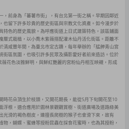
一，前身為「蕃薯市街」，有台北第一街之稱。早期因鄰近
，也留下許多珍貴的歷史街區與宗教文化資產。如今漫步於
具特色的歷史風貌。為呼應街道上日式建築特色，該區鋪面
複層式栽植，以小喬木紫薇搭配灌木仙丹活化街區。距離不
於清咸豐年間，為臺北市定古蹟，每年舉辦的「艋舺青山宮
統街區氛圍，也吸引許多民眾及攝影愛好者前來造訪。位於
的紫薇花色淡雅鮮明，與鮮紅艷麗的宮粉仙丹相互映襯，形成
開時花朵頂生於枝頭，又開花期長，能從5月下旬開花至10
面浮根，適合應用於園林景觀觀賞樹、街道廣場及道路綠美
出光滑的褐色樹皮，連擅長爬樹的猴子也會滑下來，故有
植物，蝴蝶、蜜蜂等授粉昆蟲在採食花蜜時，也為其授粉，