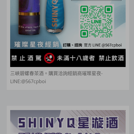
三峽碧螺春茶酒。購買洽詢經銷商璀璨星夜-
LINE:@567cpboi