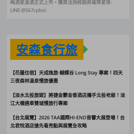
梅酒星漩酒正式上市。購買洽詢經銷商璀璨星夜-
LINE:@567cpboi
安森食行旅
【花蓮住宿】天成逸旅-蝴蝶谷 Long Stay 專案！四天
三夜森林溫泉慢旅優惠
【淡水北投旅遊】將捷金鬱金香酒店攜手北投老爺！淡
江大橋通車雙城慢旅行專案
【台北展覽】2026 TAA國際HI-END音響大展登場！台
北君悅酒店搶先看亮點與展覽全攻略