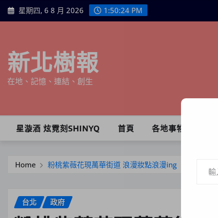
Skip
星期四, 6 8 月 2026
1:50:26 PM
to
content
新北樹報
在地、記憶、連結、創生
星漩酒 炫霓刻SHINYQ
首頁
各地事物
輸入你的電子郵件地址…
Home
粉桃紫薇花現萬華街道 浪漫妝點浪漫ing
台北
政府