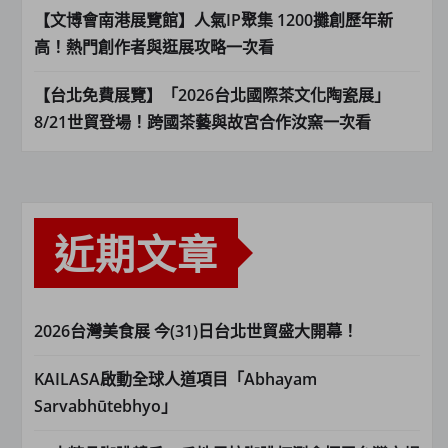
【文博會南港展覽館】人氣IP聚集 1200攤創歷年新
高！熱門創作者與逛展攻略一次看
【台北免費展覽】「2026台北國際茶文化陶瓷展」
8/21世貿登場！跨國茶藝與故宮合作汝窯一次看
近期文章
2026台灣美食展 今(31)日台北世貿盛大開幕！
KAILASA啟動全球人道項目「Abhayam
Sarvabhūtebhyo」