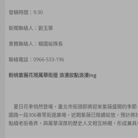
發稿時間：9:30
新聞聯絡人：劉玉華
業務聯絡人：楊國瑜隊長
聯絡電話：0966-533-196
粉桃紫薇花現萬華街道
浪漫妝點浪漫
ing
夏日花季悄然登場，臺北市街頭即將迎來紫薇盛開的季節
園路一段306巷等街道廣場，近期紫薇已陸續綻放，預計
點綴老街巷弄，與萬華深厚的歷史人文相互映襯，形成兼具