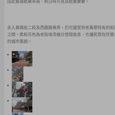
因此紫薇結果率高，秋日時可見其結實纍纍。
走入貴陽街二段及西園路巷弄，仍可感受到老萬華特有的街
之間，柔和花色為老街增添幾分悠閒氣息，也讓民眾在欣賞
的城市風貌。