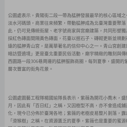
公園處表示，貴陽街二段一帶為艋舺發展最早的核心區域之
淡水河碼頭，商業往來頻繁，帶動艋舺成為北臺灣重要聚落
此，仍可見傳統街屋、老字號商家與宮廟建築，共同形塑獨
採紅色磚面間隔黃色磚面，花臺以抿石子、磚砌更新並規劃
遠的艋舺青山宮，是萬華著名的信仰中心之一。青山宮創建
暗訪暨遶境」更是臺北重要民俗活動，廟宇精緻的雕刻與傳
西園路一段306巷周邊的艋舺服飾商圈，每到夏季，盛開
層次豐富的街角花景。
公園處園藝工程隊楊國瑜隊長表示，紫薇為開花小喬木，盛
月，因此有「百日紅」之稱，又因樹型不高，亦不會造成鋪
化，現今已分佈於臺灣各地；紫薇的老樹皮易整片剝落，露
「滑猴樹」之稱。在資源匱乏的夏季，紫薇也是重要的蜜源