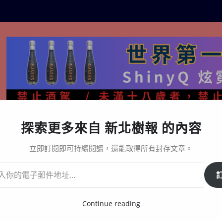
探索更多來自 新北樹報 的內容
生活百態
關於樹報
星漩酒哪裡買｜官方購買通路與L
立即訂閱即可持續閱讀，還能取得所有封存文章。
Continue reading