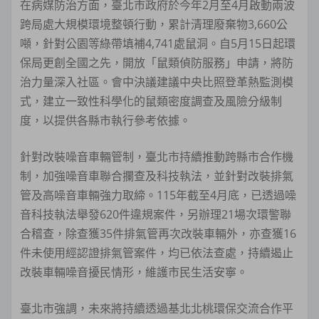
在病媒防治方面，臺北市政府於今年2月至4月啟動兩波
跨局處大規模環境整頓行動，累計清理廢棄物3,660公
噸，針對公園等綠帶填補4,741處鼠洞。自5月15日起環
保局更創全國之先，開放「鼠類偵防服務」申請，將防
治力量深入社區。會中決議建議中央比照登革熱監測模
式，建立一致性科學化的鼠類密度調查及風險分級制
度，以提供各縣市執行參考依據。
針對改裝噪音車輛管制，臺北市持續推動跨縣市合作機
制，加強噪音車聯合攔查及科技執法，並針對改裝排氣
管及高噪音車輛強力取締。115年截至4月底，已透過噪
音科技執法舉發620件違規案件，另辦理21場次環警聯
合稽查，除查獲35件排氣管再次改裝車輛外，亦查獲16
件未使用經認證排氣管案件，均已依法查處，持續遏止
改裝車輛噪音擾民情形，維護市民生活安寧。
臺北市強調，未來將持續透過基北北桃環保交流合作平