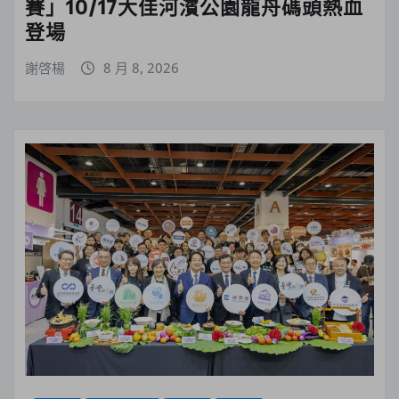
賽」10/17大佳河濱公園龍舟碼頭熱血
登場
謝啓楊
8 月 8, 2026