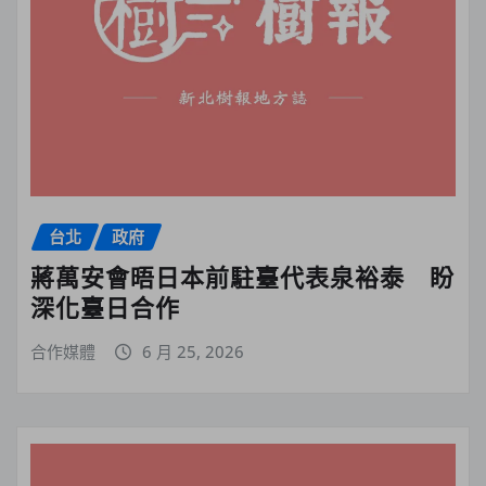
台北
政府
蔣萬安會晤日本前駐臺代表泉裕泰 盼
深化臺日合作
合作媒體
6 月 25, 2026