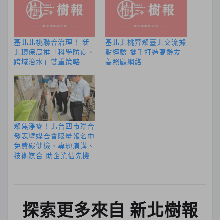
基北北桃聯合治理！ 新
基北北桃齊聚臺北交流據
北環保局推「科學防疫、
點經驗 攜手打造高齡友
跨域治水」雙重策略
善照顧網絡
聚焦淨零！北台四市聯合
發表暨媒合會限量報名中
免費碳健檢、專題演講、
技術媒合 助企業佔先機
探索更多來自 新北樹報