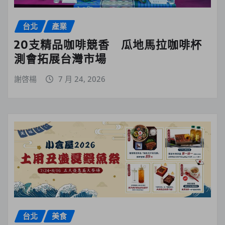
台北
產業
20支精品咖啡競香 瓜地馬拉咖啡杯
測會拓展台灣市場
謝啓楊
7 月 24, 2026
台北
美食