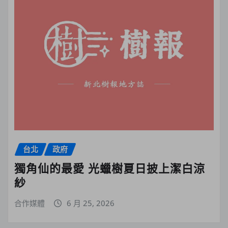
台北
政府
獨角仙的最愛 光蠟樹夏日披上潔白涼
紗
合作媒體
6 月 25, 2026