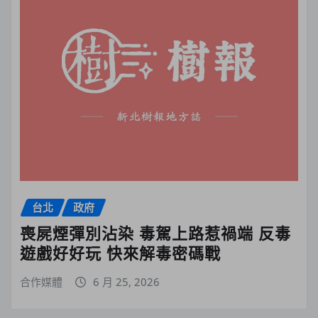
台北
政府
喪屍煙彈別沾染 毒駕上路惹禍端 反毒
遊戲好好玩 快來解毒密碼戰
合作媒體
6 月 25, 2026