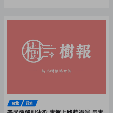
台北
政府
喪屍煙彈別沾染 毒駕上路惹禍端 反毒