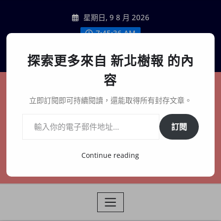
Skip
星期日, 9 8 月 2026
to
content
7:45:37 AM
聯絡我們
探索更多來自 新北樹報 的內
容
新北樹報
立即訂閱即可持續閱讀，還能取得所有封存文章。
輸入你的電子郵件地址…
在地、記憶、連結、創生
訂閱
Continue reading