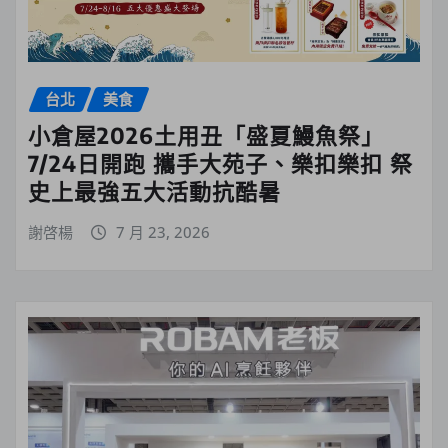
台北
美食
小倉屋2026土用丑「盛夏鰻魚祭」
7/24日開跑 攜手大苑子、樂扣樂扣 祭
史上最強五大活動抗酷暑
謝啓楊
7 月 23, 2026