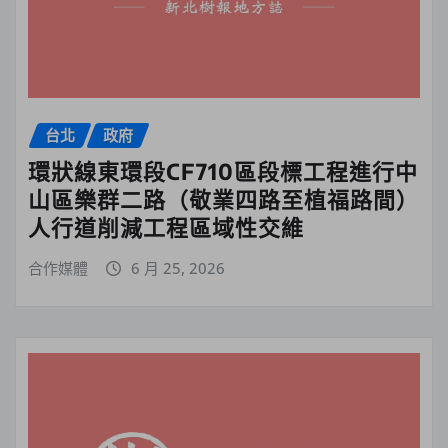
台北
政府
環狀線東環段CF710區段標工程進行中
山區樂群二路（敬業四路至植福路間）
人行道削減工程區域性交維
合作媒體
6 月 25, 2026