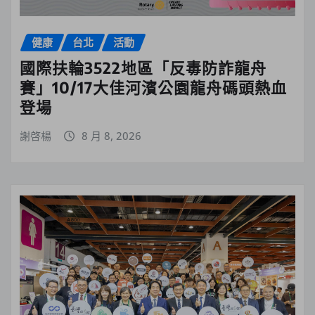
健康
台北
活動
國際扶輪3522地區「反毒防詐龍舟
賽」10/17大佳河濱公園龍舟碼頭熱血
登場
謝啓楊
8 月 8, 2026