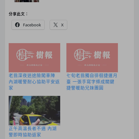
分享此文：
Facebook
X
老翁深夜迷途險闖車陣
七旬老翁獨自徘徊捷運月
內湖暖警耐心協助平安返
臺 一張手寫字條成關鍵
家
捷警暖助兄妹團圓
正午高溫長者不適 內湖
警即時協助返家