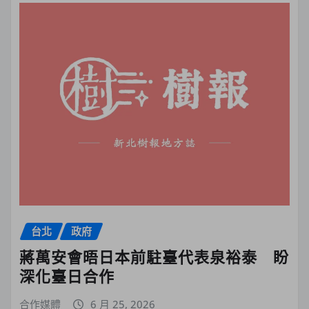
台北
政府
蔣萬安會晤日本前駐臺代表泉裕泰 盼
深化臺日合作
合作媒體
6 月 25, 2026