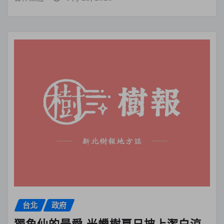
台北
政府
獨角仙的最愛 光蠟樹夏日披上潔白涼