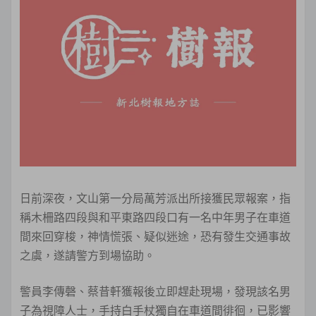
日前深夜，文山第一分局萬芳派出所接獲民眾報案，指
稱木柵路四段與和平東路四段口有一名中年男子在車道
間來回穿梭，神情慌張、疑似迷途，恐有發生交通事故
之虞，遂請警方到場協助。
警員李傳磬、蔡昔軒獲報後立即趕赴現場，發現該名男
子為視障人士，手持白手杖獨自在車道間徘徊，已影響