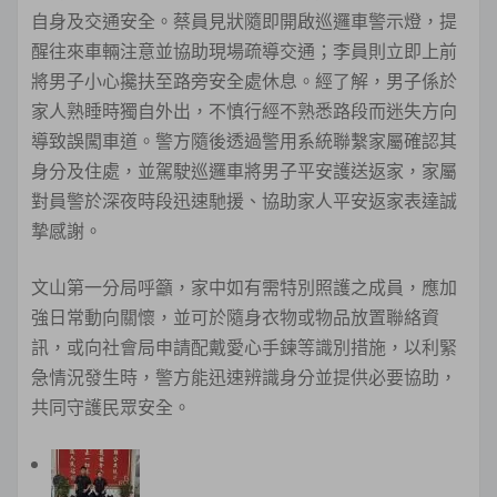
自身及交通安全。蔡員見狀隨即開啟巡邏車警示燈，提
醒往來車輛注意並協助現場疏導交通；李員則立即上前
將男子小心攙扶至路旁安全處休息。經了解，男子係於
家人熟睡時獨自外出，不慎行經不熟悉路段而迷失方向
導致誤闖車道。警方隨後透過警用系統聯繫家屬確認其
身分及住處，並駕駛巡邏車將男子平安護送返家，家屬
對員警於深夜時段迅速馳援、協助家人平安返家表達誠
摯感謝。
文山第一分局呼籲，家中如有需特別照護之成員，應加
強日常動向關懷，並可於隨身衣物或物品放置聯絡資
訊，或向社會局申請配戴愛心手鍊等識別措施，以利緊
急情況發生時，警方能迅速辨識身分並提供必要協助，
共同守護民眾安全。