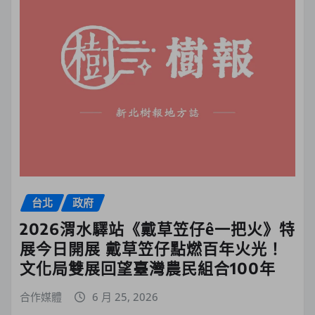
台北
政府
2026渭水驛站《戴草笠仔ê一把火》特
展今日開展 戴草笠仔點燃百年火光！
文化局雙展回望臺灣農民組合100年
合作媒體
6 月 25, 2026