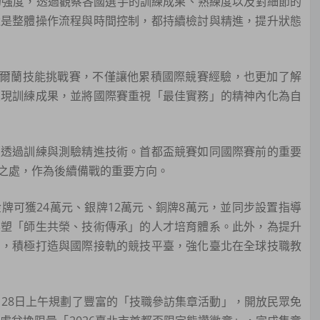
的強度，透過觀察各國選手的訓練成果、熟練度以及對細節的
還是整體操作流程與時間控制，都持續檢討與精進，提升狀態
愛爾蘭技能挑戰賽，不僅讓他累積國際競賽經驗，也更加了解
呈現訓練成果，並將國際賽重視「最佳實務」的精神內化為自
透過訓練與測驗精進技術。首都盃競賽如同國際賽前的重要
之處，作為後續備戰的重要方向。
可獲24萬元、銀牌12萬元、銅牌8萬元，並同步設置指導
形塑「師生共榮、技術傳承」的人才培育體系。此外，為提升
宿，積極打造與國際接軌的競技平臺，強化臺北在全球技職教
月28日上午規劃了豐富的「技職參訪集章活動」，開放民眾免