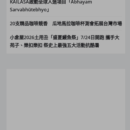
KAILASA啟動全球人道項目「Abhayam
Sarvabhūtebhyo」
20支精品咖啡競香 瓜地馬拉咖啡杯測會拓展台灣市場
小倉屋2026土用丑「盛夏鰻魚祭」7/24日開跑 攜手大
苑子、樂扣樂扣 祭史上最強五大活動抗酷暑