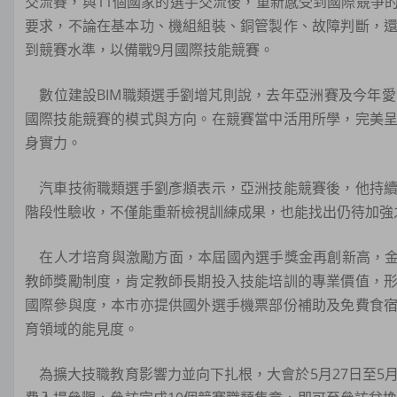
交流賽，與11個國家的選手交流後，重新感受到國際競爭
要求，不論在基本功、機組組裝、銅管製作、故障判斷，
到競賽水準，以備戰9月國際技能競賽。
數位建設BIM職類選手劉增芃則說，去年亞洲賽及今年
國際技能競賽的模式與方向。在競賽當中活用所學，完美
身實力。
汽車技術職類選手劉彥頫表示，亞洲技能競賽後，他持續
階段性驗收，不僅能重新檢視訓練成果，也能找出仍待加強
在人才培育與激勵方面，本屆國內選手獎金再創新高，金牌
教師獎勵制度，肯定教師長期投入技能培訓的專業價值，
國際參與度，本市亦提供國外選手機票部份補助及免費食
育領域的能見度。
為擴大技職教育影響力並向下扎根，大會於5月27日至5