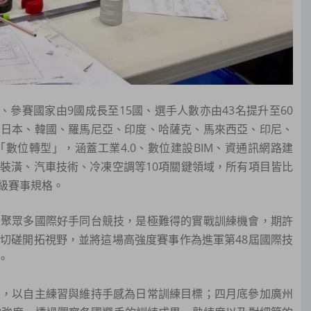
參賽國家由9國成長至15國、選手人數亦由43名提升至60
、日本、韓國、羅馬尼亞、印度、哈薩克、馬來西亞、印尼、
數位轉型」，涵蓋工業4.0、數位建設BIM、資通訊網路建
裝潢、汽車技術、冷凍空調等10項關鍵領域，所有項目皆比
級賽事規格。
聚眾多國際好手同台競技，是極難得的實戰訓練機會，期許
切磋開拓視野，並將這場高強度賽事作為進軍第48屆國際技
。
，以自主練習與維持手感為日常訓練目標；四月底參加廣州