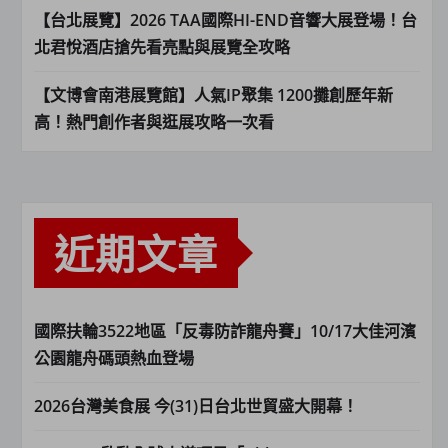
【台北展覽】2026 TAA國際HI-END音響大展登場！台
北君悅酒店搶先看亮點與展覽全攻略
【文博會南港展覽館】人氣IP聚集 1200攤創歷年新
高！熱門創作者與逛展攻略一次看
近期文章
國際扶輪3522地區「反毒防詐龍舟賽」10/17大佳河濱
公園龍舟碼頭熱血登場
2026台灣美食展 今(31)日台北世貿盛大開幕！