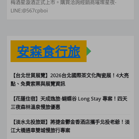
梅酒星漩酒正式上市。購買洽詢經銷商璀璨星夜-
LINE:@567cpboi
安森食行旅
【台北世貿展覽】2026台北國際茶文化陶瓷展！4大亮
點、免費索票與展覽資訊
【花蓮住宿】天成逸旅-蝴蝶谷 Long Stay 專案！四天
三夜森林溫泉慢旅優惠
【淡水北投旅遊】將捷金鬱金香酒店攜手北投老爺！淡
江大橋通車雙城慢旅行專案