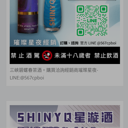
三峽碧螺春茶酒。購買洽詢經銷商璀璨星夜-
LINE:@567cpboi