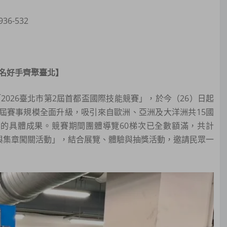
6-532
0名好手齊聚臺北】
026臺北市第2屆首都盃國際技能競賽」，於今（26）日起
本屆賽事規模全面升級，吸引來自歐洲、亞洲及大洋洲共15國
化的具體成果。競賽期間團體導覽60梯次已全數額滿，共計
參訪與集章闖關活動」，結合展覽、體驗與抽獎活動，邀請民眾一