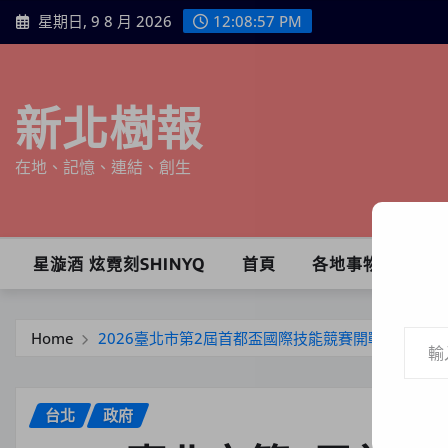
Skip
星期日, 9 8 月 2026
12:08:58 PM
to
content
新北樹報
在地、記憶、連結、創生
星漩酒 炫霓刻SHINYQ
首頁
各地事物
輸入你的電子郵件地址…
Home
2026臺北市第2屆首都盃國際技能競賽開戰15國60
台北
政府