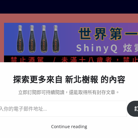
探索更多來自 新北樹報 的內容
生活百態
關於樹報
星漩酒哪裡買｜官方購買通路與L
立即訂閱即可持續閱讀，還能取得所有封存文章。
名好手齊聚臺北
Continue reading