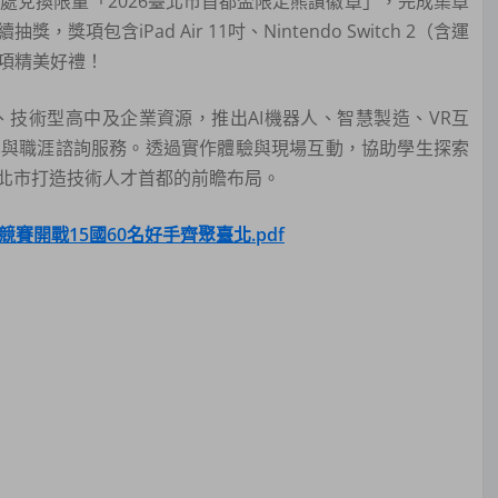
處兌換限量「2026臺北市首都盃限定熊讚徽章」，完成集章
項包含iPad Air 11吋、Nintendo Switch 2（含運
叭等多項精美好禮！
技術型高中及企業資源，推出AI機器人、智慧製造、VR互
學與職涯諮詢服務。透過實作體驗與現場互動，協助學生探索
北市打造技術人才首都的前瞻布局。
競賽開戰15國60名好手齊聚臺北.pdf