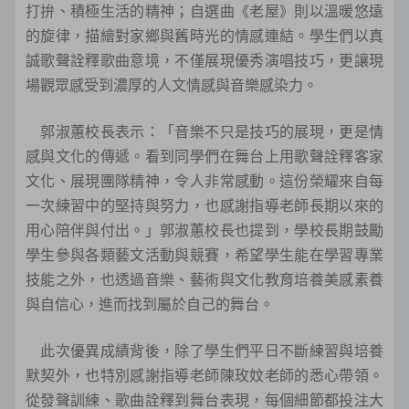
打拚、積極生活的精神；自選曲《老屋》則以溫暖悠遠
的旋律，描繪對家鄉與舊時光的情感連結。學生們以真
誠歌聲詮釋歌曲意境，不僅展現優秀演唱技巧，更讓現
場觀眾感受到濃厚的人文情感與音樂感染力。
郭淑蕙校長表示：「音樂不只是技巧的展現，更是情
感與文化的傳遞。看到同學們在舞台上用歌聲詮釋客家
文化、展現團隊精神，令人非常感動。這份榮耀來自每
一次練習中的堅持與努力，也感謝指導老師長期以來的
用心陪伴與付出。」郭淑蕙校長也提到，學校長期鼓勵
學生參與各類藝文活動與競賽，希望學生能在學習專業
技能之外，也透過音樂、藝術與文化教育培養美感素養
與自信心，進而找到屬於自己的舞台。
此次優異成績背後，除了學生們平日不斷練習與培養
默契外，也特別感謝指導老師陳玫妏老師的悉心帶領。
從發聲訓練、歌曲詮釋到舞台表現，每個細節都投注大