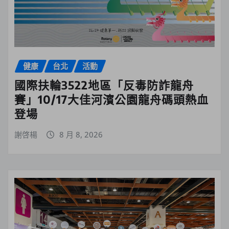
健康
台北
活動
國際扶輪3522地區「反毒防詐龍舟
賽」10/17大佳河濱公園龍舟碼頭熱血
登場
謝啓楊
8 月 8, 2026