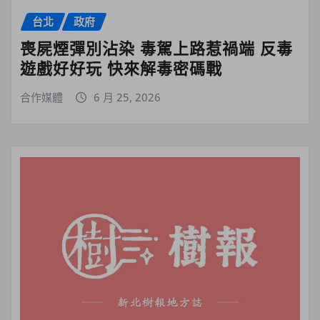
台北
政府
喪屍煙彈別沾染 毒駕上路惹禍端 反毒
遊戲好好玩 快來解毒密碼戰
合作媒體
6 月 25, 2026