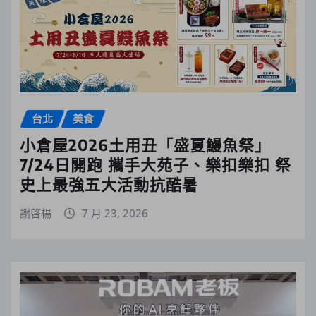
台北
美食
小倉屋2026土用丑「盛夏鰻魚祭」
7/24日開跑 攜手大苑子、樂扣樂扣 祭
史上最強五大活動抗酷暑
謝啓楊
7 月 23, 2026