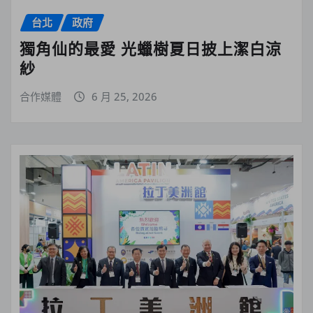
台北
政府
獨角仙的最愛 光蠟樹夏日披上潔白涼
紗
合作媒體
6 月 25, 2026