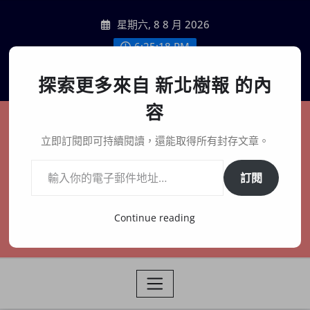
Skip
星期六, 8 8 月 2026
to
content
6:25:20 PM
聯絡我們
探索更多來自 新北樹報 的內
容
新北樹報
立即訂閱即可持續閱讀，還能取得所有封存文章。
輸入你的電子郵件地址…
在地、記憶、連結、創生
訂閱
Continue reading