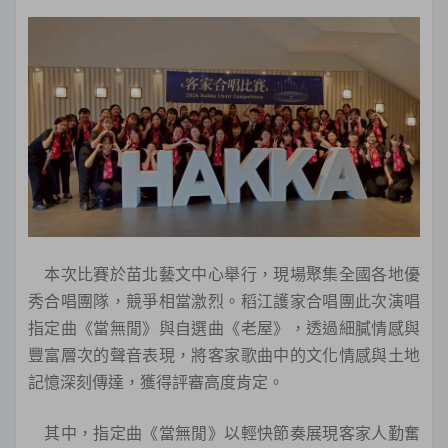
本次比賽於苗北藝文中心舉行，現場聚集全國各地優
秀合唱團隊，競爭相當激烈。稻江護家合唱團此次演唱
指定曲《當無閒》與自選曲《老屋》，透過細膩情感與
豐富層次的聲音表現，將客家歌曲中的文化情感與土地
記憶深刻傳達，獲得評審高度肯定。
其中，指定曲《當無閒》以輕快節奏展現客家人勤奮