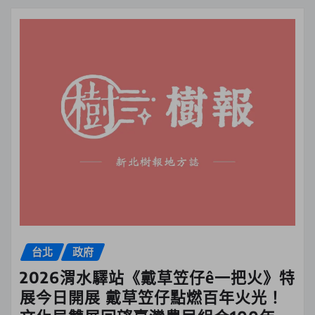
台北
政府
2026渭水驛站《戴草笠仔ê一把火》特
展今日開展 戴草笠仔點燃百年火光！