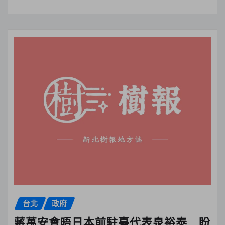
台北
政府
蔣萬安會晤日本前駐臺代表泉裕泰 盼