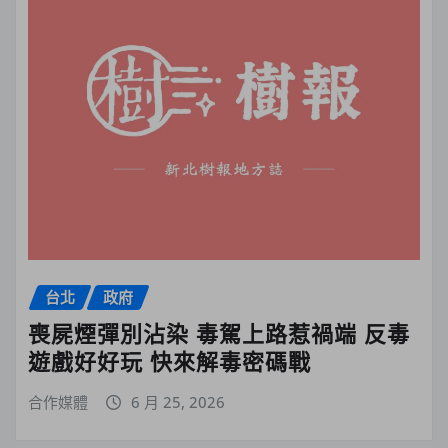
台北
政府
喪屍煙彈別沾染 毒駕上路惹禍端 反毒
遊戲好好玩 快來解毒密碼戰
合作媒體
6 月 25, 2026