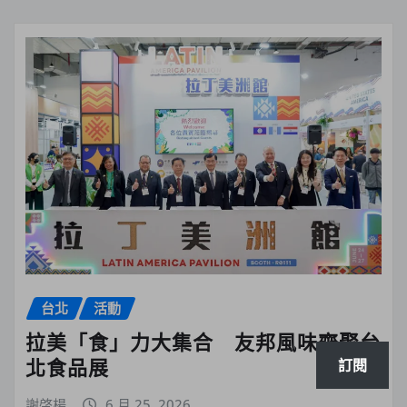
台北
活動
拉美「食」力大集合 友邦風味齊聚台
北食品展
訂閱
謝啓楊
6 月 25, 2026