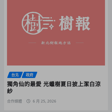
台北
政府
獨角仙的最愛 光蠟樹夏日披上潔白涼
紗
合作媒體
6 月 25, 2026