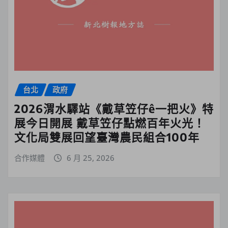
台北
政府
2026渭水驛站《戴草笠仔ê一把火》特
展今日開展 戴草笠仔點燃百年火光！
文化局雙展回望臺灣農民組合100年
合作媒體
6 月 25, 2026