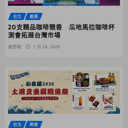
台北
產業
20支精品咖啡競香 瓜地馬拉咖啡杯
測會拓展台灣市場
謝啓楊
7 月 24, 2026
台北
美食