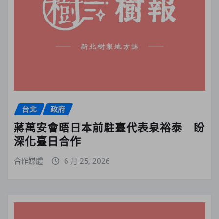
台北
政府
蔣萬安會晤日本前駐臺代表泉裕泰 盼
深化臺日合作
合作媒體
6 月 25, 2026