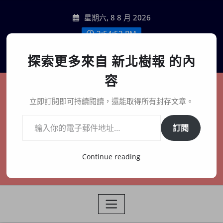
Skip
星期六, 8 8 月 2026
to
content
3:54:53 PM
聯絡我們
探索更多來自 新北樹報 的內
容
新北樹報
立即訂閱即可持續閱讀，還能取得所有封存文章。
輸入你的電子郵件地址…
在地、記憶、連結、創生
訂閱
Continue reading