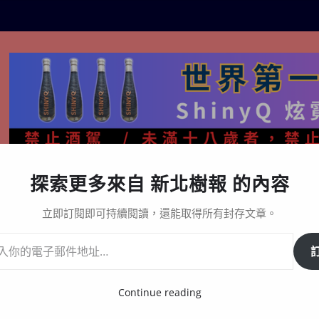
探索更多來自 新北樹報 的內容
生活百態
關於樹報
星漩酒哪裡買｜官方購買通路與L
立即訂閱即可持續閱讀，還能取得所有封存文章。
京明華大廈污水系統
Continue reading