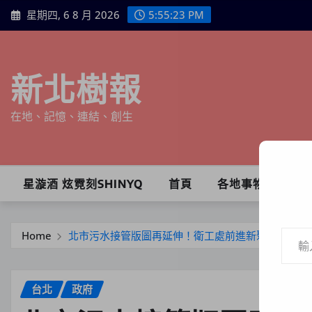
Skip
星期四, 6 8 月 2026
5:55:24 PM
to
content
新北樹報
在地、記憶、連結、創生
星漩酒 炫霓刻SHINYQ
首頁
各地事物
輸入你的電子郵件地址…
Home
北市污水接管版圖再延伸！衛工處前進新聚里優化南
台北
政府