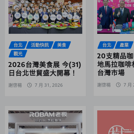
台北
活動快訊
美食
台北
產業
觀光
20支精品
地馬拉咖啡
2026台灣美食展 今(31)
台灣市場
日台北世貿盛大開幕！
謝啓楊
7 月 
謝啓楊
7 月 31, 2026