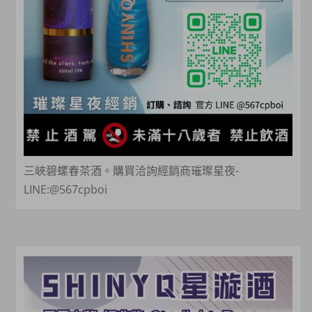
三峽碧螺春茶酒。購買洽詢經銷商璀璨星夜-
LINE:@567cpboi