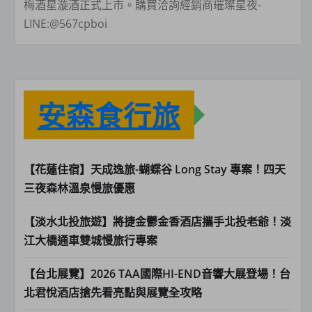
梅酒星漩酒正式上市。購買洽詢經銷商璀璨星夜-
LINE:@567cpboi
安森食行旅
【花蓮住宿】天成逸旅-蝴蝶谷 Long Stay 專案！四天
三夜森林溫泉慢旅優惠
【淡水北投旅遊】將捷金鬱金香酒店攜手北投老爺！淡
江大橋通車雙城慢旅行專案
【台北展覽】2026 TAA國際HI-END音響大展登場！台
北君悅酒店搶先看亮點與展覽全攻略