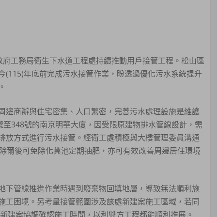
市政府工務局衛生下水道工程處持續推動用戶接管工程。松山區
(115)年底前完成污水接管作業，盼透過優化污水系統提升
。
周邊商辦與住宅密集、人口繁密，完善污水處理設施是維護
號至348號的南京明華大廈，因受限原建物排水管線設計，需
排放方式進行污水接管。經衛工處積極與大樓管理委員溝通
，除爾後可免除化糞池定期抽肥，亦可有效改善周邊居住環境
地下管線推進作業時遇到廢棄物回填地層，導致無法順利施
施工困境。另考量接管範圍涉及該處新建案施工區域，若同
處新建案協調確認施工時間，以利雙方工程都能順利推展。