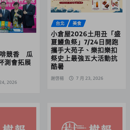
台北
美食
小倉屋2026土用丑「盛
夏鰻魚祭」7/24日開跑
攜手大苑子、樂扣樂扣
咖啡競香 瓜
祭史上最強五大活動抗
杯測會拓展
酷暑
謝啓楊
7 月 23, 2026
24, 2026