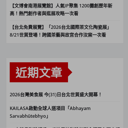
【文博會南港展覽館】人氣IP聚集 1200攤創歷年新
高！熱門創作者與逛展攻略一次看
【台北免費展覽】「2026台北國際茶文化陶瓷展」
8/21世貿登場！跨國茶藝與故宮合作汝窯一次看
近期文章
2026台灣美食展 今(31)日台北世貿盛大開幕！
KAILASA啟動全球人道項目「Abhayam
Sarvabhūtebhyo」