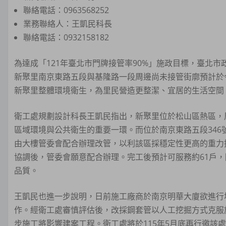
聯絡電話：0963568252
業務聯絡人：王凱民科長
聯絡電話：0932158182
為達成「121年臺北市門牌接管率90%」施政目標，臺北
新聚里南京東路五段與基隆路一段周邊尚未接管街廓預計於今
新聚里整體環境衛生，為里民營造更整潔、宜居的生活空間
衛工處規劃設計科長王凱民指出，新聚里位於松山區熱區，
區域環境與公共衛生的重要一環。而位於南京東路五段346
由大樓管委會配合辦理改管，以利該區採穩定性更高的重力
協調後，管委會願意配合辦理。完工後預計可服務約61戶
品質。
王凱民也進一步說明，日前施工廠商於南京明華大廈欲進行
作。經衛工處審慎評估後，改採鋼套管以人工挖掘方式克服
步施工將影響建案工程。衛工處將於115年5月底再行邀該