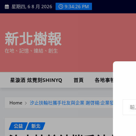
Skip
星期四, 6 8 月 2026
9:34:28 PM
to
content
新北樹報
在地、記憶、連結、創生
星漩酒 炫霓刻SHINYQ
首頁
各地事物
輸入你的電子郵件地址…
Home
汐止扶輪社攜手社友與企業 謝啓楊:企業發展之餘，
公益
新北