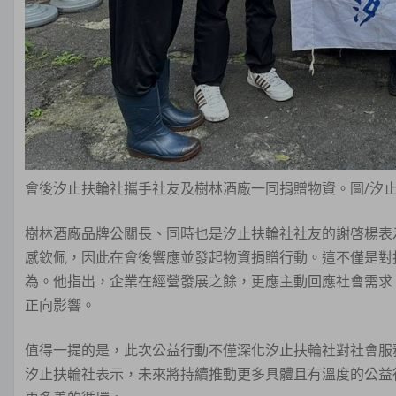
會後汐止扶輪社攜手社友及樹林酒廠一同捐贈物資。圖/汐
樹林酒廠品牌公關長、同時也是汐止扶輪社社友的謝啓楊表
感欽佩，因此在會後響應並發起物資捐贈行動。這不僅是對
為。他指出，企業在經營發展之餘，更應主動回應社會需求
正向影響。
值得一提的是，此次公益行動不僅深化汐止扶輪社對社會服
汐止扶輪社表示，未來將持續推動更多具體且有溫度的公益