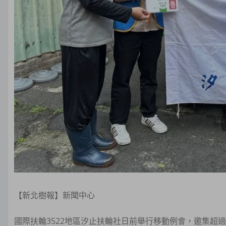
【新北樹報】新聞中心
國際扶輪3522地區汐止扶輪社日前舉行移動例會，邀集超