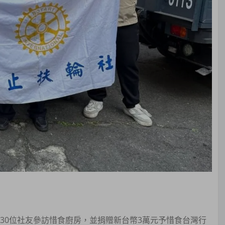
過30位社友參訪惜食廚房，並捐贈新台幣3萬元予惜食台灣行