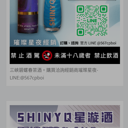
三峽碧螺春茶酒。購買洽詢經銷商璀璨星夜-
LINE:@567cpboi