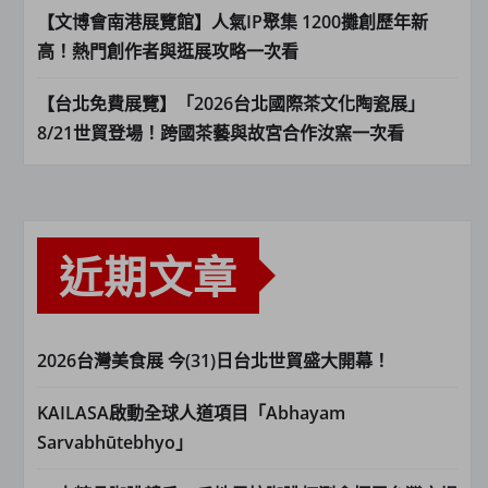
【文博會南港展覽館】人氣IP聚集 1200攤創歷年新
高！熱門創作者與逛展攻略一次看
【台北免費展覽】「2026台北國際茶文化陶瓷展」
8/21世貿登場！跨國茶藝與故宮合作汝窯一次看
近期文章
2026台灣美食展 今(31)日台北世貿盛大開幕！
KAILASA啟動全球人道項目「Abhayam
Sarvabhūtebhyo」