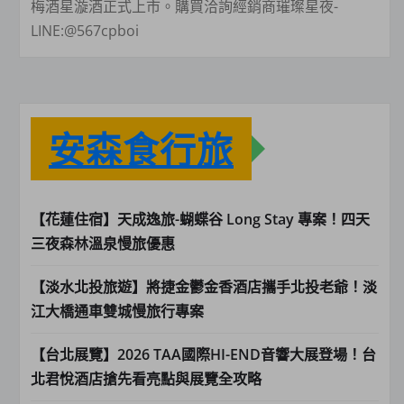
梅酒星漩酒正式上市。購買洽詢經銷商璀璨星夜-
LINE:@567cpboi
安森食行旅
【花蓮住宿】天成逸旅-蝴蝶谷 Long Stay 專案！四天
三夜森林溫泉慢旅優惠
【淡水北投旅遊】將捷金鬱金香酒店攜手北投老爺！淡
江大橋通車雙城慢旅行專案
【台北展覽】2026 TAA國際HI-END音響大展登場！台
北君悅酒店搶先看亮點與展覽全攻略