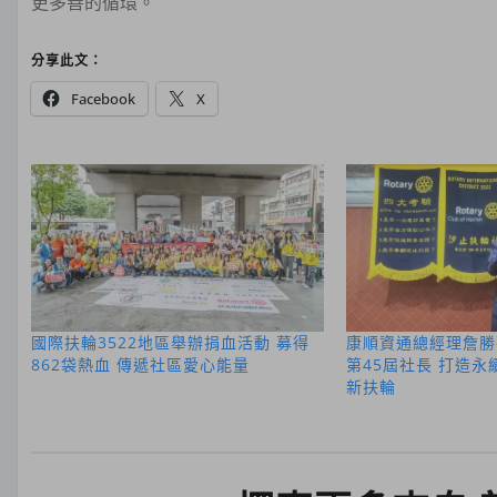
更多善的循環。
分享此文：
Facebook
X
國際扶輪3522地區舉辦捐血活動 募得
康順資通總經理詹勝
862袋熱血 傳遞社區愛心能量
第45屆社長 打造永
新扶輪