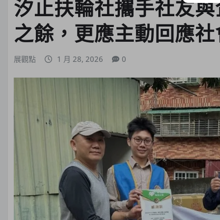
汐止扶輪社攜手社友與
之餘，更應主動回應社
展觀點
1 月 28, 2026
0