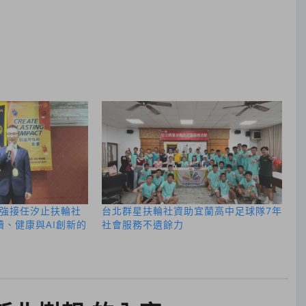
強接任汐止扶輪社
台北群星扶輪社資助宜蘭高中足球隊7年
續、健康與AI創新的
社會服務不遺餘力