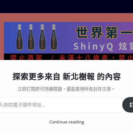
探索更多來自 新北樹報 的內容
生活百態
關於樹報
星漩酒哪裡買｜官方購買通路與L
立即訂閱即可持續閱讀，還能取得所有封存文章。
更應主動回應社會需求
Continue reading