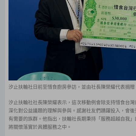
汐止扶輪社日前至惜食廚房參訪，並由社長陳榮耀代表捐贈
汐止扶輪社社長陳榮耀表示，這次移動例會除支持惜食台灣
深化對公益議題的理解與參與。感謝社友們踴躍投入，會後
有需要的族群。他指出，扶輪社長期秉持「服務超越自我」
將關懷落實於具體服務之中。