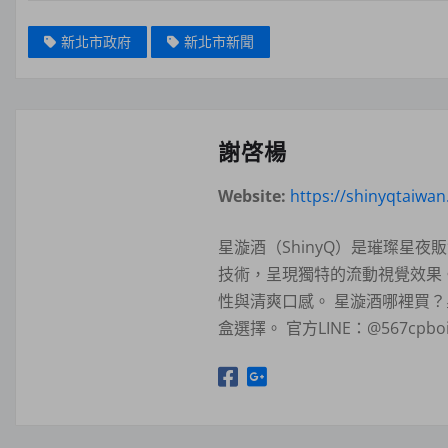
新北市政府
新北市新聞
謝啓楊
Website:
https://shinyqtaiwa
星漩酒（ShinyQ）是璀璨星
技術，呈現獨特的流動視覺效果
性與清爽口感。 星漩酒哪裡買
盒選擇。 官方LINE：@567c