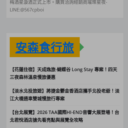
梅酒星漩酒正式上市。購買洽詢經銷商璀璨星夜-
LINE:@567cpboi
安森食行旅
【花蓮住宿】天成逸旅-蝴蝶谷 Long Stay 專案！四天
三夜森林溫泉慢旅優惠
【淡水北投旅遊】將捷金鬱金香酒店攜手北投老爺！淡
江大橋通車雙城慢旅行專案
【台北展覽】2026 TAA國際HI-END音響大展登場！台
北君悅酒店搶先看亮點與展覽全攻略