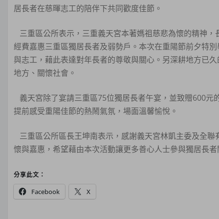
居長者在慈暉志工的陪伴下共同歡度佳節。
三重區公所表示，三重義天宮本著媽祖慈悲為懷的精神，
經費嘉惠三重區獨居長者及弱勢戶。本次在重陽節前夕特別
與志工，藉此表達對年長者的尊敬與關心。另深耕地方已久
地方、關懷社會。
義天宮除了宴請三重區75位獨居長者午宴，並致贈600
提前感受重陽佳節的熱鬧氣氛，場面溫馨愉悅。
三重區公所區長王坤南表示，感謝義天宮林凱主委及全聯
懷與嘉惠，希望藉由本次活動讓更多善心人士參與獨居長者
分享此文：
Facebook
X