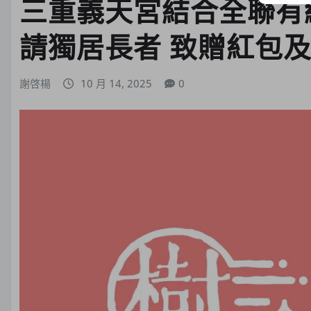
三重義天宮結合全聯有
請獨居長者 致贈紅包
謝啓楊
10 月 14, 2025
0