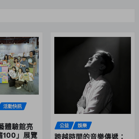
活動快訊
藝體驗館亮
公益
娛樂
嗜100」展覽
跨越時間的音樂傳遞：