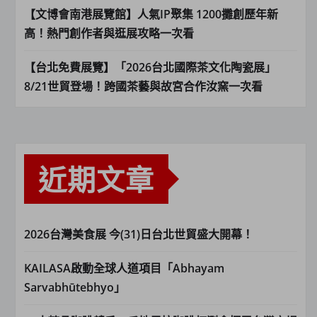
【文博會南港展覽館】人氣IP聚集 1200攤創歷年新
高！熱門創作者與逛展攻略一次看
【台北免費展覽】「2026台北國際茶文化陶瓷展」
8/21世貿登場！跨國茶藝與故宮合作汝窯一次看
近期文章
2026台灣美食展 今(31)日台北世貿盛大開幕！
KAILASA啟動全球人道項目「Abhayam
Sarvabhūtebhyo」