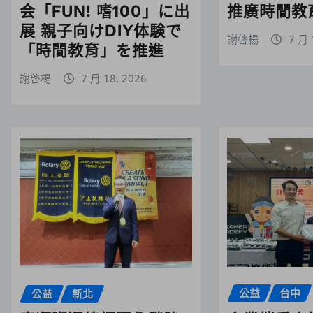
会「FUN! 嗜100」に出
推廣時間教育
展 親子向けDIY体験で
謝啓楊
7 月 
「時間教育」を推進
謝啓楊
7 月 18, 2026
公益
台中
公益
新北