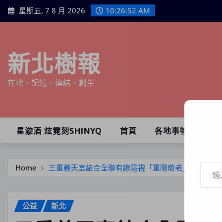
Skip
星期五, 7 8 月 2026
10:26:53 AM
to
content
新北樹報
在地、記憶、連結、創生
星漩酒 炫霓刻SHINYQ
首頁
各地事物
輸入你的電子郵件地址…
Home
三重義天宮結合全聯有線電視「重陽敬老」宴請獨居
公益
新北