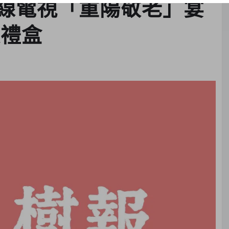
線電視「重陽敬老」宴
及禮盒