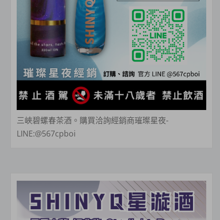
三峽碧螺春茶酒。購買洽詢經銷商璀璨星夜-
LINE:@567cpboi