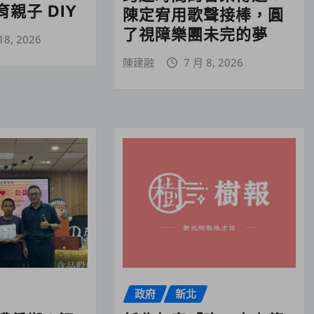
親子 DIY
陳定宥用歌聲接棒，圓
了視障樂團未完的夢
18, 2026
陳建融
7 月 8, 2026
政府
新北