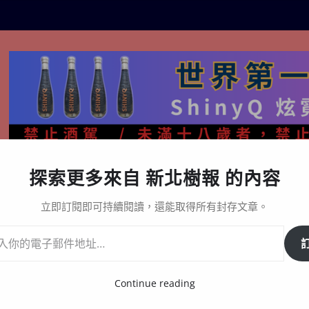
探索更多來自 新北樹報 的內容
生活百態
關於樹報
星漩酒哪裡買｜官方購買通路與L
立即訂閱即可持續閱讀，還能取得所有封存文章。
長者 致贈紅包及禮盒
Continue reading