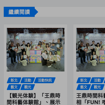
繼續閱讀
新北
活動
活動快訊
新北
活動
藝文
觀光
藝文
觀光
【観光体験】「王鼎時
王鼎時間科
間科藝体験館」、展示
相「FUN! 