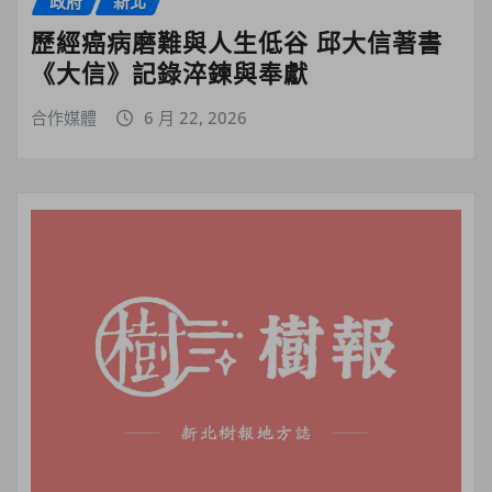
政府
新北
歷經癌病磨難與人生低谷 邱大信著書
《大信》記錄淬鍊與奉獻
合作媒體
6 月 22, 2026