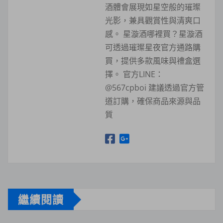
酒體會展現如星空般的璀璨
光影，兼具觀賞性與清爽口
感。 星漩酒哪裡買？星漩酒
可透過璀璨星夜官方通路購
買，提供多款風味與禮盒選
擇。 官方LINE：
@567cpboi 建議透過官方管
道訂購，確保商品來源與品
質
繼續閱讀