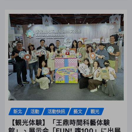
新北
活動
活動快訊
藝文
觀光
【観光体験】「王鼎時間科藝体験
館」、展示会「FUN! 嗜100」に出展