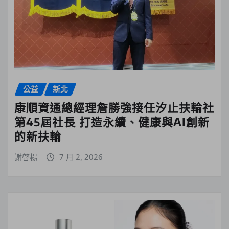
公益
新北
康順資通總經理詹勝強接任汐止扶輪社
第45屆社長 打造永續、健康與AI創新
的新扶輪
謝啓楊
7 月 2, 2026