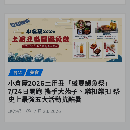
台北
美食
小倉屋2026土用丑「盛夏鰻魚祭」
7/24日開跑 攜手大苑子、樂扣樂扣 祭
史上最強五大活動抗酷暑
謝啓楊
7 月 23, 2026