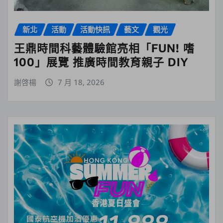
新北
活動
活動快訊
藝文
觀光
王鼎時間科藝體驗館亮相「FUN! 嗜
100」展覽 推廣時間教育親子 DIY
謝啓楊
7 月 18, 2026