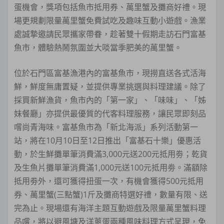
蛋機會，獎項包括魚市抵用券、萬里蟹及攤商好禮。現
場更規劃限量萬里蟹免費試吃及趣味互動小遊戲。漁業
處誠摯邀請民眾攜家帶眷，趁著雙十假期走訪石門富基
魚市，體驗熱鬧氛圍並大啖當季肥美的萬里蟹。
位於石門區富基漁港內的富基魚市，現撈直送各式活海
鮮，鮮度無庸置疑，並提供專業挑選與料理建議。除了
採買新鮮漁貨，魚市內的「第一家」、「味味」、「姊
妹餐廳」亦提供最優質的代客料理服務，讓民眾即刻品
嚐尚青海味。富基魚市為「新北海派」系列活動第一
站，將在10月10日至12日推出「富基石十樂」優惠活
動，於生鮮攤單筆消費滿3,000元送200元抵用劵；乾貨
及生魚片攤單筆消費滿1,000元送100元抵用劵。滿額除
抵用劵外，還可獲得扭蛋一次，有機會獲得500元抵用
券、萬里蟹(三點蟹)1斤及攤商特選好禮，數量有限、送
完為止。現場還有海洋主題互動遊戲及限量萬里蟹料理
品嚐，將以避風塘及洋蔥蛋兩種風味料理方式呈現，免