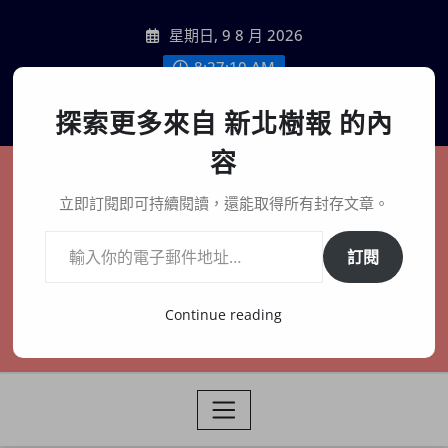
Skip
星期日, 9 8 月 2026
to
content
8:27:11 AM
聯絡我們
探索更多來自 新北樹報 的內
容
新北樹報
立即訂閱即可持續閱讀，還能取得所有封存文章。
輸入你的電子郵件地址…
在地、記憶、連結、創生
訂閱
Continue reading