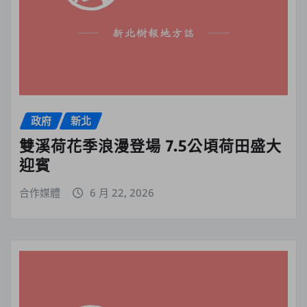
政府
新北
雙溪荷花季浪漫登場 7.5公頃荷田盛大
迎賓
合作媒體
6 月 22, 2026