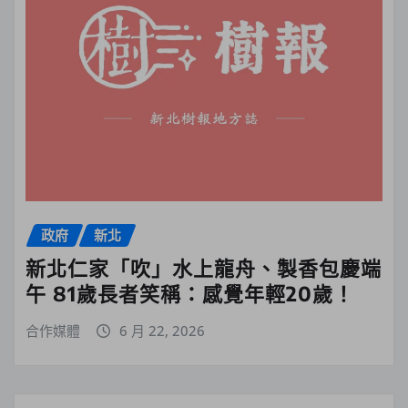
政府
新北
新北仁家「吹」水上龍舟、製香包慶端
午 81歲長者笑稱：感覺年輕20歲！
合作媒體
6 月 22, 2026