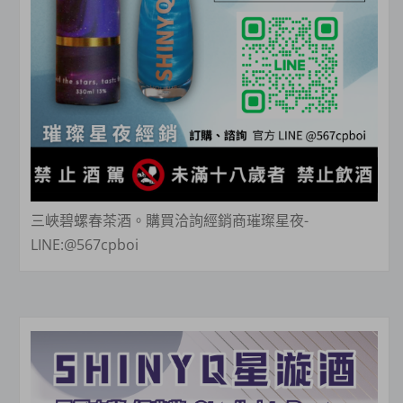
三峽碧螺春茶酒。購買洽詢經銷商璀璨星夜-
LINE:@567cpboi