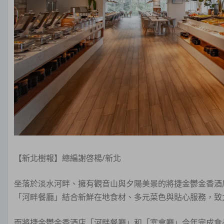
【新北樹報】總編謝啓楊/新北
坐落於淡水河畔、擁有觀音山與夕陽美景的將捷金鬱金香酒
「河畔餐廳」結合新鮮在地食材、多元菜色與貼心服務，致
而將捷金鬱金香酒店「河畔餐廳」和「宴會廳」今年完成食