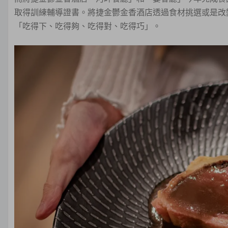
取得訓練輔導證書。將捷金鬱金香酒店透過食材挑選或是改
「吃得下、吃得夠、吃得對、吃得巧」。