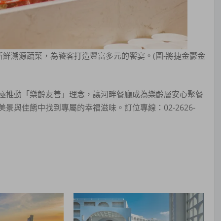
新鮮溯源蔬菜，為饕客打造豐富多元的饗宴。(圖-將捷金鬱金
極推動「樂齡友善」理念，讓河畔餐廳成為樂齡層安心聚餐
與佳餚中找到專屬的幸福滋味。訂位專線：02-2626-