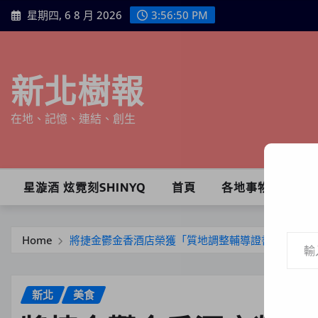
Skip
星期四, 6 8 月 2026
3:56:52 PM
to
content
新北樹報
在地、記憶、連結、創生
星漩酒 炫霓刻SHINYQ
首頁
各地事物
輸入你的電子郵件地址…
Home
將捷金鬱金香酒店榮獲「質地調整輔導證書」祭專屬
新北
美食