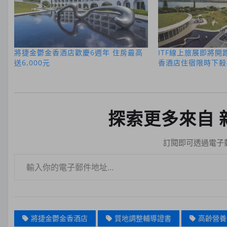
將捷金鬱金香酒店歡慶6週年 住房最高
ITF線上旅展即將
送6,000元
香酒店住宿限時下殺
探索更多來自 
訂閱即可透過電子
輸入你的電子郵件地址…
將捷金鬱金香酒店
質地調整輔導證書
高齡營養