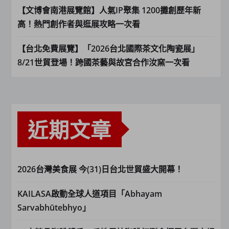
【文博會南港展覽館】人氣IP聚集 1200攤創歷年新
高！熱門創作者與逛展攻略一次看
【台北免費展覽】「2026台北國際茶文化陶瓷展」
8/21世貿登場！跨國茶藝與故宮合作汝窯一次看
近期文章
2026台灣美食展 今(31)日台北世貿盛大開幕！
KAILASA啟動全球人道項目「Abhayam
Sarvabhūtebhyo」