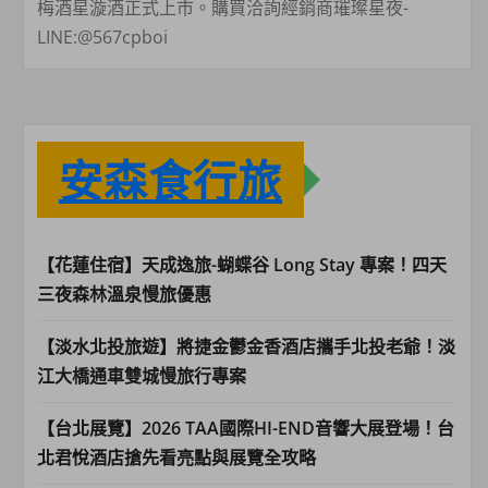
梅酒星漩酒正式上市。購買洽詢經銷商璀璨星夜-
LINE:@567cpboi
安森食行旅
【花蓮住宿】天成逸旅-蝴蝶谷 Long Stay 專案！四天
三夜森林溫泉慢旅優惠
【淡水北投旅遊】將捷金鬱金香酒店攜手北投老爺！淡
江大橋通車雙城慢旅行專案
【台北展覽】2026 TAA國際HI-END音響大展登場！台
北君悅酒店搶先看亮點與展覽全攻略