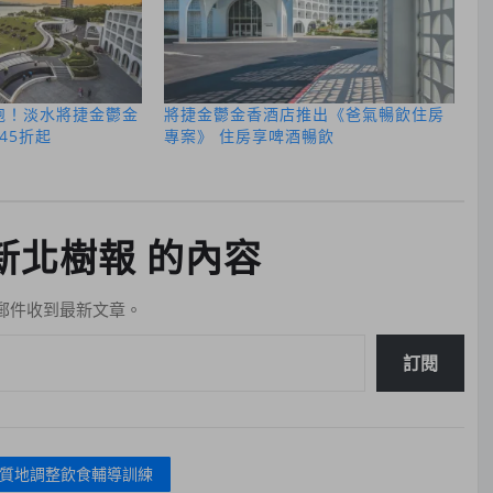
開跑！淡水將捷金鬱金
將捷金鬱金香酒店推出《爸氣暢飲住房
45折起
專案》 住房享啤酒暢飲
新北樹報 的內容
郵件收到最新文章。
訂閱
質地調整飲食輔導訓練