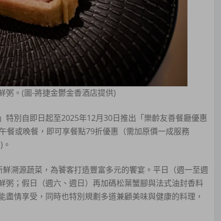
粥。(圖-將捷金鬱金香酒店提供)
別自即日起至2025年12月30日推出「樂齡友善餐廳優惠
午餐或晚餐，即可享餐點79折優惠（需加原價一成服務
)。
與新鮮溯源蔬菜，為饕客打造豐富多元的饗宴。平日（週一至週
鮮粥；假日（週六、週日）再加碼松葉蟹腳與法式油封香料
能盡情享受，同時也特別規劃多道兼顧美味與健康的料理，