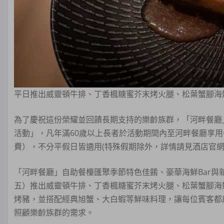
平日推出威靈頓牛排、丁香楓糖蜜芥末烤火腿、松葉蟹腳海鮮
為了慶祝這份榮耀並回饋長期支持的樂齡族群，「河畔餐廳」特
活動」，凡年滿60歲以上長者於活動期間內至河畔餐廳享用
費），不分平假日皆適用(特殊假期除外，詳情請見酒店官網
「河畔餐廳」自助餐檯匯聚季節特色佳餚、豪華海鮮Bar
五）推出威靈頓牛排、丁香楓糖蜜芥末烤火腿、松葉蟹腳海
烤豬，並搭配經典旭蟹、大白蝦等鮮味料理，讓每位賓客都
照顧樂齡族群的需求。