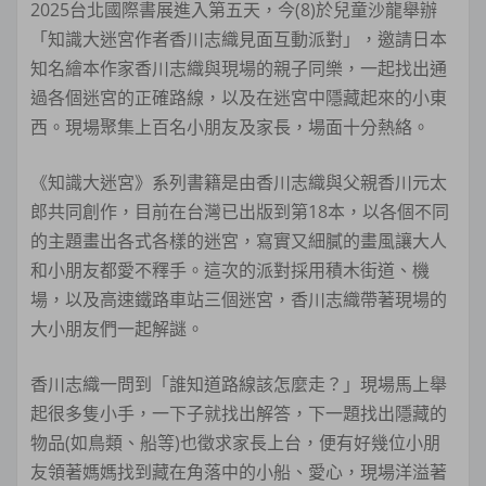
2025台北國際書展進入第五天，今(8)於兒童沙龍舉辦
「知識大迷宮作者香川志織見面互動派對」，邀請日本
知名繪本作家香川志織與現場的親子同樂，一起找出通
過各個迷宮的正確路線，以及在迷宮中隱藏起來的小東
西。現場聚集上百名小朋友及家長，場面十分熱絡。
《知識大迷宮》系列書籍是由香川志織與父親香川元太
郎共同創作，目前在台灣已出版到第18本，以各個不同
的主題畫出各式各樣的迷宮，寫實又細膩的畫風讓大人
和小朋友都愛不釋手。這次的派對採用積木街道、機
場，以及高速鐵路車站三個迷宮，香川志織帶著現場的
大小朋友們一起解謎。
香川志織一問到「誰知道路線該怎麼走？」現場馬上舉
起很多隻小手，一下子就找出解答，下一題找出隱藏的
物品(如鳥類、船等)也徵求家長上台，便有好幾位小朋
友領著媽媽找到藏在角落中的小船、愛心，現場洋溢著