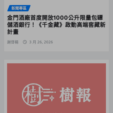
新聞專區
金門酒廠首度開放1000公升限量包罈
儲酒銀行！《千金藏》啟動高端窖藏新
計畫
謝啓楊
3 月 26, 2026