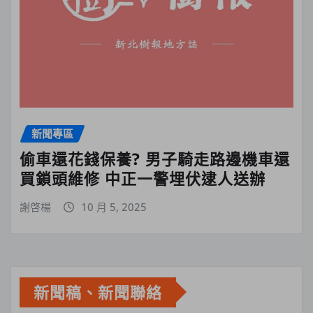
新聞專區
偷車還花錢保養? 男子騎走路邊機車還
買鎖頭維修 中正一警埋伏逮人送辦
謝啓楊
10 月 5, 2025
新聞稿、新聞聯絡