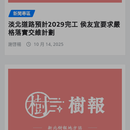
新聞專區
淡北道路預計2029完工 侯友宜要求嚴
格落實交維計劃
謝啓楊
10 月 14, 2025