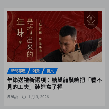
新聞專區
消費
藝文
年節送禮新選項：糖巢龍鬚糖把「看不
見的工夫」裝進盒子裡
陳建融
1 月 3, 2026