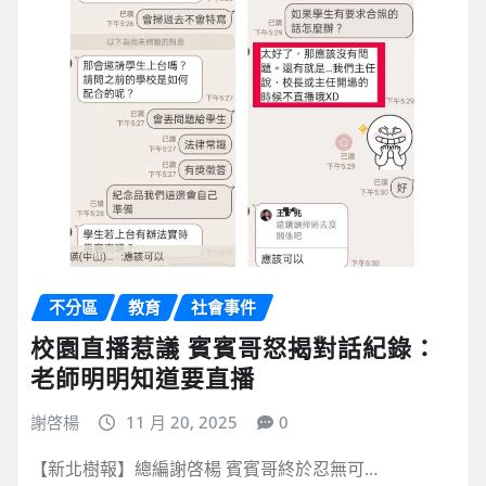
不分區
教育
社會事件
校園直播惹議 賓賓哥怒揭對話紀錄：
老師明明知道要直播
謝啓楊
11 月 20, 2025
0
【新北樹報】總編謝啓楊 賓賓哥終於忍無可…