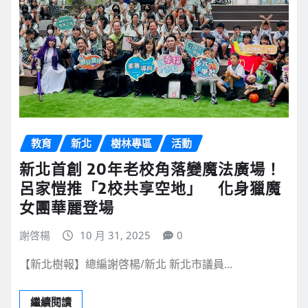
教育
新北
樹林專區
活動
新北首創 20年老校角落變魔法廣場！
呂家愷推「2校共享空地」 化身獵魔
女團華麗登場
謝啓楊
10 月 31, 2025
0
【新北樹報】總編謝啓楊/新北 新北市議員…
繼續閱讀