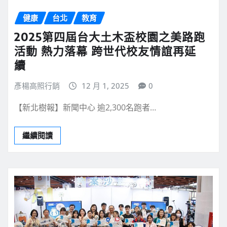
健康
台北
教育
2025第四屆台大土木盃校園之美路跑
活動 熱力落幕 跨世代校友情誼再延
續
彥楊高照行銷
12 月 1, 2025
0
【新北樹報】新聞中心 逾2,300名跑者…
繼續閱讀