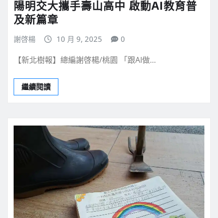
陽明交大攜手壽山高中 啟動AI教育普
及新篇章
謝啓楊
10 月 9, 2025
0
【新北樹報】總編謝啓楊/桃園 「跟AI做…
繼續閱讀