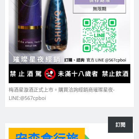
梅酒星漩酒正式上市。購買洽詢經銷商璀璨星夜-
LINE:@567cpboi
訂閱
安森食行旅