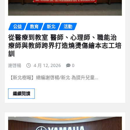
公益
教育
新北
活動
從醫療到教室 醫師、心理師、職能治
療師與教師跨界打造燒燙傷繪本志工培
訓
謝啓楊
4 月 12, 2026
0
【新北樹報】總編謝啓楊/新北 為提升兒童…
繼續閱讀