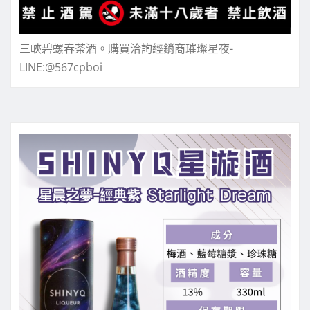
三峽碧螺春茶酒。購買洽詢經銷商璀璨星夜-
LINE:@567cpboi