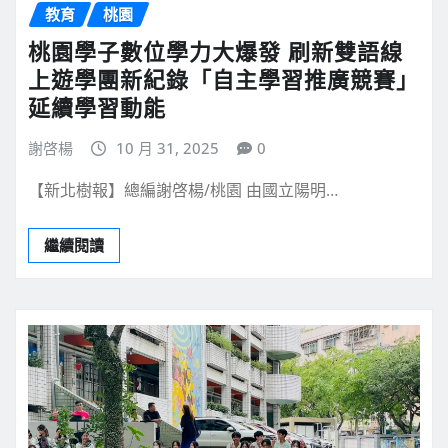
教育
桃園
桃園學子數位學力大爆發 刷新雙語線
上遊學團新紀錄「自主學習推廣競賽」
延續學習動能
謝啓楊
10 月 31, 2025
0
【新北樹報】總編謝啓楊/桃園 由國立陽明…
繼續閱讀