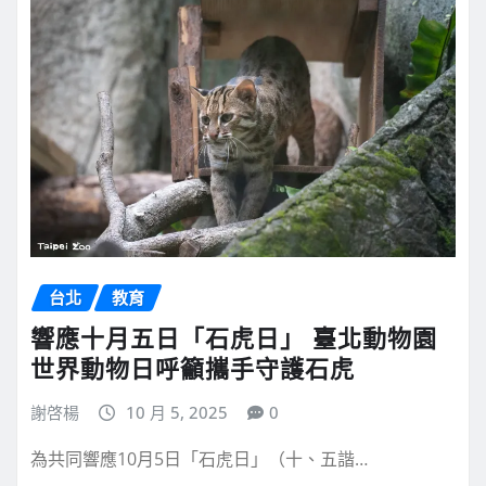
台北
教育
響應十月五日「石虎日」 臺北動物園
世界動物日呼籲攜手守護石虎
謝啓楊
10 月 5, 2025
0
為共同響應10月5日「石虎日」（十、五諧…