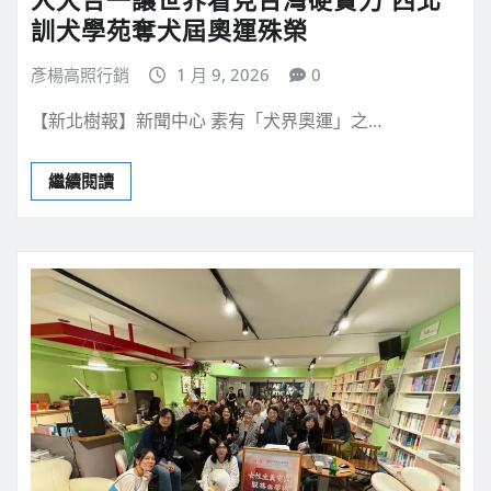
訓犬學苑奪犬屆奧運殊榮
彥楊高照行銷
1 月 9, 2026
0
【新北樹報】新聞中心 素有「犬界奧運」之…
繼續閱讀