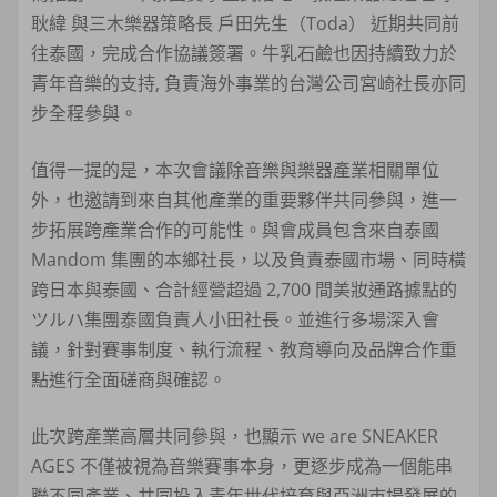
耿緯 與三木樂器策略長 戶田先生（Toda） 近期共同前
往泰國，完成合作協議簽署。牛乳石鹼也因持續致力於
青年音樂的支持, 負責海外事業的台灣公司宮崎社長亦同
步全程參與。
值得一提的是，本次會議除音樂與樂器產業相關單位
外，也邀請到來自其他產業的重要夥伴共同參與，進一
步拓展跨產業合作的可能性。與會成員包含來自泰國
Mandom 集團的本鄉社長，以及負責泰國市場、同時橫
跨日本與泰國、合計經營超過 2,700 間美妝通路據點的
ツルハ集團泰國負責人小田社長。並進行多場深入會
議，針對賽事制度、執行流程、教育導向及品牌合作重
點進行全面磋商與確認。
此次跨產業高層共同參與，也顯示 we are SNEAKER
AGES 不僅被視為音樂賽事本身，更逐步成為一個能串
聯不同產業、共同投入青年世代培育與亞洲市場發展的