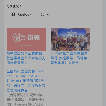
分享此文：
Facebook
X
高中樂團盛事正式啟動
2025高校樂團大賽圓滿
敦煌樂器號召社會各界力
落幕 敦煌樂器：為青年
挺未來音樂人
音樂發展注入能量
全國高校樂團大賽「we
are SNEAKER AGES –
Taiwan」總決賽即將登
場：跨國文化交流與音樂
盛會閃耀舞台
［台灣新聞雲］記者謝啓
楊/台北報導 由敦煌樂器主
辦的「we are SNEAKER