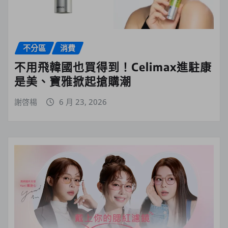
不分區
消費
不用飛韓國也買得到！Celimax進駐康
是美、寶雅掀起搶購潮
謝啓楊
6 月 23, 2026