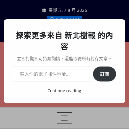
Skip
星期五, 7 8 月 2026
to
content
9:09:16 AM
聯絡我們
探索更多來自 新北樹報 的內
容
新北樹報
立即訂閱即可持續閱讀，還能取得所有封存文章。
輸入你的電子郵件地址…
在地、記憶、連結、創生
訂閱
Continue reading