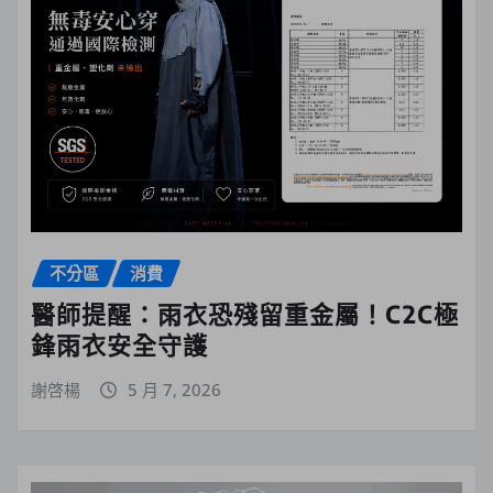
不分區
消費
醫師提醒：雨衣恐殘留重金屬！C2C極
鋒雨衣安全守護
謝啓楊
5 月 7, 2026