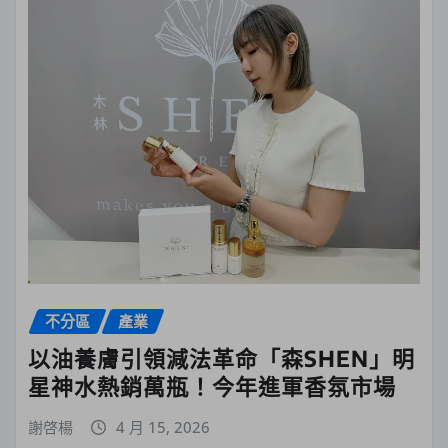
不分區
產業
以油養膚引領減法革命「森SHEN」明
星神水熱銷萬瓶！今年進軍香氛市場
謝啓楊
4 月 15, 2026