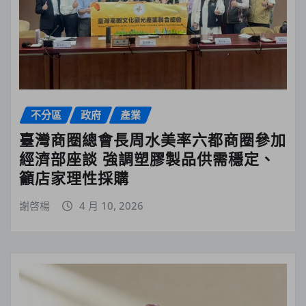
不分區
政府
產業
臺灣商圈總會長周水美率六都商圈參加
經濟部座談 強調塑膠製品供需穩定、
籲店家理性採購
謝啓楊
4 月 10, 2026