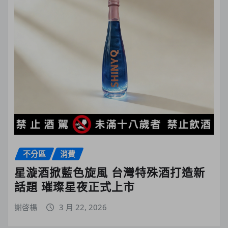
不分區
消費
星漩酒掀藍色旋風 台灣特殊酒打造新
話題 璀璨星夜正式上市
謝啓楊
3 月 22, 2026