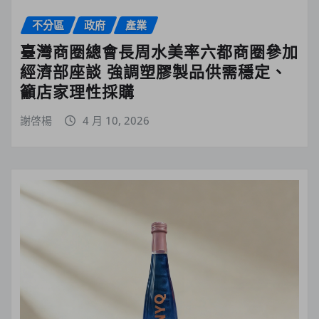
不分區
政府
產業
臺灣商圈總會長周水美率六都商圈參加
經濟部座談 強調塑膠製品供需穩定、
籲店家理性採購
謝啓楊
4 月 10, 2026