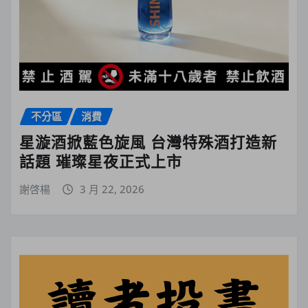
不分區
消費
星漩酒掀藍色旋風 台灣特殊酒打造新
話題 璀璨星夜正式上市
謝啓楊
3 月 22, 2026