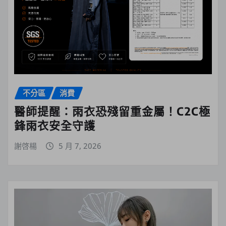
不分區
消費
醫師提醒：雨衣恐殘留重金屬！C2C極
鋒雨衣安全守護
謝啓楊
5 月 7, 2026