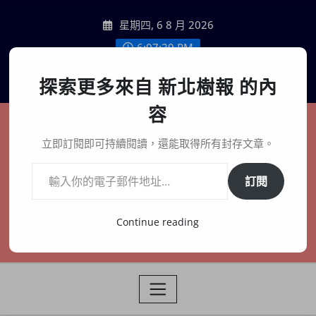
Skip
星期四, 6 8 月 2026
to
content
6:07:31 PM
聯絡我們
探索更多來自 新北樹報 的內
容
新北樹報
立即訂閱即可持續閱讀，還能取得所有封存文章。
輸入你的電子郵件地址…
在地、記憶、連結、創生
訂閱
Continue reading