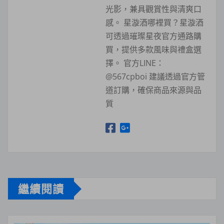
光影，兼具觀賞性與清爽口
感。 星漩酒哪裡買？星漩酒
可透過璀璨星夜官方通路購
買，提供多款風味與禮盒選
擇。 官方LINE：
@567cpboi 建議透過官方管
道訂購，確保商品來源與品
質
繼續閱讀