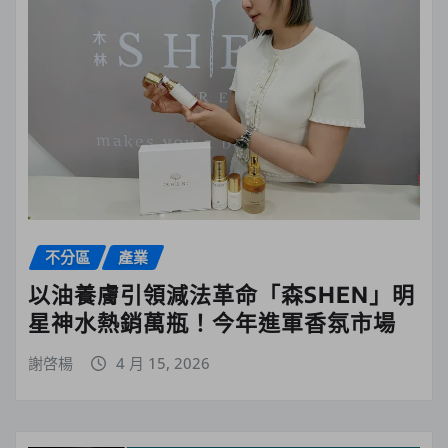
不分區
產業
以油養膚引領減法革命「森SHEN」明
星神水熱銷萬瓶！今年進軍香氛市場
謝啓楊
4 月 15, 2026