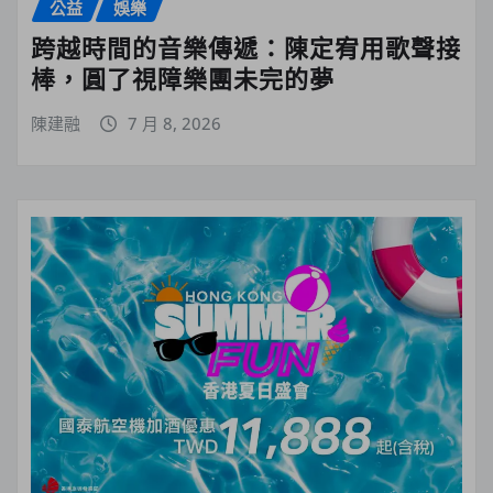
公益
娛樂
跨越時間的音樂傳遞：陳定宥用歌聲接
棒，圓了視障樂團未完的夢
陳建融
7 月 8, 2026