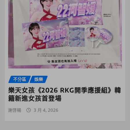
不分區
娛樂
樂天女孩《2026 RKG開季應援組》韓
籍新進女孩首登場
謝啓楊
3 月 4, 2026