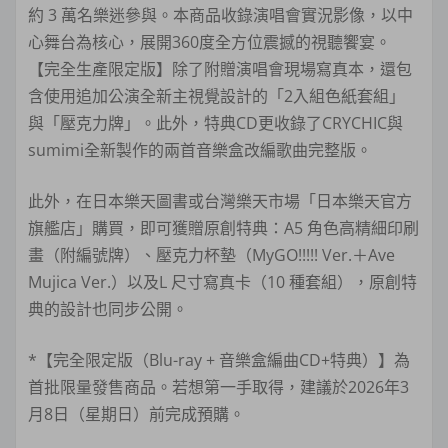
約 3 萬名樂迷參與。本商品收錄演唱會實況影像，以中
心舞台為核心，展開360度全方位震撼的視聽饗宴。
【完全生產限定版】除了附贈演唱會現場寫真本，還包
含使用追加公演全新主視覺設計的「2入組色紙套組」
與「壓克力牌」。此外，特典CD更收錄了CRYCHIC與
sumimi全新製作的兩首音樂盒改編歌曲完整版。
此外，在日本樂天圖書或台灣樂天市場「日本樂天官方
旗艦店」購買，即可獲贈原創特典：A5 角色高精細印刷
畫（附編號牌）、壓克力杯墊（MyGO!!!!! Ver.＋Ave
Mujica Ver.）以及L 尺寸寫真卡（10 種套組），原創特
典的設計也同步公開。
*【完全限定版（Blu-ray + 音樂盒編曲CD+特典）】為
首批限量發售商品。若想第一手取得，建議於2026年3
月8日（星期日）前完成預購。