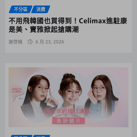
不分區
消費
不用飛韓國也買得到！Celimax進駐康
是美、寶雅掀起搶購潮
謝啓楊
6 月 23, 2026