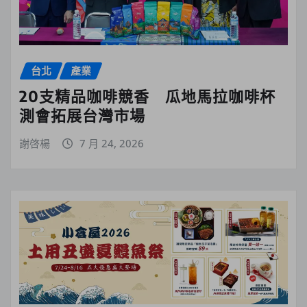
台北
產業
20支精品咖啡競香 瓜地馬拉咖啡杯
測會拓展台灣市場
謝啓楊
7 月 24, 2026