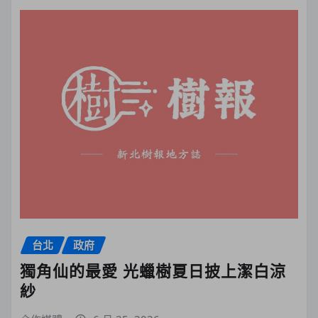
台北
政府
獨角仙的最愛 光蠟樹夏日披上潔白涼
紗