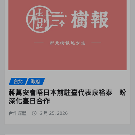
台北
政府
蔣萬安會晤日本前駐臺代表泉裕泰 盼
深化臺日合作
合作媒體
6 月 25, 2026