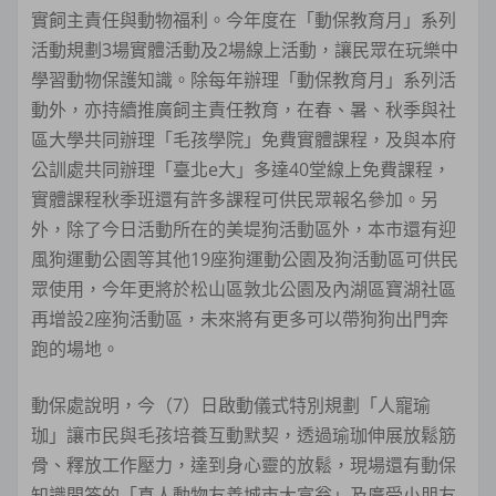
實飼主責任與動物福利。今年度在「動保教育月」系列
活動規劃3場實體活動及2場線上活動，讓民眾在玩樂中
學習動物保護知識。除每年辦理「動保教育月」系列活
動外，亦持續推廣飼主責任教育，在春、暑、秋季與社
區大學共同辦理「毛孩學院」免費實體課程，及與本府
公訓處共同辦理「臺北e大」多達40堂線上免費課程，
實體課程秋季班還有許多課程可供民眾報名參加。另
外，除了今日活動所在的美堤狗活動區外，本市還有迎
風狗運動公園等其他19座狗運動公園及狗活動區可供民
眾使用，今年更將於松山區敦北公園及內湖區寶湖社區
再增設2座狗活動區，未來將有更多可以帶狗狗出門奔
跑的場地。
動保處說明，今（7）日啟動儀式特別規劃「人寵瑜
珈」讓市民與毛孩培養互動默契，透過瑜珈伸展放鬆筋
骨、釋放工作壓力，達到身心靈的放鬆，現場還有動保
知識問答的「真人動物友善城市大富翁」及廣受小朋友