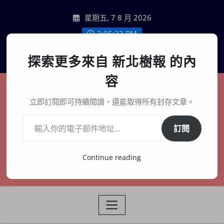
Skip
星期五, 7 8 月 2026
to
content
2:05:35 PM
聯絡我們
探索更多來自 新北樹報 的內
容
新北樹報
立即訂閱即可持續閱讀，還能取得所有封存文章。
輸入你的電子郵件地址…
在地、記憶、連結、創生
訂閱
Continue reading