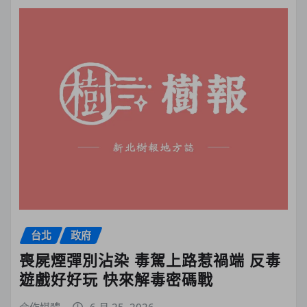
台北
政府
喪屍煙彈別沾染 毒駕上路惹禍端 反毒
遊戲好好玩 快來解毒密碼戰