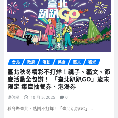
台北
政府
活動
美食
藝文
觀光
臺北秋冬精彩不打烊！親子、藝文、節
慶活動全包辦！ 「臺北趴趴GO」歲末
限定 集章抽餐券、泡湯券
謝啓楊
10 月 5, 2025
0
秋冬遊臺北，熱鬧不打烊！「臺北趴趴GO」…