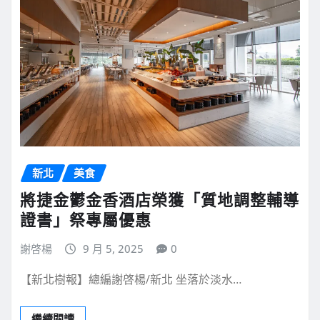
新北
美食
將捷金鬱金香酒店榮獲「質地調整輔導
證書」祭專屬優惠
謝啓楊
9 月 5, 2025
0
【新北樹報】總編謝啓楊/新北 坐落於淡水…
繼續閱讀