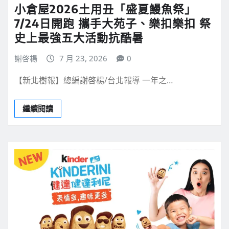
小倉屋2026土用丑「盛夏鰻魚祭」
7/24日開跑 攜手大苑子、樂扣樂扣 祭
史上最強五大活動抗酷暑
謝啓楊
7 月 23, 2026
0
【新北樹報】總編謝啓楊/台北報導 一年之…
繼續閱讀