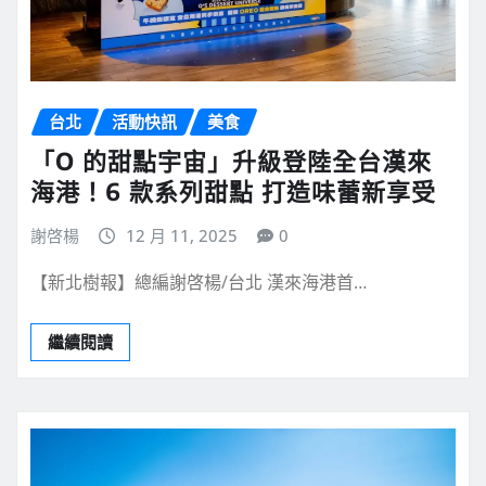
台北
活動快訊
美食
「O 的甜點宇宙」升級登陸全台漢來
海港！6 款系列甜點 打造味蕾新享受
謝啓楊
12 月 11, 2025
0
【新北樹報】總編謝啓楊/台北 漢來海港首…
繼續閱讀