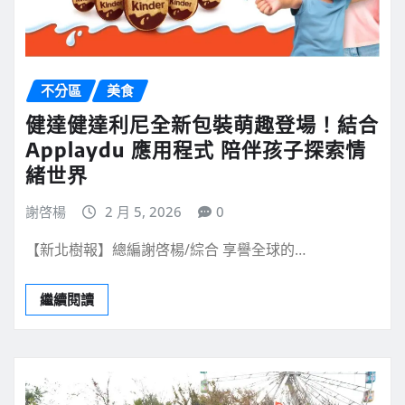
不分區
美食
健達健達利尼全新包裝萌趣登場！結合
Applaydu 應用程式 陪伴孩子探索情
緒世界
謝啓楊
2 月 5, 2026
0
【新北樹報】總編謝啓楊/綜合 享譽全球的…
繼續閱讀