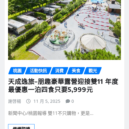
桃園
活動快訊
消費
美食
觀光
天成逸旅–朋趣豪華露營迎接雙11 年度
最優惠一泊四食只要5,999元
謝啓楊
11 月 5, 2025
0
新聞中心/桃園報導 雙11不只購物，更是…