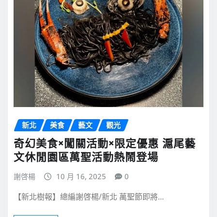
新北
美食
藝文
觀光
奇幻美食×闖關活動×限定優惠 滬尾藝
文休閒園區萬聖活動熱鬧登場
謝啓楊
10 月 16, 2025
0
【新北樹報】總編謝啓楊/新北 萬聖節即將…