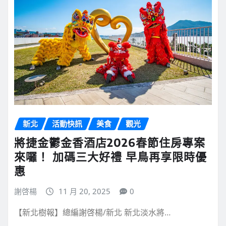
新北
活動快訊
美食
觀光
將捷金鬱金香酒店2026春節住房專案
來囉！ 加碼三大好禮 早鳥再享限時優
惠
謝啓楊
11 月 20, 2025
0
【新北樹報】總編謝啓楊/新北 新北淡水將…