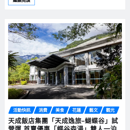
繼續閱讀
活動快訊
消費
美食
花蓮
藝文
觀光
天成飯店集團「天成逸旅–蝴蝶谷」試
營運 首賣優惠「蝶谷森湯」雙人一泊