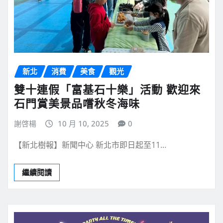
新北
消費
美食
觀光
雙十連假「富基石十樂」活動 歡迎來
石門賞美景品嚐秋冬海味
謝啓楊
10 月 10, 2025
0
【新北樹報】新聞中心 新北市即日起至11…
繼續閱讀