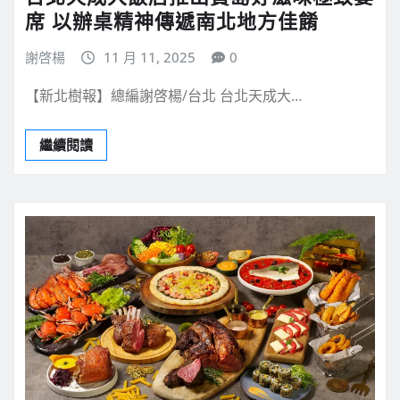
席 以辦桌精神傳遞南北地方佳餚
謝啓楊
11 月 11, 2025
0
【新北樹報】總編謝啓楊/台北 台北天成大…
繼續閱讀