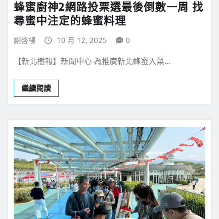
蜂蜜廚神2網路投票選最後倒數一周 找
尋蜜中注定的蜂蜜料理
謝啓楊
10 月 12, 2025
0
【新北樹報】新聞中心 為推廣新北蜂蜜入菜…
繼續閱讀