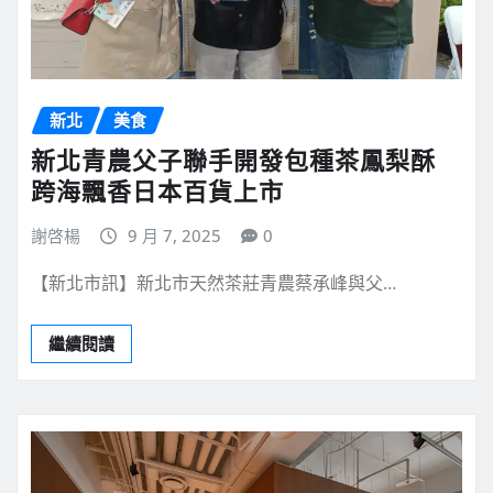
新北
美食
新北青農父子聯手開發包種茶鳳梨酥
跨海飄香日本百貨上市
謝啓楊
9 月 7, 2025
0
【新北市訊】新北市天然茶莊青農蔡承峰與父…
繼續閱讀