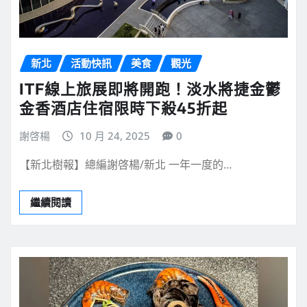
新北
活動快訊
美食
觀光
ITF線上旅展即將開跑！淡水將捷金鬱
金香酒店住宿限時下殺45折起
謝啓楊
10 月 24, 2025
0
【新北樹報】總編謝啓楊/新北 一年一度的…
繼續閱讀