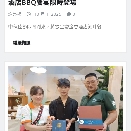
酒店BBQ饗宴限時登場
謝啓楊
10 月 1, 2025
0
中秋佳節即將到來，將捷金鬱金香酒店河畔餐…
繼續閱讀