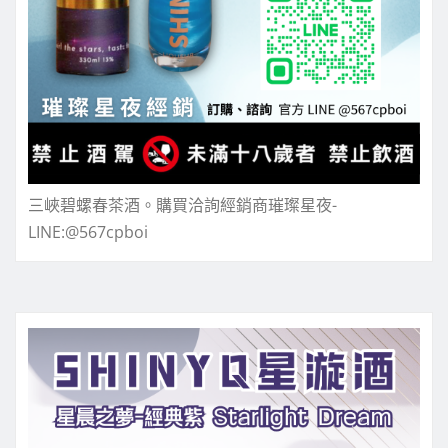
三峽碧螺春茶酒。購買洽詢經銷商璀璨星夜-
LINE:@567cpboi