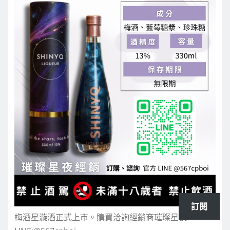
訂閱
梅酒星漩酒正式上市。購買洽詢經銷商璀璨星夜-