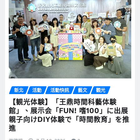
新北
活動
活動快訊
藝文
觀光
【観光体験】「王鼎時間科藝体験
館」、展示会「FUN! 嗜100」に出展
親子向けDIY体験で「時間教育」を推
進