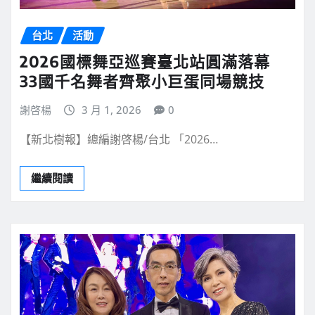
台北
活動
2026國標舞亞巡賽臺北站圓滿落幕
33國千名舞者齊聚小巨蛋同場競技
謝啓楊
3 月 1, 2026
0
【新北樹報】總編謝啓楊/台北 「2026…
繼續閱讀