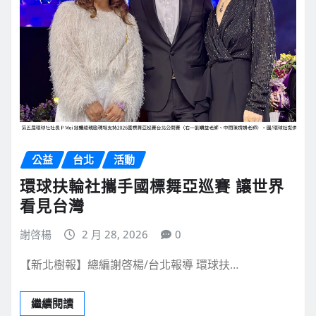
公益
台北
活動
環球扶輪社攜手國標舞亞巡賽 讓世界
看見台灣
謝啓楊
2 月 28, 2026
0
【新北樹報】總編謝啓楊/台北報導 環球扶…
繼續閱讀