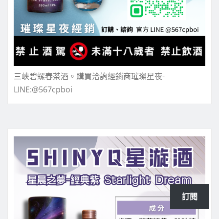
三峽碧螺春茶酒。購買洽詢經銷商璀璨星夜-
LINE:@567cpboi
訂閱