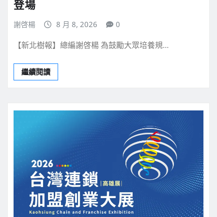
登場
謝啓楊
8 月 8, 2026
0
【新北樹報】總編謝啓楊 為鼓勵大眾培養規…
繼續閱讀