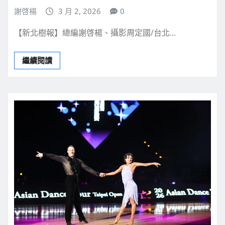
謝啓楊
3 月 2, 2026
0
【新北樹報】總編謝啓楊、攝影周定國/台北…
繼續閱讀