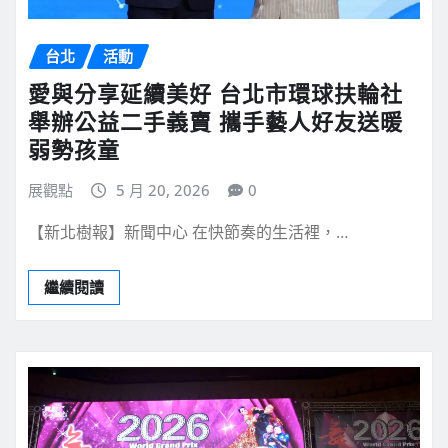
台北
活動
愛與分享延續美好 台北市環球扶輪社
舉辦公益二手義賣 攜手藝人好友送暖
弱勢孩童
展觀點
5 月 20, 2026
0
【新北樹報】新聞中心 在快節奏的生活裡，…
繼續閱讀