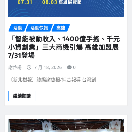
活動
活動快訊
高雄
「智能被動收入、1400億手搖、千元
小資創業」三大商機引爆 高雄加盟展
7/31登場
謝啓楊
7 月 18, 2026
0
〔新北樹報〕總編謝啓楊/綜合報導 台灣創…
繼續閱讀