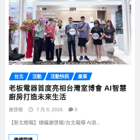
台北
活動
活動快訊
產業
老板電器首度亮相台灣室博會 AI智慧
廚房打造未來生活
謝啓楊
7 月 9, 2026
0
【新北樹報】總編謝啓楊/台北報導 AI浪…
繼續閱讀