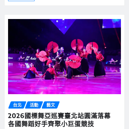
台北
活動
藝文
2026國標舞亞巡賽臺北站圓滿落幕
各國舞蹈好手齊聚小巨蛋競技