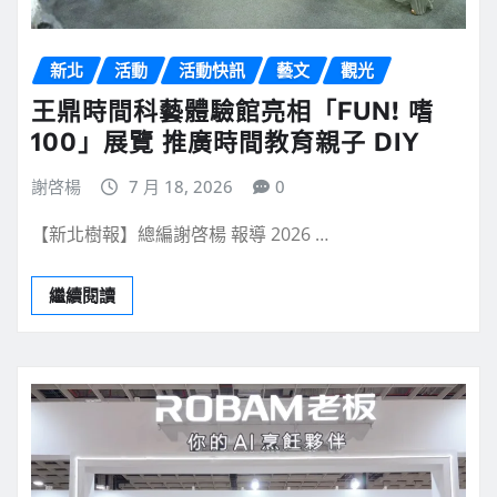
新北
活動
活動快訊
藝文
觀光
王鼎時間科藝體驗館亮相「FUN! 嗜
100」展覽 推廣時間教育親子 DIY
謝啓楊
7 月 18, 2026
0
【新北樹報】總編謝啓楊 報導 2026 …
繼續閱讀