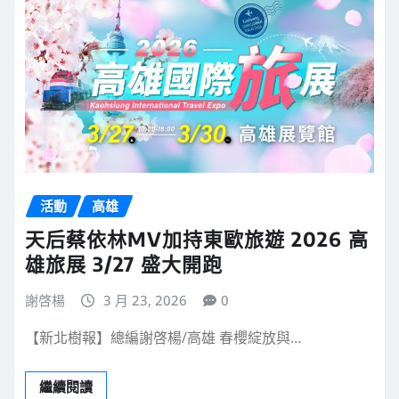
活動
高雄
天后蔡依林MV加持東歐旅遊 2026 高
雄旅展 3/27 盛大開跑
謝啓楊
3 月 23, 2026
0
【新北樹報】總編謝啓楊/高雄 春櫻綻放與…
繼續閱讀