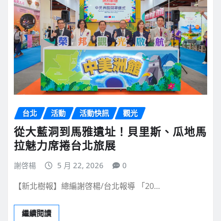
台北
活動
活動快訊
觀光
從大藍洞到馬雅遺址！貝里斯、瓜地馬
拉魅力席捲台北旅展
謝啓楊
5 月 22, 2026
0
【新北樹報】總編謝啓楊/台北報導 「20…
繼續閱讀