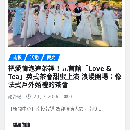
南投
活動
觀光
把愛情泡進茶裡！元首館「Love &
Tea」英式茶會甜蜜上演 浪漫開場：像
法式戶外婚禮的茶會
謝啓楊
2 月 7, 2026
0
【新聞中心】南投報導 為迎接情人節，南投…
繼續閱讀