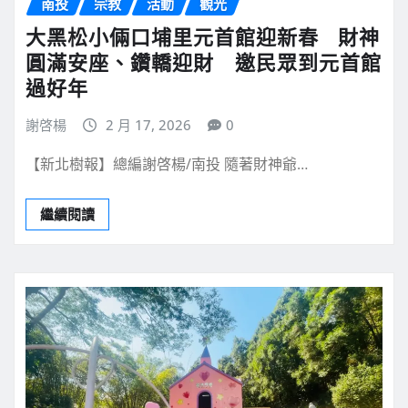
南投
宗教
活動
觀光
大黑松小倆口埔里元首館迎新春 財神
圓滿安座、鑽轎迎財 邀民眾到元首館
過好年
謝啓楊
2 月 17, 2026
0
【新北樹報】總編謝啓楊/南投 隨著財神爺…
繼續閱讀