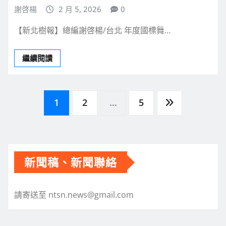
謝啓楊
2 月 5, 2026
0
【新北樹報】總編謝啓楊/台北 年度國標舞…
繼續閱讀
文
1
2
...
5
章
分
新聞稿、新聞聯絡
頁
請寄送至 ntsn.news@gmail.com