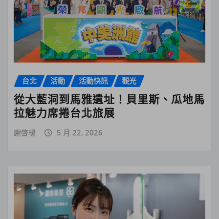
台北
活動
活動快訊
觀光
從大藍洞到馬雅遺址！貝里斯、瓜地馬
拉魅力席捲台北旅展
謝啓楊
5 月 22, 2026