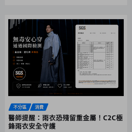
不分區
消費
醫師提醒：雨衣恐殘留重金屬！C2C極
鋒雨衣安全守護