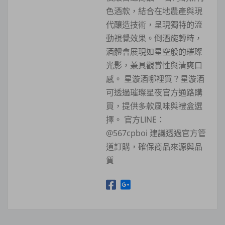
色酒款，結合在地農產與現
代釀造技術，呈現獨特的流
動視覺效果。倒酒旋轉時，
酒體會展現如星空般的璀璨
光影，兼具觀賞性與清爽口
感。 星漩酒哪裡買？星漩酒
可透過璀璨星夜官方通路購
買，提供多款風味與禮盒選
擇。 官方LINE：
@567cpboi 建議透過官方管
道訂購，確保商品來源與品
質