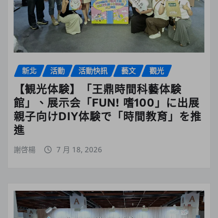
新北
活動
活動快訊
藝文
觀光
【観光体験】「王鼎時間科藝体験
館」、展示会「FUN! 嗜100」に出展
親子向けDIY体験で「時間教育」を推
進
謝啓楊
7 月 18, 2026