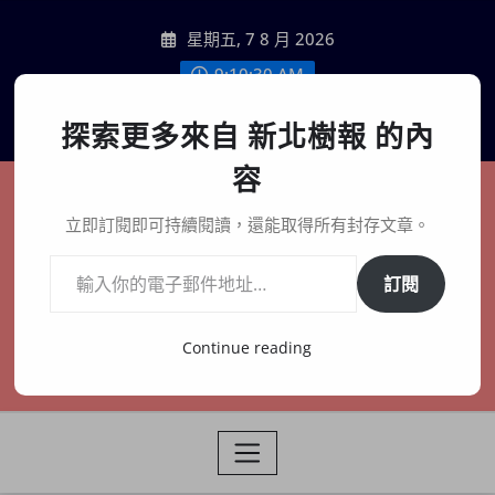
Skip
星期五, 7 8 月 2026
to
content
9:10:33 AM
聯絡我們
探索更多來自 新北樹報 的內
容
新北樹報
立即訂閱即可持續閱讀，還能取得所有封存文章。
輸入你的電子郵件地址…
在地、記憶、連結、創生
訂閱
Continue reading