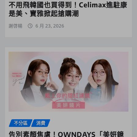
不用飛韓國也買得到！Celimax進駐康
是美、寶雅掀起搶購潮
謝啓楊
6 月 23, 2026
不分區
消費
告別素顏焦慮！OWNDAYS「美妍鏡