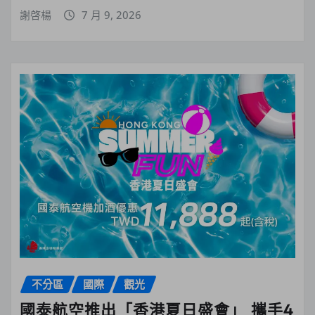
謝啓楊
7 月 9, 2026
不分區
國際
觀光
國泰航空推出「香港夏日盛會」 攜手4