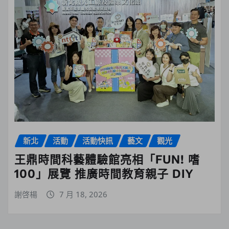
新北
活動
活動快訊
藝文
觀光
王鼎時間科藝體驗館亮相「FUN! 嗜
100」展覽 推廣時間教育親子 DIY
謝啓楊
7 月 18, 2026