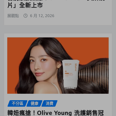
片」全新上市
展觀點
6 月 12, 2026
不分區
健康
消費
韓妞瘋搶！Olive Young 洗護銷售冠