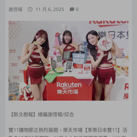
謝啓楊
11 月 6, 2025
0
【新北樹報】總編謝啓楊/綜合
雙11購物節正熱烈展開，樂天市場【享樂日本雙11】活