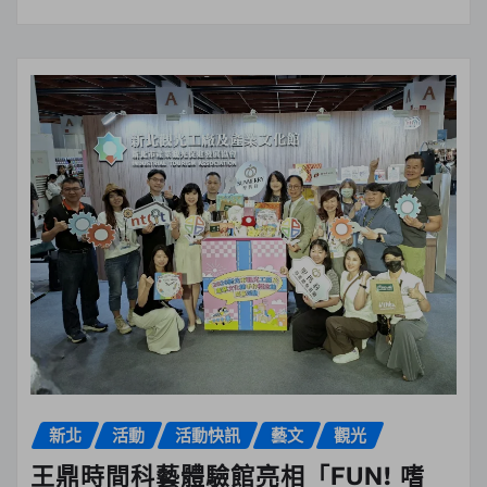
新北
活動
活動快訊
藝文
觀光
王鼎時間科藝體驗館亮相「FUN! 嗜