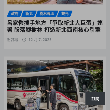
政府
新北
樹林專區
觀光
呂家愷攜手地方「爭取新北大巨蛋」連
署 盼落腳樹林 打造新北西南核心引擎
謝啓楊
12 月 7, 2025
訂閱