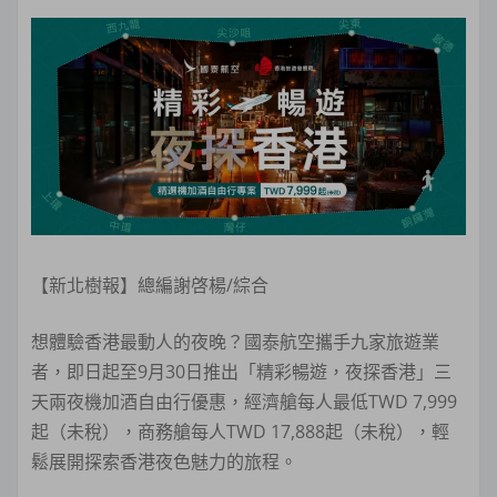
【新北樹報】總編謝啓楊/綜合
想體驗香港最動人的夜晚？國泰航空攜手九家旅遊業
者，即日起至9月30日推出「精彩暢遊，夜探香港」三
天兩夜機加酒自由行優惠，經濟艙每人最低TWD 7,999
起（未稅），商務艙每人TWD 17,888起（未稅），輕
鬆展開探索香港夜色魅力的旅程。