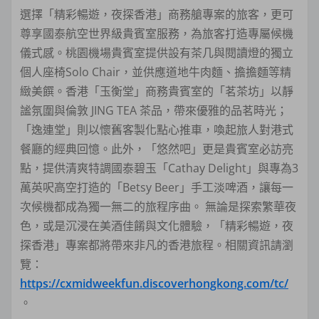
選擇「精彩暢遊，夜探香港」商務艙專案的旅客，更可
尊享國泰航空世界級貴賓室服務，為旅客打造專屬候機
儀式感。桃園機場貴賓室提供設有茶几與閱讀燈的獨立
個人座椅Solo Chair，並供應道地牛肉麵、擔擔麵等精
緻美饌。香港「玉衡堂」商務貴賓室的「茗茶坊」以靜
謐氛圍與倫敦 JING TEA 茶品，帶來優雅的品茗時光；
「逸連堂」則以懷舊客製化點心推車，喚起旅人對港式
餐廳的經典回憶。此外，「悠然吧」更是貴賓室必訪亮
點，提供清爽特調國泰碧玉「Cathay Delight」與專為3
萬英呎高空打造的「Betsy Beer」手工淡啤酒，讓每一
次候機都成為獨一無二的旅程序曲。 無論是探索繁華夜
色，或是沉浸在美酒佳餚與文化體驗，「精彩暢遊，夜
探香港」專案都將帶來非凡的香港旅程。相關資訊請瀏
覽：
https://cxmidweekfun.discoverhongkong.com/tc/
。