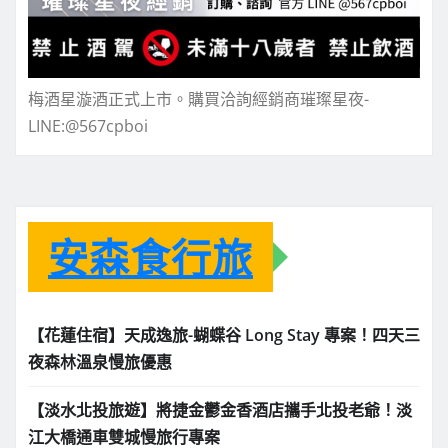
梅酒星漩酒正式上市。購買洽詢經銷商璀璨星夜-
LINE:@567cpboi
安森食行旅
【花蓮住宿】天成逸旅-蝴蝶谷 Long Stay 專案！四天三
夜森林溫泉慢旅優惠
【淡水北投旅遊】將捷金鬱金香酒店攜手北投老爺！淡
江大橋通車雙城慢旅行專案