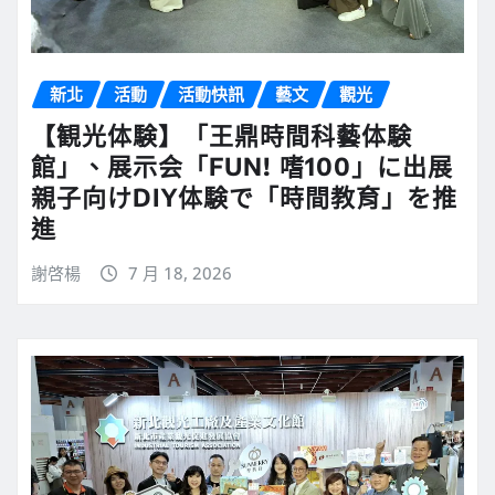
新北
活動
活動快訊
藝文
觀光
【観光体験】「王鼎時間科藝体験
館」、展示会「FUN! 嗜100」に出展
親子向けDIY体験で「時間教育」を推
進
謝啓楊
7 月 18, 2026