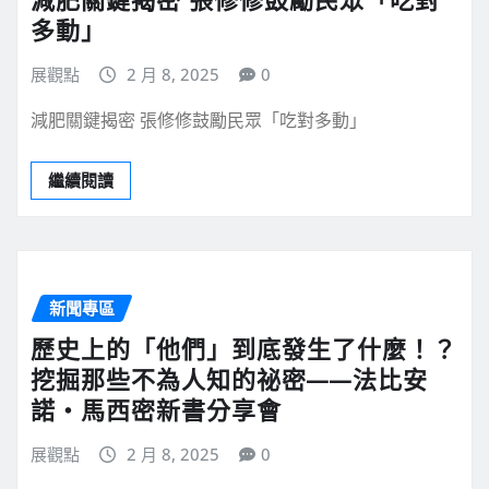
多動」
展觀點
2 月 8, 2025
0
減肥關鍵揭密 張修修鼓勵民眾「吃對多動」
繼續閱讀
新聞專區
歷史上的「他們」到底發生了什麼！？
挖掘那些不為人知的祕密——法比安
諾・馬西密新書分享會
展觀點
2 月 8, 2025
0