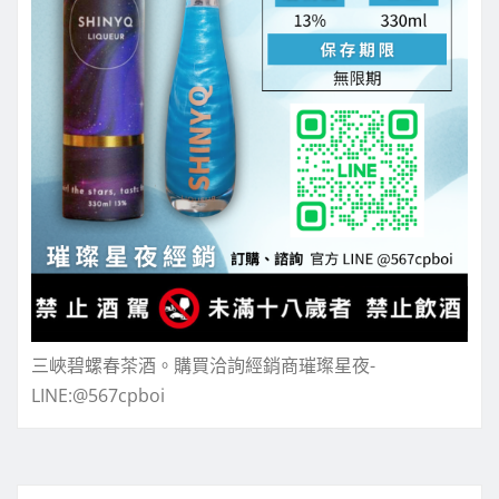
三峽碧螺春茶酒。購買洽詢經銷商璀璨星夜-
LINE:@567cpboi