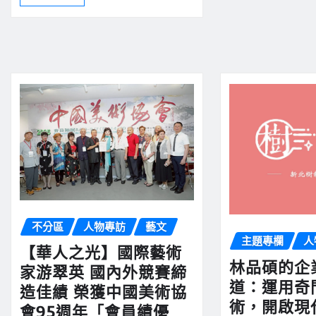
不分區
人物專訪
藝文
主題專欄
人
【華人之光】國際藝術
林品碩的企
家游翠英 國內外競賽締
道：運用奇
造佳績 榮獲中國美術協
術，開啟現
會95週年「會員績優