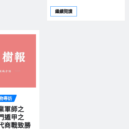
繼續閱讀
物專訪
業軍師之
門遁甲之
代商戰致勝