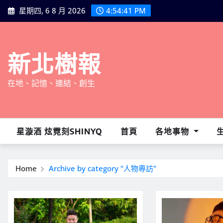
Skip
星期四, 6 8 月 2026
4:54:42 PM
to
content
新北樹報
在地、記憶、連結、創生
星漩酒 炫霓刻SHINYQ
首頁
各地事物
Home
Archive by category "人物專訪"