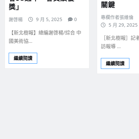
關鍵
獎」
專欄作者張維倫
謝啓楊
9 月 5, 2025
0
5 月 29, 2025
【新北樹報】總編謝啓楊/綜合 中
［新北樹報］記者
國美術協…
訪報導 …
繼續閱讀
繼續閱讀