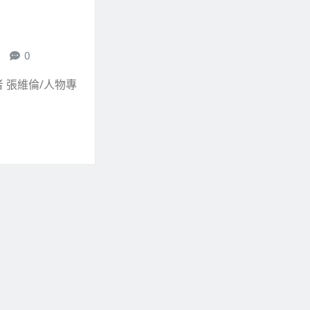
0
 張維倫/人物專