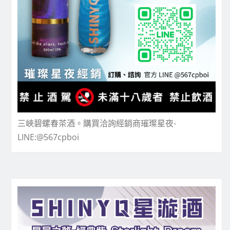
三峽碧螺春茶酒。購買洽詢經銷商璀璨星夜-
LINE:@567cpboi