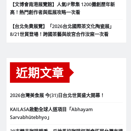
【文博會南港展覽館】人氣IP聚集 1200攤創歷年新
高！熱門創作者與逛展攻略一次看
【台北免費展覽】「2026台北國際茶文化陶瓷展」
8/21世貿登場！跨國茶藝與故宮合作汝窯一次看
近期文章
2026台灣美食展 今(31)日台北世貿盛大開幕！
KAILASA啟動全球人道項目「Abhayam
Sarvabhūtebhyo」