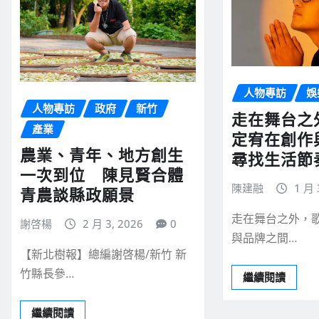
人物專訪
娛
人物專訪
政府
新竹
走在舞台之
產業
定宥在創作
農業、青年、地方創生
尋找生活節
一次到位 陳見賢合體
陳建融
1 月 
青農談縣政願景
走在舞台之外，
謝啓楊
2 月 3, 2026
0
與品牌之間…
【新北樹報】總編謝啓楊/新竹 新
竹縣長參…
繼續閱讀
繼續閱讀