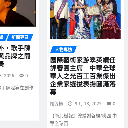
樂
新聞專區
外，歌手陳
人物專訪
與品牌之間
國際藝術家游翠英續任
奏
評審團主席 中華全球
華人之光百工百業傑出
3, 2026
0
企業家選拔表揚圓滿落
歌手陳定宥在創作
幕
謝啓楊
9 月 18, 2025
0
【新北樹報】總編謝啓楊/桃園 中
華全球百…