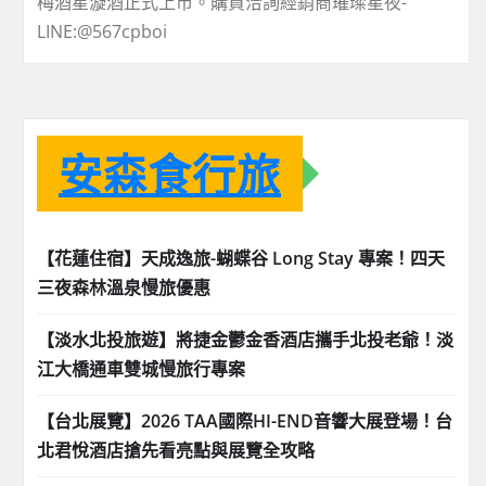
梅酒星漩酒正式上市。購買洽詢經銷商璀璨星夜-
LINE:@567cpboi
安森食行旅
【花蓮住宿】天成逸旅-蝴蝶谷 Long Stay 專案！四天
三夜森林溫泉慢旅優惠
【淡水北投旅遊】將捷金鬱金香酒店攜手北投老爺！淡
江大橋通車雙城慢旅行專案
【台北展覽】2026 TAA國際HI-END音響大展登場！台
北君悅酒店搶先看亮點與展覽全攻略