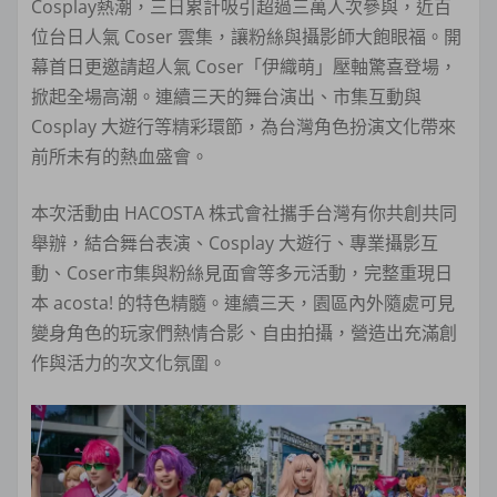
Cosplay熱潮，三日累計吸引超過三萬人次參與，近百
位台日人氣 Coser 雲集，讓粉絲與攝影師大飽眼福。開
幕首日更邀請超人氣 Coser「伊織萌」壓軸驚喜登場，
掀起全場高潮。連續三天的舞台演出、市集互動與
Cosplay 大遊行等精彩環節，為台灣角色扮演文化帶來
前所未有的熱血盛會。
本次活動由 HACOSTA 株式會社攜手台灣有你共創共同
舉辦，結合舞台表演、Cosplay 大遊行、專業攝影互
動、Coser市集與粉絲見面會等多元活動，完整重現日
本 acosta! 的特色精髓。連續三天，園區內外隨處可見
變身角色的玩家們熱情合影、自由拍攝，營造出充滿創
作與活力的次文化氛圍。