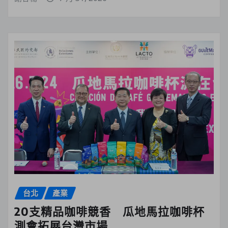
台北
產業
20支精品咖啡競香 瓜地馬拉咖啡杯
測會拓展台灣市場