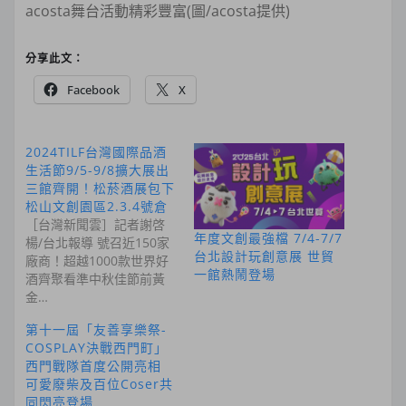
acosta舞台活動精彩豐富(圖/acosta提供)
分享此文：
Facebook
X
2024TILF台灣國際品酒
生活節9/5-9/8擴大展出
三館齊開！松菸酒展包下
松山文創園區2.3.4號倉
［台灣新聞雲］記者謝啓
年度文創最強檔 7/4-7/7
楊/台北報導 號召近150家
台北設計玩創意展 世貿
廠商！超越1000款世界好
一館熱鬧登場
酒齊聚看準中秋佳節前黃
金…
第十一屆「友善享樂祭-
COSPLAY決戰西門町」
西門戰隊首度公開亮相
可愛廢柴及百位Coser共
同閃亮登場