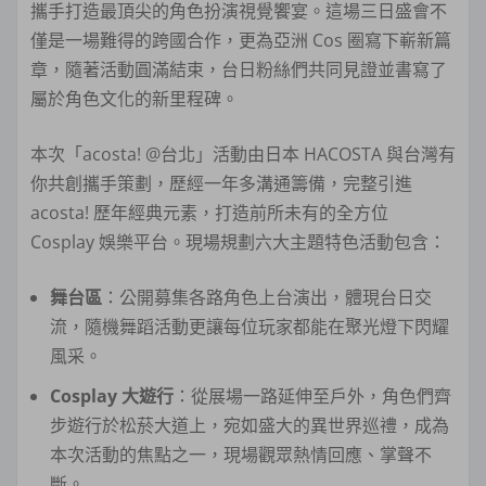
攜手打造最頂尖的角色扮演視覺饗宴。這場三日盛會不
僅是一場難得的跨國合作，更為亞洲 Cos 圈寫下嶄新篇
章，隨著活動圓滿結束，台日粉絲們共同見證並書寫了
屬於角色文化的新里程碑。
本次「acosta! @台北」活動由日本 HACOSTA 與台灣有
你共創攜手策劃，歷經一年多溝通籌備，完整引進
acosta! 歷年經典元素，打造前所未有的全方位
Cosplay 娛樂平台。現場規劃六大主題特色活動包含：
舞台區
：公開募集各路角色上台演出，體現台日交
流，隨機舞蹈活動更讓每位玩家都能在聚光燈下閃耀
風采。
Cosplay 大遊行
：從展場一路延伸至戶外，角色們齊
步遊行於松菸大道上，宛如盛大的異世界巡禮，成為
本次活動的焦點之一，現場觀眾熱情回應、掌聲不
斷。