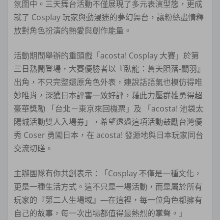
氛圍中。三天舞台活動不僅展現了多元表演型態，更成
就了 Cosplay 玩家與動漫迷的夢幻舞台，讓粉絲盡情釋
放對角色扮演的熱愛與創作能量。
活動期間舉辦的重頭戲「acosta! Cosplay 大賽」於第
三日熱鬧登場，大賽優勝者以『臥龍：蒼天隕落-關羽』
出角，不只完整還原角色外表，連說話語氣也模仿得唯
妙唯肖，深獲日本評審一致好評，藉此力壓群雄勇得超
豪華獎勵 「台北－東京來回機票」及 「acosta! 池袋太
陽城活動雙人入場券」，希望透過這項活動鼓勵台灣優
秀 Coser 勇闖日本，在 acosta! 發源地與日本玩家同台
交流切磋。
主辦團隊有你共創表示：「Cosplay 不僅是一種文化，
更是一種生活方式。這不只是一場活動，而是屬於所有
玩家的『第二人生場域』—在這裡，每一位角色都擁有
自己的故事，每一次出場都值得最熱烈的掌聲。」