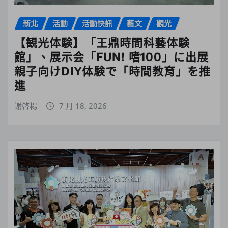
新北
活動
活動快訊
藝文
觀光
【観光体験】「王鼎時間科藝体験
館」、展示会「FUN! 嗜100」に出展
親子向けDIY体験で「時間教育」を推
進
謝啓楊
7 月 18, 2026