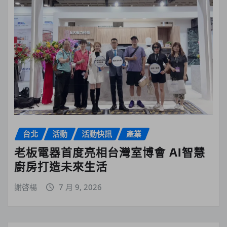
台北
活動
活動快訊
產業
老板電器首度亮相台灣室博會 AI智慧
廚房打造未來生活
謝啓楊
7 月 9, 2026