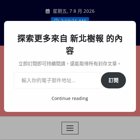
Skip
星期五, 7 8 月 2026
to
content
2:10:23 AM
聯絡我們
探索更多來自 新北樹報 的內
容
新北樹報
立即訂閱即可持續閱讀，還能取得所有封存文章。
輸入你的電子郵件地址…
在地、記憶、連結、創生
訂閱
Continue reading