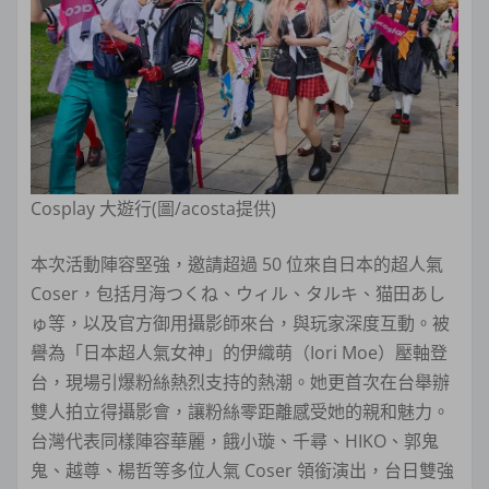
Cosplay 大遊行(圖/acosta提供)
本次活動陣容堅強，邀請超過 50 位來自日本的超人氣
Coser，包括月海つくね、ウィル、タルキ、猫田あし
ゅ等，以及官方御用攝影師來台，與玩家深度互動。被
譽為「日本超人氣女神」的伊織萌（Iori Moe）壓軸登
台，現場引爆粉絲熱烈支持的熱潮。她更首次在台舉辦
雙人拍立得攝影會，讓粉絲零距離感受她的親和魅力。
台灣代表同樣陣容華麗，餓小璇、千尋、HIKO、郭鬼
鬼、越尊、楊哲等多位人氣 Coser 領銜演出，台日雙強