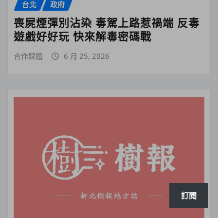
台北
政府
喪屍煙彈別沾染 毒駕上路惹禍端 反毒
遊戲好好玩 快來解毒密碼戰
合作媒體
6 月 25, 2026
訂閱