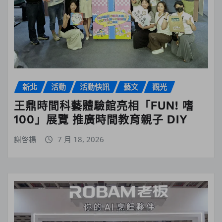
新北
活動
活動快訊
藝文
觀光
王鼎時間科藝體驗館亮相「FUN! 嗜
100」展覽 推廣時間教育親子 DIY
謝啓楊
7 月 18, 2026