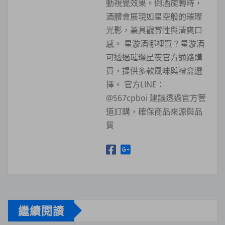
動視覺效果。倒酒旋轉時，
酒體會展現如星空般的璀璨
光影，兼具觀賞性與清爽口
感。 星漩酒哪裡買？星漩酒
可透過璀璨星夜官方通路購
買，提供多款風味與禮盒選
擇。 官方LINE：
@567cpboi 建議透過官方管
道訂購，確保商品來源與品
質
繼續閱讀