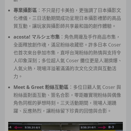
專業攝影區
：不只是打卡美拍，更強調了日本攝影文
化禮儀，三日活動期間成功呈現日本攝影禮節的高品
質互動，讓玩家與攝影師共享最和諧的創作體驗。
acosta! マルシェ市集
：角色周邊及手作商品市集，
全面釋放創作魂，滿足粉絲收藏慾。許多日本 Coser
也首次來台參加市集，直呼台灣粉絲的熱情與支持令
人印象深刻；多位超人氣 Coser 攤位更是人潮擠爆、
人氣火熱，現場洋溢著滿滿的次文化交流與互動活
力。
Meet & Greet 粉絲互動區
：多位日籍人氣 Coser 與
粉絲面對面互動、簽名合影，零距離實現粉絲與偶像
角色同框的夢想時刻。三天活動期間，現場人潮踴
躍、反應熱烈，讓粉絲留下珍貴的回憶與合影。