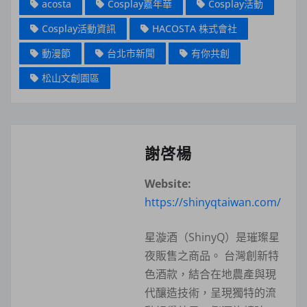
acosta
Cosplay嘉年華
Cosplay活動
Cosplay活動資訊
HACOSTA 株式會社
動漫節
台北市新聞
有你共創
松山文創園區
謝啓楊
Website:
https://shinyqtaiwan.com/
星漩酒（ShinyQ）是璀璨星
夜販售之商品。 台灣創新特
色酒款，結合在地農產與現
代釀造技術，呈現獨特的流