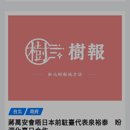
台北
政府
蔣萬安會晤日本前駐臺代表泉裕泰 盼