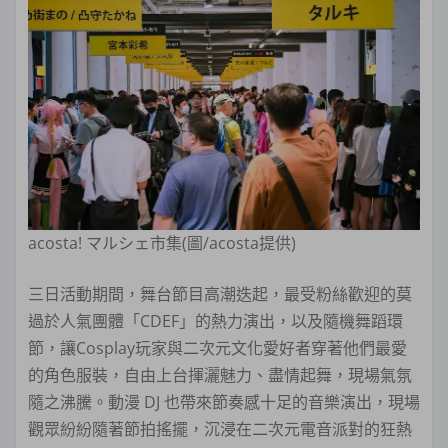
acosta! マルシェ市集(圖/acosta提供)
三日活動期間，舞台節目高潮迭起，最受粉絲歡迎的莫
過於人氣團體「CDEF」的熱力演出，以及隨機舞蹈環
節，讓Cosplay玩家與二次元文化愛好者穿著他們最愛
的角色服裝，自由上台揮灑魅力、盡情起舞，現場氣氛
隨之沸騰。動漫 DJ 也帶來節奏感十足的音樂演出，現場
觀眾紛紛隨著節拍搖擺，沉浸在二次元電音派對的狂熱