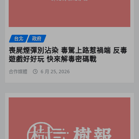
台北
政府
喪屍煙彈別沾染 毒駕上路惹禍端 反毒
遊戲好好玩 快來解毒密碼戰
合作媒體
6 月 25, 2026