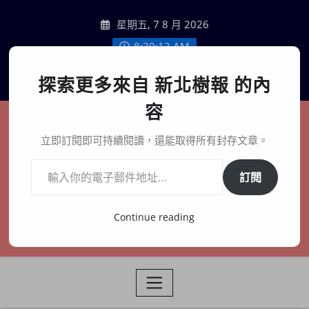
Skip
星期五, 7 8 月 2026
to
content
8:39:14 AM
聯絡我們
探索更多來自 新北樹報 的內
容
新北樹報
立即訂閱即可持續閱讀，還能取得所有封存文章。
輸入你的電子郵件地址…
在地、記憶、連結、創生
訂閱
Continue reading