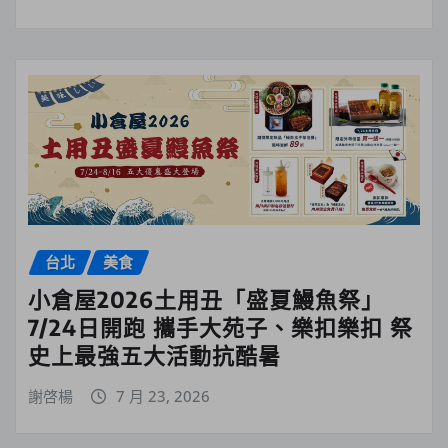
台北
美食
小倉屋2026土用丑「盛夏鰻魚祭」
7/24日開跑 攜手大苑子、樂扣樂扣 祭
史上最強五大活動抗酷暑
謝啓楊
7 月 23, 2026