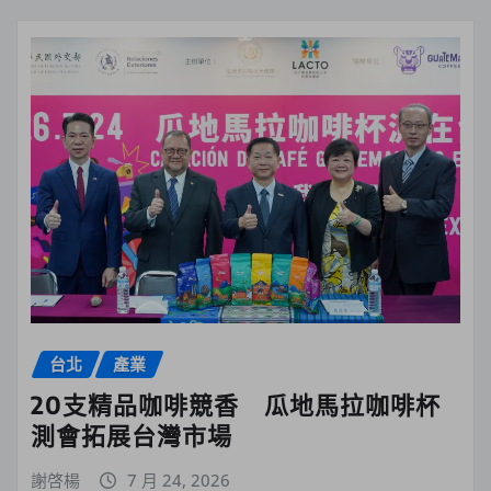
台北
產業
20支精品咖啡競香 瓜地馬拉咖啡杯
測會拓展台灣市場
謝啓楊
7 月 24, 2026