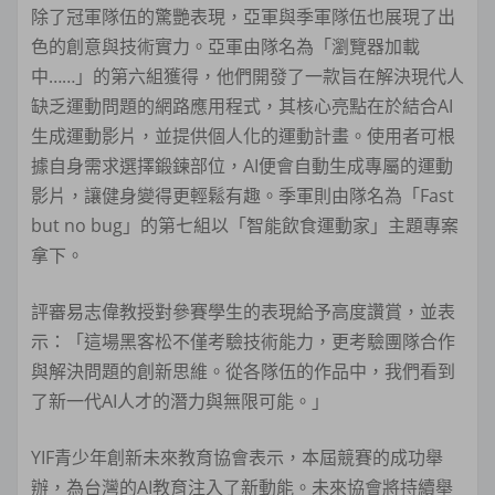
除了冠軍隊伍的驚艷表現，亞軍與季軍隊伍也展現了出
色的創意與技術實力。亞軍由隊名為「瀏覽器加載
中……」的第六組獲得，他們開發了一款旨在解決現代人
缺乏運動問題的網路應用程式，其核心亮點在於結合AI
生成運動影片，並提供個人化的運動計畫。使用者可根
據自身需求選擇鍛鍊部位，AI便會自動生成專屬的運動
影片，讓健身變得更輕鬆有趣。季軍則由隊名為「Fast
but no bug」的第七組以「智能飲食運動家」主題專案
拿下。
評審易志偉教授對參賽學生的表現給予高度讚賞，並表
示：「這場黑客松不僅考驗技術能力，更考驗團隊合作
與解決問題的創新思維。從各隊伍的作品中，我們看到
了新一代AI人才的潛力與無限可能。」
YIF青少年創新未來教育協會表示，本屆競賽的成功舉
辦，為台灣的AI教育注入了新動能。未來協會將持續舉