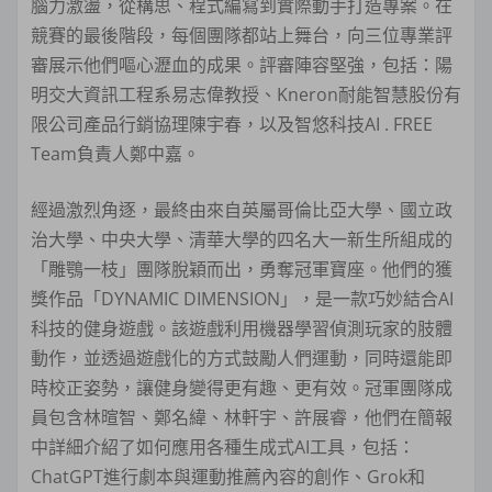
腦力激盪，從構思、程式編寫到實際動手打造專案。在
競賽的最後階段，每個團隊都站上舞台，向三位專業評
審展示他們嘔心瀝血的成果。評審陣容堅強，包括：陽
明交大資訊工程系易志偉教授、Kneron耐能智慧股份有
限公司產品行銷協理陳宇春，以及智悠科技AI . FREE
Team負責人鄭中嘉。
經過激烈角逐，最終由來自英屬哥倫比亞大學、國立政
治大學、中央大學、清華大學的四名大一新生所組成的
「雕鶚一枝」團隊脫穎而出，勇奪冠軍寶座。他們的獲
獎作品「DYNAMIC DIMENSION」，是一款巧妙結合AI
科技的健身遊戲。該遊戲利用機器學習偵測玩家的肢體
動作，並透過遊戲化的方式鼓勵人們運動，同時還能即
時校正姿勢，讓健身變得更有趣、更有效。冠軍團隊成
員包含林暄智、鄭名緯、林軒宇、許展睿，他們在簡報
中詳細介紹了如何應用各種生成式AI工具，包括：
ChatGPT進行劇本與運動推薦內容的創作、Grok和