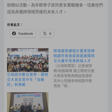
辦類似活動，為年輕學子提供更多實戰機會，培養他們
成為具備跨領域思維的未來人才。
分享此文：
Facebook
X
跨域選修課程計畫里程碑
桃園市長張善政感謝陽明
交大攜手培育跨域人才
［台灣新聞雲］記者謝啓
楊/桃園報導 國立陽明交通
引領高中數位樂學，陽明
大學高等教育開放資源研
交大肯定高中生「自動
究中心受邀參與桃園市教
好」新典範
育局「桃…