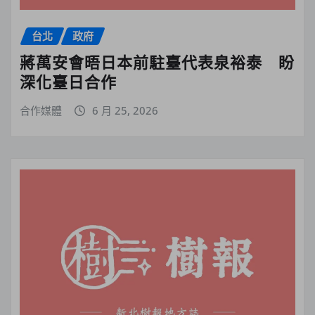
台北
政府
蔣萬安會晤日本前駐臺代表泉裕泰 盼
深化臺日合作
合作媒體
6 月 25, 2026