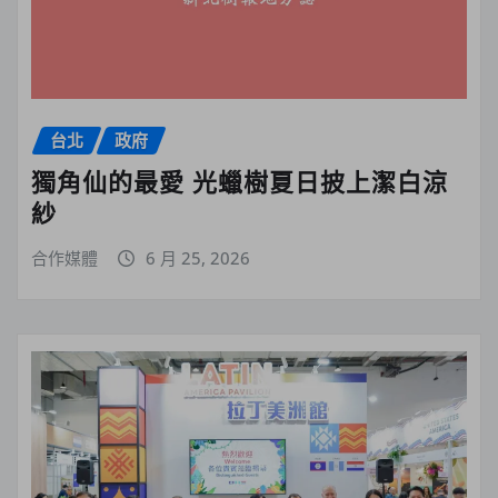
台北
政府
獨角仙的最愛 光蠟樹夏日披上潔白涼
紗
合作媒體
6 月 25, 2026