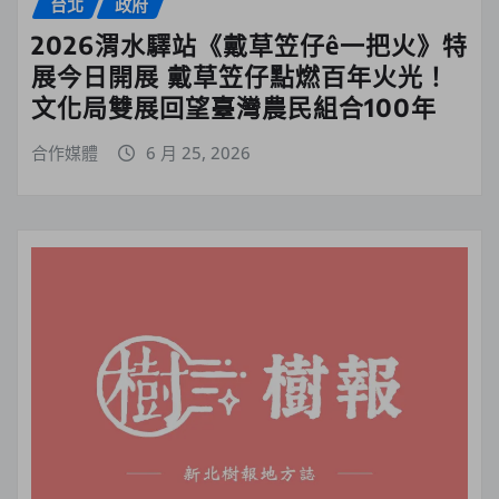
台北
政府
2026渭水驛站《戴草笠仔ê一把火》特
展今日開展 戴草笠仔點燃百年火光！
文化局雙展回望臺灣農民組合100年
合作媒體
6 月 25, 2026