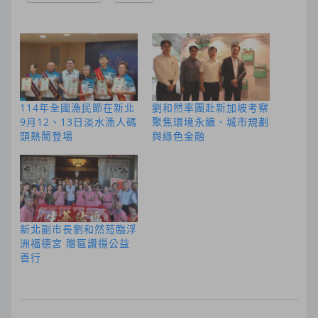
114年全國漁民節在新北
劉和然率團赴新加坡考察
9月12、13日淡水漁人碼
聚焦環境永續、城市規劃
頭熱鬧登場
與綠色金融
新北副市長劉和然蒞臨浮
洲福德宮 贈匾讚揚公益
善行