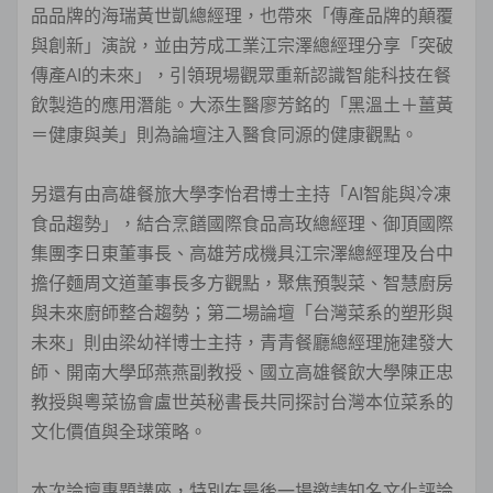
品品牌的海瑞黃世凱總經理，也帶來「傳產品牌的顛覆
與創新」演說，並由芳成工業江宗澤總經理分享「突破
傳產AI的未來」，引領現場觀眾重新認識智能科技在餐
飲製造的應用潛能。大添生醫廖芳銘的「黑溫土＋薑黃
＝健康與美」則為論壇注入醫食同源的健康觀點。
另還有由高雄餐旅大學李怡君博士主持「AI智能與冷凍
食品趨勢」，結合烹饍國際食品高玫總經理、御頂國際
集團李日東董事長、高雄芳成機具江宗澤總經理及台中
擔仔麵周文道董事長多方觀點，聚焦預製菜、智慧廚房
與未來廚師整合趨勢；第二場論壇「台灣菜系的塑形與
未來」則由梁幼祥博士主持，青青餐廳總經理施建發大
師、開南大學邱燕燕副教授、國立高雄餐飲大學陳正忠
教授與粵菜協會盧世英秘書長共同探討台灣本位菜系的
文化價值與全球策略。
本次論壇專題講座，特別在最後一場邀請知名文化評論