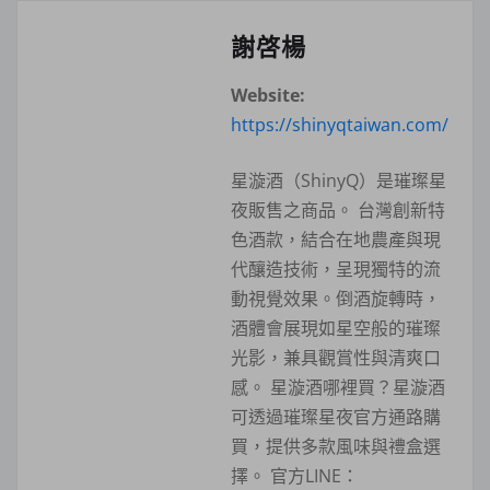
謝啓楊
Website:
https://shinyqtaiwan.com/
星漩酒（ShinyQ）是璀璨星
夜販售之商品。 台灣創新特
色酒款，結合在地農產與現
代釀造技術，呈現獨特的流
動視覺效果。倒酒旋轉時，
酒體會展現如星空般的璀璨
光影，兼具觀賞性與清爽口
感。 星漩酒哪裡買？星漩酒
可透過璀璨星夜官方通路購
買，提供多款風味與禮盒選
擇。 官方LINE：