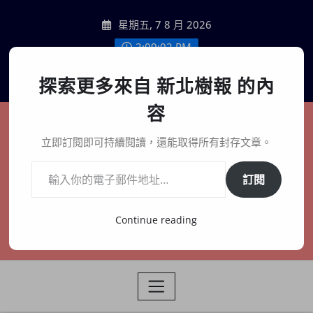
Skip
星期五, 7 8 月 2026
to
content
2:09:03 PM
聯絡我們
探索更多來自 新北樹報 的內
容
新北樹報
立即訂閱即可持續閱讀，還能取得所有封存文章。
輸入你的電子郵件地址…
在地、記憶、連結、創生
訂閱
Continue reading