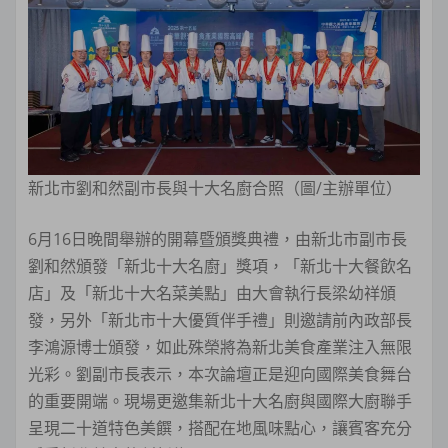
新北市劉和然副市長與十大名廚合照（圖/主辦單位）
6月16日晚間舉辦的開幕暨頒獎典禮，由新北市副市長
劉和然頒發「新北十大名廚」獎項，「新北十大餐飲名
店」及「新北十大名菜美點」由大會執行長梁幼祥頒
發，另外「新北市十大優質伴手禮」則邀請前內政部長
李鴻源博士頒發，如此殊榮將為新北美食產業注入無限
光彩。劉副市長表示，本次論壇正是迎向國際美食舞台
的重要開端。現場更邀集新北十大名廚與國際大廚聯手
呈現二十道特色美饌，搭配在地風味點心，讓賓客充分