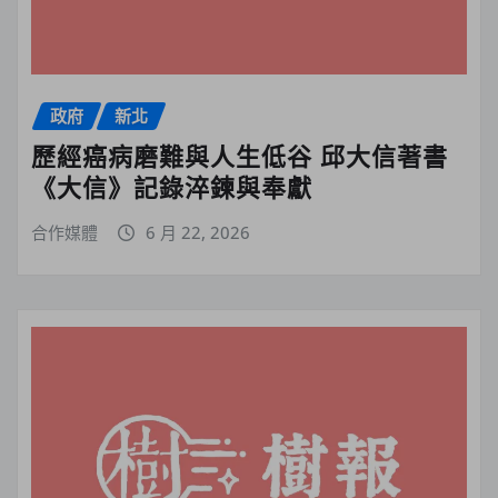
政府
新北
歷經癌病磨難與人生低谷 邱大信著書
《大信》記錄淬鍊與奉獻
合作媒體
6 月 22, 2026