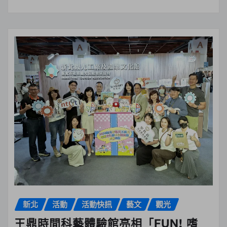
新北
活動
活動快訊
藝文
觀光
王鼎時間科藝體驗館亮相「FUN! 嗜