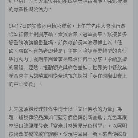
紅小組）等五大單位共同組成專業評審團隊，強化獎項
的專業性與公信力。
6月17日的論壇內容精彩豐富，上午首先由大會執行長
梁幼祥博士揭開序幕，貴賓雲集、冠蓋雲集。緊接著多
場重磅演講輪番登場，前內政部長李鴻源博士以「低
碳、環保～有為者即若是」主題，強調產業轉型的責任
與行動力；雲朗集團董事長盛治仁博士分享「永續旅遊
的實踐」經驗，推動觀光與綠色並進；世界美中餐飲業
聯合會主席胡曉軍則從全球視角探討「走在國際山脊上
的中華美食」。
丸莊醬油總經理莊偉中博士以「文化傳承的力量」為
題，述說傳統品牌如何堅守價值與創新並進；光色專家
林紀良總經理發表「當米其林遇見光色科學」，以照明
技術改變餐飲感官體驗，令現場耳目一新。來自傳統食