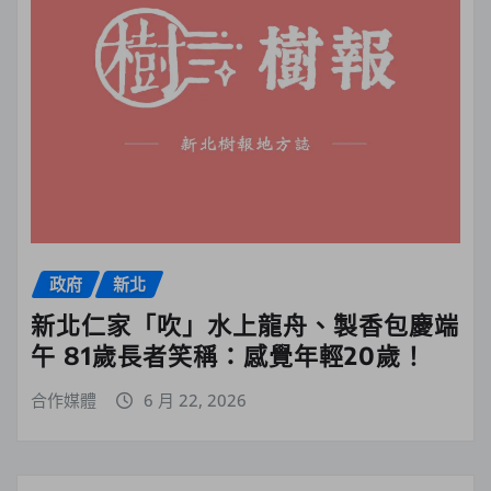
政府
新北
新北仁家「吹」水上龍舟、製香包慶端
午 81歲長者笑稱：感覺年輕20歲！
合作媒體
6 月 22, 2026