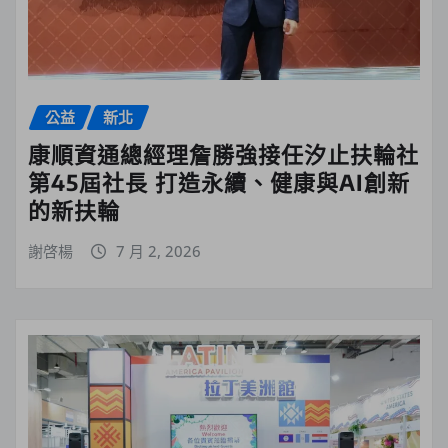
公益
新北
康順資通總經理詹勝強接任汐止扶輪社
第45屆社長 打造永續、健康與AI創新
的新扶輪
謝啓楊
7 月 2, 2026