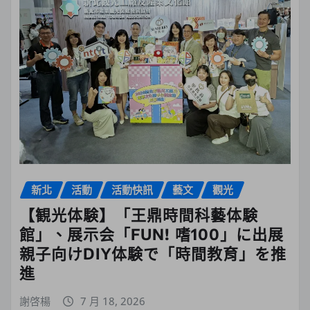
新北
活動
活動快訊
藝文
觀光
【観光体験】「王鼎時間科藝体験
館」、展示会「FUN! 嗜100」に出展
親子向けDIY体験で「時間教育」を推
進
謝啓楊
7 月 18, 2026