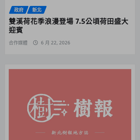
政府
新北
雙溪荷花季浪漫登場 7.5公頃荷田盛大
迎賓
合作媒體
6 月 22, 2026