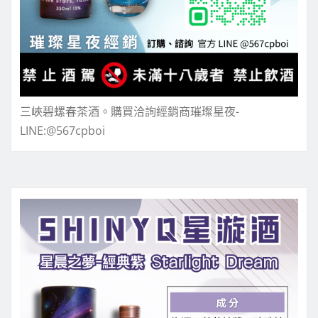
三峽碧螺春茶酒。購買洽詢經銷商璀璨星夜-
LINE:@567cpboi