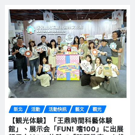
新北
活動
活動快訊
藝文
觀光
【観光体験】「王鼎時間科藝体験
館」、展示会「FUN! 嗜100」に出展