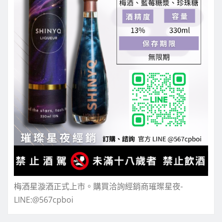
梅酒星漩酒正式上市。購買洽詢經銷商璀璨星夜-
LINE:@567cpboi