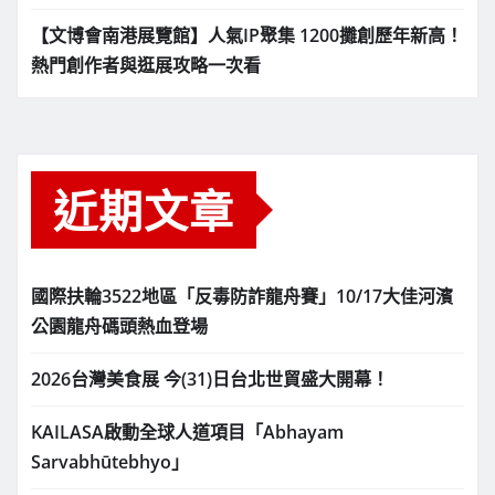
【文博會南港展覽館】人氣IP聚集 1200攤創歷年新高！
熱門創作者與逛展攻略一次看
近期文章
國際扶輪3522地區「反毒防詐龍舟賽」10/17大佳河濱
公園龍舟碼頭熱血登場
2026台灣美食展 今(31)日台北世貿盛大開幕！
KAILASA啟動全球人道項目「Abhayam
Sarvabhūtebhyo」