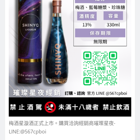
梅酒星漩酒正式上市。購買洽詢經銷商璀璨星夜-
LINE:@567cpboi