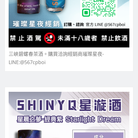
三峽碧螺春茶酒。購買洽詢經銷商璀璨星夜-
LINE:@567cpboi