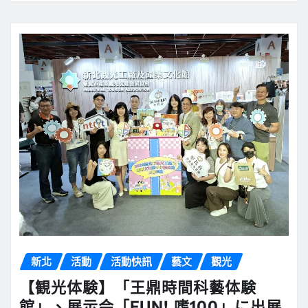
新北
活動
活動快訊
藝文
觀光
【観光体験】「王鼎時間科藝体験
館」、展示会「FUN! 嗜100」に出展