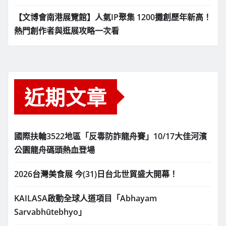
【文博會南港展覽館】人氣IP聚集 1200攤創歷年新高！
熱門創作者與逛展攻略一次看
近期文章
國際扶輪3522地區「反毒防詐龍舟賽」10/17大佳河濱
公園龍舟碼頭熱血登場
2026台灣美食展 今(31)日台北世貿盛大開幕！
KAILASA啟動全球人道項目「Abhayam
Sarvabhūtebhyo」