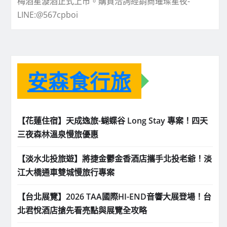
梅酒星漩酒正式上市。購買洽詢經銷商璀璨星夜-
LINE:@567cpboi
安森食行旅
【花蓮住宿】天成逸旅-蝴蝶谷 Long Stay 專案！四天
三夜森林溫泉慢旅優惠
【淡水北投旅遊】將捷金鬱金香酒店攜手北投老爺！淡
江大橋通車雙城慢旅行專案
【台北展覽】2026 TAA國際HI-END音響大展登場！台
北君悅酒店搶先看亮點與展覽全攻略