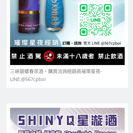
三峽碧螺春茶酒。購買洽詢經銷商璀璨星夜-
LINE:@567cpboi