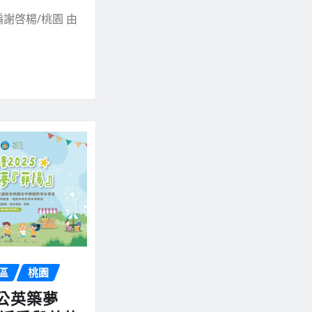
謝啓楊/桃園 由
區
桃園
公英築夢