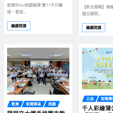
新聞中心/桃園報導 雙11不只購
【新北樹報】總編
物，更是…
國立陽明…
繼續閱讀
繼續閱讀
公益
新聞專
教育
新聞專區
桃園
千人彩繪蒲