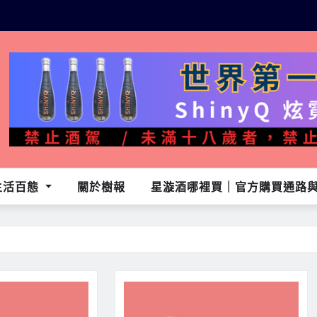
生活百態
關於樹報
星漩酒哪裡買｜官方購買通路與L