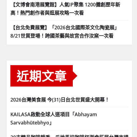
【文博會南港展覽館】人氣IP聚集 1200攤創歷年新
高！熱門創作者與逛展攻略一次看
【台北免費展覽】「2026台北國際茶文化陶瓷展」
8/21世貿登場！跨國茶藝與故宮合作汝窯一次看
近期文章
2026台灣美食展 今(31)日台北世貿盛大開幕！
KAILASA啟動全球人道項目「Abhayam
Sarvabhūtebhyo」