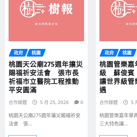
政府
桃園
政府
桃園
桃園天公廟275週年攘災
桃園管樂嘉
賜福祈安法會 張市長
級 蘇俊賓
祈福市立醫院工程推動
讓世界級管
平安圓滿
遇
合作媒體
5 月 25, 2026
0
合作媒體
5 
桃園天公廟275週年攘災賜福祈安
桃園管樂嘉年華
法會 張…
三大特色讓…