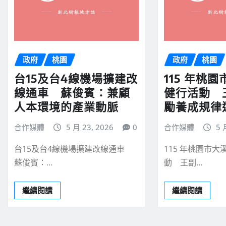
政府
桃園
政府
桃園
台15及台4線機場擴建改
115 年桃
線通車 蘇俊賓：兼顧
健行活動 
人本環境的產業動脈
勵養成規律
合作媒體
5 月 23, 2026
0
合作媒體
5 
台15及台4線機場擴建改線通車
115 年桃園市
蘇俊賓：…
動 王副…
繼續閱讀
繼續閱讀