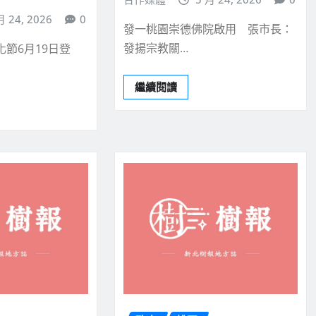
月 24, 2026
0
發一桃園崇德佛院啟用 張市長：
發揚宗教關…
化節6月19日登
繼續閱讀