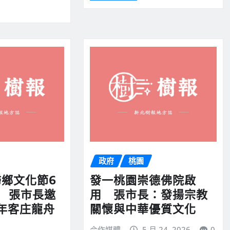
政府
桃園
歸鄉文化節6
發一桃園崇德佛院啟
場 張市長邀
用 張市長：發揚宗教
年客庄龍舟
關懷與中華優質文化
合作媒體
5 月 24, 2026
0