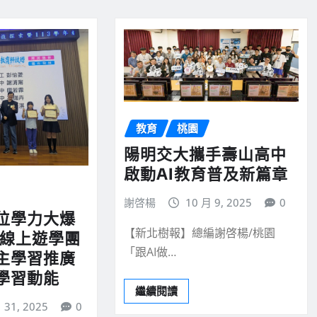
教育
桃園
陽明交大攜手壽山高中
啟動AI教育普及新篇章
謝啓楊
10 月 9, 2025
0
位學力大爆
【新北樹報】總編謝啓楊/桃園
語線上遊學團
「跟AI做…
主學習推廣
學習動能
繼續閱讀
 31, 2025
0