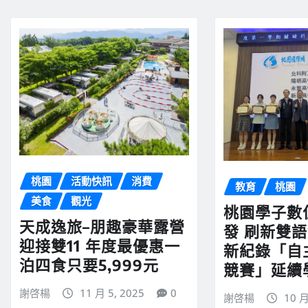
桃園
活動快訊
消費
教育
桃園
美食
觀光
桃園學子數
天成逸旅–朋趣豪華露營
發 刷新雙
迎接雙11 年度最優惠一
新紀錄「自
泊四食只要5,999元
競賽」延續
謝啓楊
11 月 5, 2025
0
謝啓楊
10 月