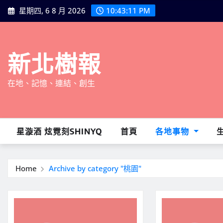
Skip
星期四, 6 8 月 2026
10:43:12 PM
to
content
新北樹報
在地、記憶、連結、創生
星漩酒 炫霓刻SHINYQ
首頁
各地事物
Home
Archive by category "桃園"