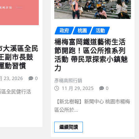
政府
桃園
活動
楊梅富岡鐵道藝術生活
園市大溪區全民
節開跑！區公所推系列
王副市長鼓
活動 帶民眾探索小鎮魅
運動習慣
力
月 23, 2026
0
彥楊高照行銷
11 月 29, 2025
0
大溪區全民健行活
【新北樹報】新聞中心 桃園市楊梅
區公所於…
繼續閱讀