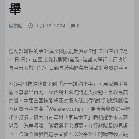
舉
展觀點
7 月 18, 2024
0
勞動部辦理的第54屆全國技能競賽於7月17日(三)至7月
21日(日)，在臺北南港展覽1館及2館盛大舉行，行政院
長卓榮泰於（17）日親自蒞臨開幕典禮鼓勵參賽選手。
本(54)屆技能競賽主題「這一刻 憑本事」，展現選手各
憑本事拿出實力，於賽場上燃燒鬥志與拚勁，爭取最高
榮譽。本屆全國技能競賽應援大使派偉俊特別應邀獻唱
本屆賽事主題曲「We are young」，為所有參賽選手們
加油打氣；接著由青年組「家具木工」職類選手朱昱安
以及「汽車噴漆」職類選手余佩蓁，在行政院長的見證
下，帶領全體參賽選手宣誓，以公平公正的精神參與競