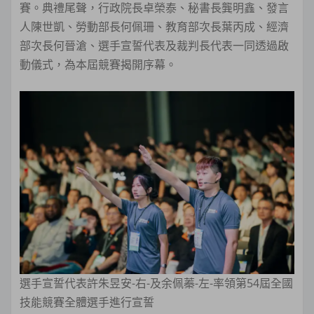
賽。典禮尾聲，行政院長卓榮泰、秘書長龔明鑫、發言
人陳世凱、勞動部長何佩珊、教育部次長葉丙成、經濟
部次長何晉滄、選手宣誓代表及裁判長代表一同透過啟
動儀式，為本屆競賽揭開序幕。
選手宣誓代表許朱昱安-右-及余佩蓁-左-率領第54屆全國
技能競賽全體選手進行宣誓