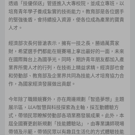
透過「技優保送」管道進入大專校院，並成立專班，以
培育青年學子養成紮實的技術能力。教育部是各位選手
的堅強後盾，會持續投入資源，使各位成為產業的寶貴
人才。
經濟部次長何晉滄表示，擁有一技之長，勝過萬貫家
財，希望選手們都能在競賽場上拿出最好的一面，未來
在國際舞台上為國爭光。同時，期許青年朋友都加入產
業界所需人才的行列，在技術上精益求精。經濟部也會
和勞動部、教育部及企業界共同為技能人才培育協力合
作，為國家經濟發展做出貢獻。
今年除了職類競賽外，亦在周邊規劃「智造夢想」主題
展示區，以AI智慧與科技探索為主軸，採互動體驗方
式，帶領民眾瞭解勞動部各項業務發展成果。此外，本
屆全國賽更創新規劃「技能體驗站」，由專業講師現場
帶領及示範，帶領民眾以有趣且生活化的方式體驗技能