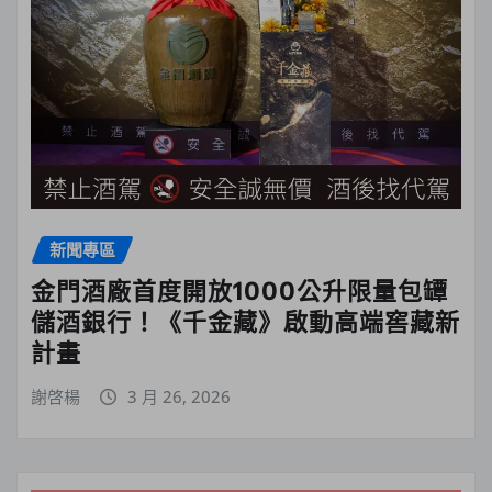
新聞專區
金門酒廠首度開放1000公升限量包罈
儲酒銀行！《千金藏》啟動高端窖藏新
計畫
謝啓楊
3 月 26, 2026