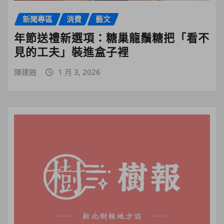
新聞專區
消費
藝文
年節送禮新選項：糖巢龍鬚糖把「看不
見的工夫」裝進盒子裡
陳建融
1 月 3, 2026