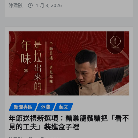
陳建融
1 月 3, 2026
新聞專區
消費
藝文
年節送禮新選項：糖巢龍鬚糖把「看不
見的工夫」裝進盒子裡