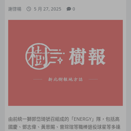
謝啓楊
5 月 27, 2025
0
由前統一獅郭岱琦號召組成的「ENERGY」隊，包括高
國慶、鄧志偉、黃恩賜、曾琮瑄等職棒退役球星等多達