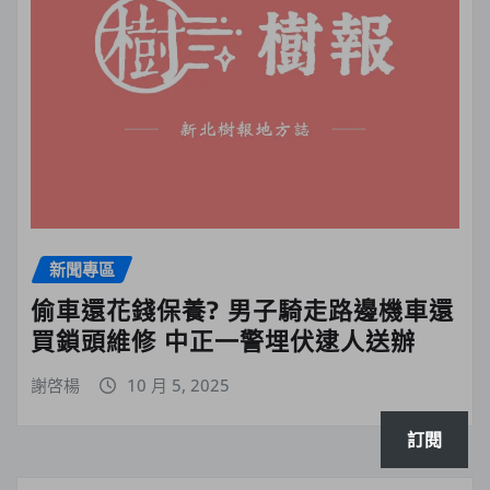
新聞專區
偷車還花錢保養? 男子騎走路邊機車還
買鎖頭維修 中正一警埋伏逮人送辦
謝啓楊
10 月 5, 2025
訂閱