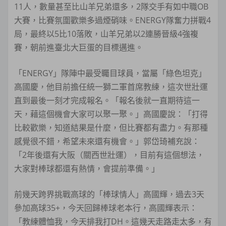
11人，數量甚至比山羊兄弟還多，2隊交手有如中職OB
大賽，比賽氛圍歡樂多過煙硝味。ENERGY隊奮力拼戰4
局，最終以5比10落敗，山羊兄弟以2連勝晉級4強複
賽，朝前進臺北大巨蛋的目標邁進。
「ENERGY」隊陣中最受矚目球員，當屬「綠色坦克」
高國慶，他目前擔任統一獅二軍首席教練，這次世壯運
直到最後一刻才完成報名。「報名後就一直期待這一
天，藉這個機會大家可以聚一聚。」高國慶說：「打得
比較歡樂，知道結果是什麼，但比賽都有盡力。有那種
感覺很不錯，希望未來還有機會。」郭岱琦補充說：
「2年後還有大阪（關西世壯運），目前有這個想法，
大家對棒球都還有熱情，會提前準備。」
前幾天跨界挑戰高球的「棒球情人」高國輝，過去3天
參加高球35+，今天回歸棒球老本行，高國輝表示：
「教練體恤我，今天排我打DH。這幾天走路走太多，有