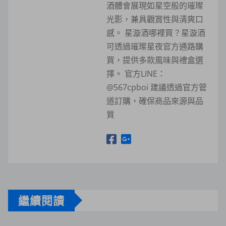
酒體會展現如星空般的璀璨
光影，兼具觀賞性與清爽口
感。 星漩酒哪裡買？星漩酒
可透過璀璨星夜官方通路購
買，提供多款風味與禮盒選
擇。 官方LINE：
@567cpboi 建議透過官方管
道訂購，確保商品來源與品
質
繼續閱讀