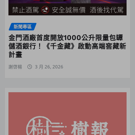
新聞專區
金門酒廠首度開放1000公升限量包罈
儲酒銀行！《千金藏》啟動高端窖藏新
計畫
謝啓楊
3 月 26, 2026