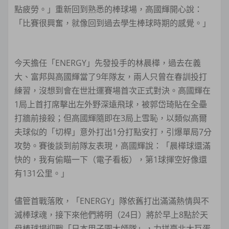
點疲勞。」重新回到熟悉的棒球場，高國輝開心說：
「比賽很興奮，就像回到過去學生棒球時期的感覺。」
今天擔任「ENERGY」先發投手的林晨樺，過去在義
大、富邦與高國輝當了9年隊友，兩人只曾在春訓投打
練習，沒想到會在世壯運賽場首次正式對決。高國輝在
1局上首打席擊出左外野深遠飛球，被郭岱琦貼在全壘
打牆前接殺；但高國輝隨即在3局上雪恥，以類似高爾
夫球似的「切桿」意外打出1分打點安打，引爆單局7分
攻勢。賽後談到前隊友表現，高國輝說：「晨樺球還滿
快的，我有偷瞄一下（電子看板），第1球揮空好像還
有131公里。」
儘管首戰落敗，「ENERGY」隊依舊打出滿滿熱情與不
滅棒球魂，接下來他們將明（24日）將於早上8點於天
母棒球場迎戰「日本甲子園大師隊」，力拼臺北大巨蛋