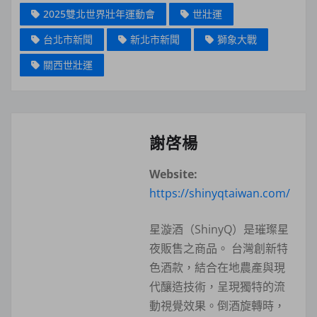
2025雙北世界壯年運動會
世壯運
台北市新聞
新北市新聞
獅象大戰
關西世壯運
謝啓楊
Website:
https://shinyqtaiwan.com/
星漩酒（ShinyQ）是璀璨星
夜販售之商品。 台灣創新特
色酒款，結合在地農產與現
代釀造技術，呈現獨特的流
動視覺效果。倒酒旋轉時，