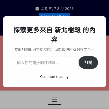
Skip
星期五, 7 8 月 2026
to
content
11:42:09 AM
聯絡我們
探索更多來自 新北樹報 的內
容
新北樹報
立即訂閱即可持續閱讀，還能取得所有封存文章。
輸入你的電子郵件地址…
在地、記憶、連結、創生
訂閱
Continue reading