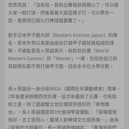
思齊笑說：「沒有啦，我有出賽我就很開心了，可以跟
大家一起打球，然後看著大家這樣子打，可以聚在一
起，我覺得已經比打棒球還要難了。」
對手日本甲子園大師（Masters Koshien Japan）的隊
名，原本外界以為是由過去打過甲子園球員組成的球
隊，不過監督長ヶ原誠表示，就和世壯運（World
Masters Games）的「Master」一樣，包括他自己與
其餘隊友都不曾打過甲子園，目前多半在大學任教。
長ヶ原誠另一身份是IMGA（國際壯年運動總會）理事，
2年後要承辦關西世壯運，這次來臺除了比賽，也有取
經之意。除了感謝雙北世壯運提供很好的「夢想舞
台」，長ヶ原誠還提到3大值得學習優點：「球場環境
很好，志工很用心，臺灣人對棒球文化很熱情。」身為
2年後的主辦單位，長ヶ原誠熱情喊話：「臺灣是我們