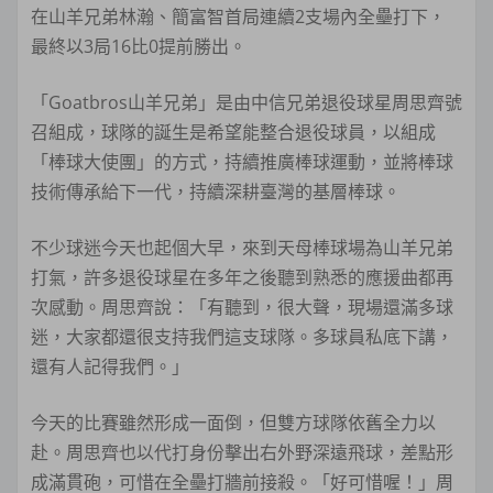
在山羊兄弟林瀚、簡富智首局連續2支場內全壘打下，
最終以3局16比0提前勝出。
「Goatbros山羊兄弟」是由中信兄弟退役球星周思齊號
召組成，球隊的誕生是希望能整合退役球員，以組成
「棒球大使團」的方式，持續推廣棒球運動，並將棒球
技術傳承給下一代，持續深耕臺灣的基層棒球。
不少球迷今天也起個大早，來到天母棒球場為山羊兄弟
打氣，許多退役球星在多年之後聽到熟悉的應援曲都再
次感動。周思齊說：「有聽到，很大聲，現場還滿多球
迷，大家都還很支持我們這支球隊。多球員私底下講，
還有人記得我們。」
今天的比賽雖然形成一面倒，但雙方球隊依舊全力以
赴。周思齊也以代打身份擊出右外野深遠飛球，差點形
成滿貫砲，可惜在全壘打牆前接殺。「好可惜喔！」周