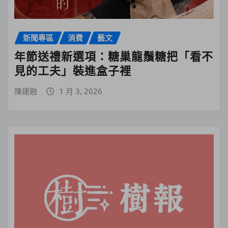
新聞專區
消費
藝文
年節送禮新選項：糖巢龍鬚糖把「看不
見的工夫」裝進盒子裡
陳建融
1 月 3, 2026