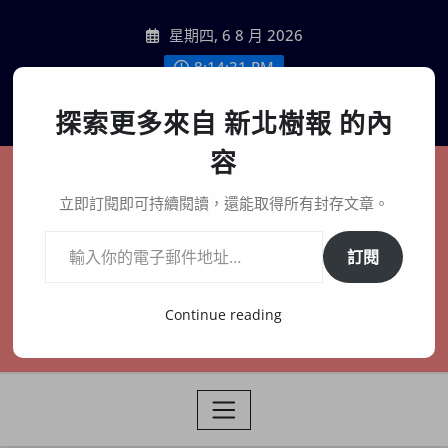
Skip
星期四, 6 8 月 2026
to
content
8:14:33 PM
聯絡我們
探索更多來自 新北樹報 的內
容
新北樹報
立即訂閱即可持續閱讀，還能取得所有封存文章。
輸入你的電子郵件地址…
在地、記憶、連結、創生
訂閱
Continue reading