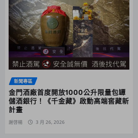
新聞專區
金門酒廠首度開放1000公升限量包罈
儲酒銀行！《千金藏》啟動高端窖藏新
計畫
謝啓楊
3 月 26, 2026