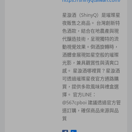
星漩酒（ShinyQ）是璀璨星
夜販售之商品。 台灣創新特
色酒款，結合在地農產與現
代釀造技術，呈現獨特的流
動視覺效果。倒酒旋轉時，
酒體會展現如星空般的璀璨
光影，兼具觀賞性與清爽口
感。 星漩酒哪裡買？星漩酒
可透過璀璨星夜官方通路購
買，提供多款風味與禮盒選
擇。 官方LINE：
@567cpboi 建議透過官方管
道訂購，確保商品來源與品
質