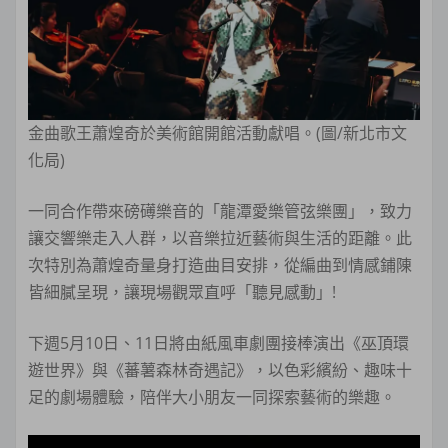
金曲歌王蕭煌奇於美術館開館活動獻唱。(圖/新北市文
化局)
一同合作帶來磅礡樂音的「龍潭愛樂管弦樂團」，致力
讓交響樂走入人群，以音樂拉近藝術與生活的距離。此
次特別為蕭煌奇量身打造曲目安排，從編曲到情感鋪陳
皆細膩呈現，讓現場觀眾直呼「聽見感動」!
下週5月10日、11日將由紙風車劇團接棒演出《巫頂環
遊世界》與《蕃薯森林奇遇記》，以色彩繽紛、趣味十
足的劇場體驗，陪伴大小朋友一同探索藝術的樂趣。