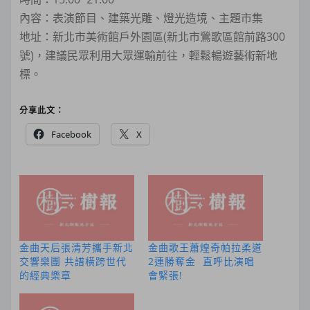
內容：表演節目、建築光雕、燈光造境、主題市集
地址：新北市美術館戶外園區(新北市鶯歌區館前路300
號)，建議民眾利用大眾運輸前往，輕鬆暢遊藝術新地
標。
分享此文：
Facebook
X
金曲天后張清芳攜手新北
金曲歌王蕭煌奇帕拉柔道
交響樂團 共譜橫跨世代
2連勝奪金 直呼比演唱
的經典樂章
會緊張!