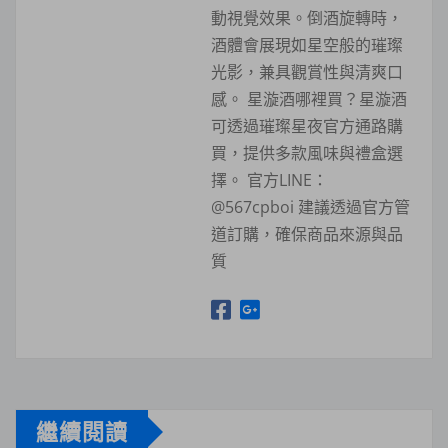
動視覺效果。倒酒旋轉時，
酒體會展現如星空般的璀璨
光影，兼具觀賞性與清爽口
感。 星漩酒哪裡買？星漩酒
可透過璀璨星夜官方通路購
買，提供多款風味與禮盒選
擇。 官方LINE：
@567cpboi 建議透過官方管
道訂購，確保商品來源與品
質
繼續閱讀