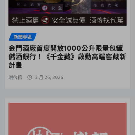
新聞專區
金門酒廠首度開放1000公升限量包罈
儲酒銀行！《千金藏》啟動高端窖藏新
計畫
謝啓楊
3 月 26, 2026