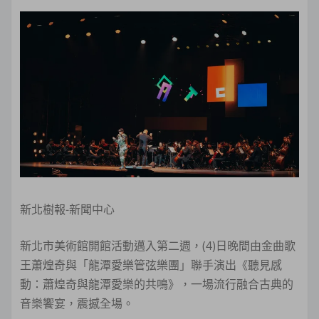
新北樹報-新聞中心
新北市美術館開館活動邁入第二週，(4)日晚間由金曲歌
王蕭煌奇與「龍潭愛樂管弦樂團」聯手演出《聽見感
動：蕭煌奇與龍潭愛樂的共鳴》，一場流行融合古典的
音樂饗宴，震撼全場。