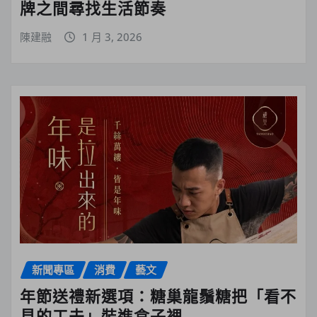
牌之間尋找生活節奏
陳建融
1 月 3, 2026
新聞專區
消費
藝文
年節送禮新選項：糖巢龍鬚糖把「看不
見的工夫」裝進盒子裡