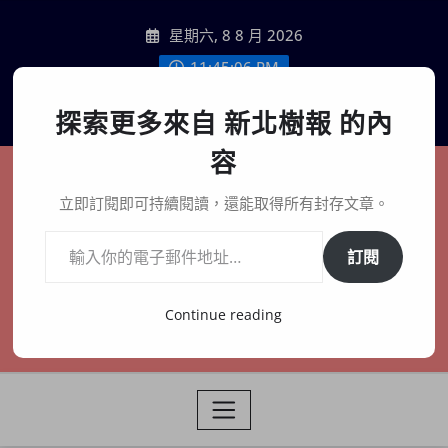
Skip
星期六, 8 8 月 2026
to
content
11:45:08 PM
聯絡我們
探索更多來自 新北樹報 的內
容
新北樹報
立即訂閱即可持續閱讀，還能取得所有封存文章。
輸入你的電子郵件地址…
在地、記憶、連結、創生
訂閱
Continue reading