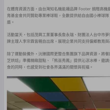
在體育資源方面，由台灣知名機能襪品牌 Footer 捐贈
育基金會共同贊助專業棒球鞋，全數提供給自由國小棒球隊
盾。
活動當天，包括茂興工業董事長詹永瑞、財團法人台中市夢
牌主理人李宗霖皆親自出席，展現企業共同支持偏鄉教育與
除了運動裝備外，沅臻國際更整合集團旗下品牌資源，將餐
芝烘焙」準備精緻甜點、「熊巫秀鳳」提供沁涼冰棒，邀請
食的同時，也感受到社會各界滿滿的關懷與祝福。