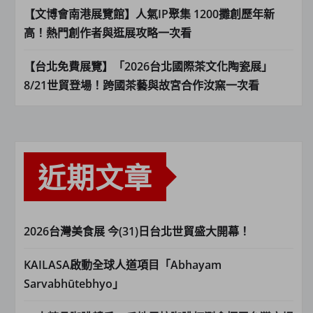
【文博會南港展覽館】人氣IP聚集 1200攤創歷年新
高！熱門創作者與逛展攻略一次看
【台北免費展覽】「2026台北國際茶文化陶瓷展」
8/21世貿登場！跨國茶藝與故宮合作汝窯一次看
近期文章
2026台灣美食展 今(31)日台北世貿盛大開幕！
KAILASA啟動全球人道項目「Abhayam
Sarvabhūtebhyo」