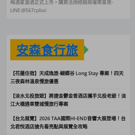
梅酒星漩酒正式上市。購買洽詢經銷商璀璨星夜-
LINE:@567cpboi
安森食行旅
【花蓮住宿】天成逸旅-蝴蝶谷 Long Stay 專案！四天
三夜森林溫泉慢旅優惠
【淡水北投旅遊】將捷金鬱金香酒店攜手北投老爺！淡
江大橋通車雙城慢旅行專案
【台北展覽】2026 TAA國際HI-END音響大展登場！台
北君悅酒店搶先看亮點與展覽全攻略