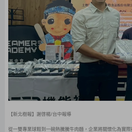
【新北樹報】謝啓楊/台中報導
從一雙專業球鞋到一碗熱騰騰牛肉麵，企業將關懷化為實際