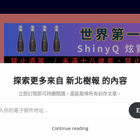
探索更多來自 新北樹報 的內容
生活百態
關於樹報
星漩酒哪裡買｜官方購買通路與L
立即訂閱即可持續閱讀，還能取得所有封存文章。
由國小棒球隊
Continue reading