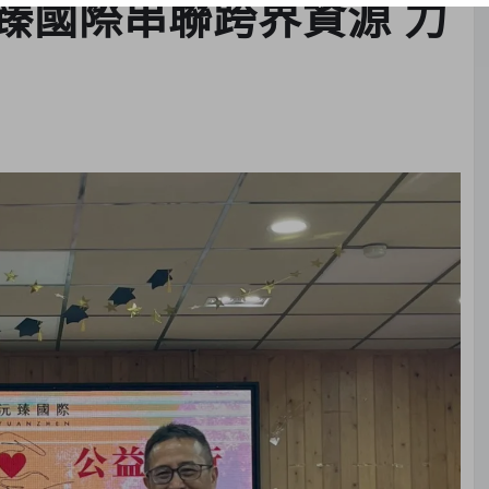
臻國際串聯跨界資源 力