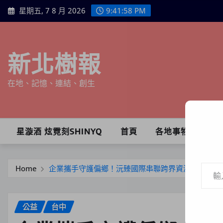
Skip
星期五, 7 8 月 2026
9:42:00 PM
to
content
新北樹報
在地、記憶、連結、創生
星漩酒 炫霓刻SHINYQ
首頁
各地事物
輸入你的電子郵件地址…
Home
企業攜手守護偏鄉！沅臻國際串聯跨界資源 力挺自
公益
台中