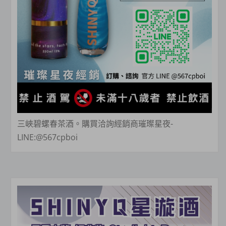
三峽碧螺春茶酒。購買洽詢經銷商璀璨星夜-
LINE:@567cpboi