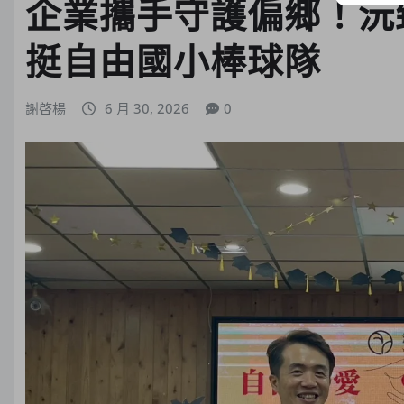
企業攜手守護偏鄉！沅
挺自由國小棒球隊
謝啓楊
6 月 30, 2026
0