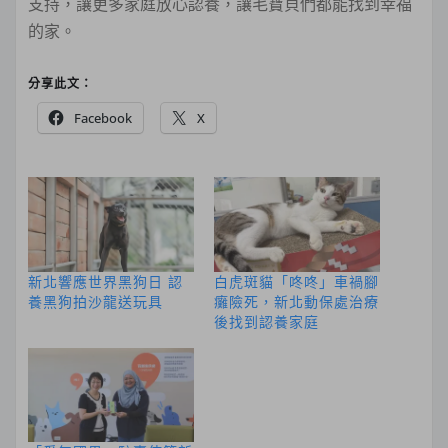
支持，讓更多家庭放心認養，讓毛寶貝們都能找到幸福
的家。
分享此文：
Facebook
X
新北響應世界黑狗日 認
白虎斑貓「咚咚」車禍腳
養黑狗拍沙龍送玩具
癱險死，新北動保處治療
後找到認養家庭