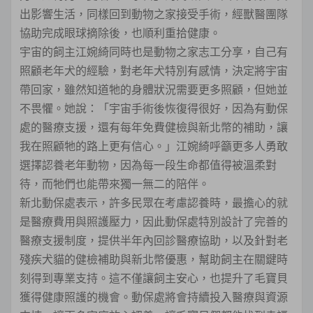
出影響生活，同樣回到動物之家接受手術，經獸醫團隊
協助完成眼球摘除後，也順利重拾健康。
宇宙的飼主江婉綺同時也是動物之家志工分享，自己有
照顧老年犬的經驗，對老年犬特別有感情，決定將宇宙
帶回家，雖然知道牠的身體狀況需要更多照顧，但她並
不畏懼。她說：「宇宙手術後恢復得很好，因為有動保
處的醫療支援，還有每年免費健檢與新北幣的補助，讓
我在照顧牠的路上更有信心。」江婉綺呼籲更多人勇敢
選擇認養老年動物，因為每一段生命都值得被溫柔對
待，而牠們也能帶來獨一無二的陪伴。
新北動保處表示，許多民眾在考慮認養時，最擔心的就
是醫療費用與照護壓力，因此動保處特別設計了完善的
醫療支援制度，提供半年內回診醫療協助，以及針對老
殘疾犬貓的健檢補助與新北幣優惠，幫助飼主在關鍵時
刻得到專業支持。這不僅讓飼主安心，也提升了毛寶貝
獲得健康照護的機會。動保處將會持續投入醫療與資源