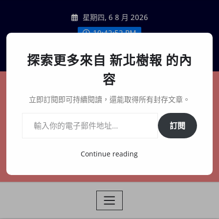
Skip
星期四, 6 8 月 2026
to
content
10:42:54 PM
聯絡我們
探索更多來自 新北樹報 的內
容
新北樹報
立即訂閱即可持續閱讀，還能取得所有封存文章。
輸入你的電子郵件地址…
在地、記憶、連結、創生
訂閱
Continue reading