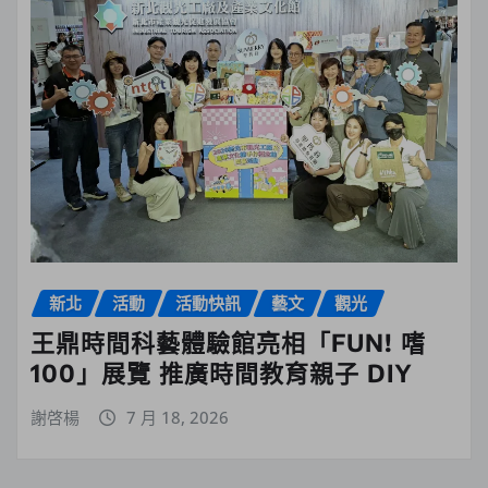
新北
活動
活動快訊
藝文
觀光
王鼎時間科藝體驗館亮相「FUN! 嗜
100」展覽 推廣時間教育親子 DIY
謝啓楊
7 月 18, 2026