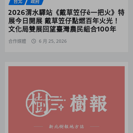
台北
政府
2026渭水驛站《戴草笠仔ê一把火》特
展今日開展 戴草笠仔點燃百年火光！
文化局雙展回望臺灣農民組合100年
合作媒體
6 月 25, 2026