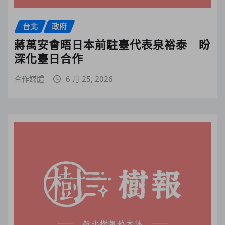
台北
政府
蔣萬安會晤日本前駐臺代表泉裕泰 盼
深化臺日合作
合作媒體
6 月 25, 2026