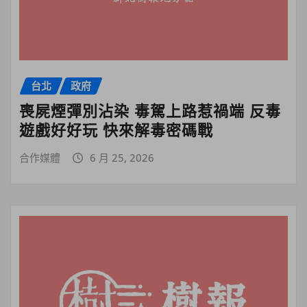
台北
政府
喪屍煙彈別沾染 毒駕上路惹禍端 反毒
遊戲好好玩 快來解毒密碼戰
合作媒體
6 月 25, 2026