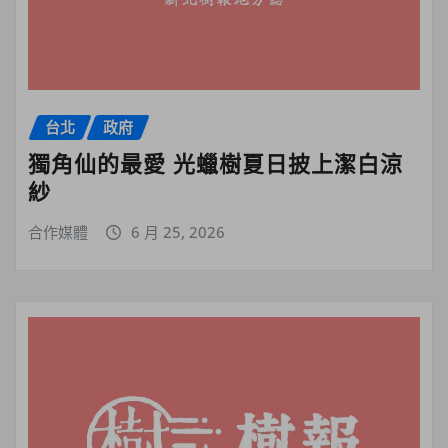
台北
政府
獨角仙的最愛 光蠟樹夏日披上潔白涼
紗
合作媒體
6 月 25, 2026