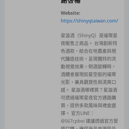
謝啓楊
Website:
https://shinyqtaiwan.com/
星漩酒（ShinyQ）是璀璨星
夜販售之商品。 台灣創新特
色酒款，結合在地農產與現
代釀造技術，呈現獨特的流
動視覺效果。倒酒旋轉時，
酒體會展現如星空般的璀璨
光影，兼具觀賞性與清爽口
感。 星漩酒哪裡買？星漩酒
可透過璀璨星夜官方通路購
買，提供多款風味與禮盒選
擇。 官方LINE：
@567cpboi 建議透過官方管
道訂購，確保商品來源與品