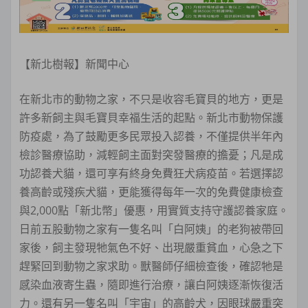
【新北樹報】新聞中心
在新北市的動物之家，不只是收容毛寶貝的地方，更是
許多新飼主與毛寶貝幸福生活的起點。新北市動物保護
防疫處，為了鼓勵更多民眾投入認養，不僅提供半年內
檢診醫療協助，減輕飼主面對突發醫療的擔憂；凡是成
功認養犬貓，還可享有終身免費狂犬病疫苗。若選擇認
養高齡或殘疾犬貓，更能獲得每年一次的免費健康檢查
與2,000點「新北幣」優惠，用實質支持守護認養家庭。
日前五股動物之家有一隻名叫「白阿姨」的老狗被帶回
家後，飼主發現牠氣色不好、出現嚴重貧血，心急之下
趕緊回到動物之家求助。獸醫師仔細檢查後，確認牠是
感染血液寄生蟲，隨即進行治療，讓白阿姨逐漸恢復活
力。還有另一隻名叫「宇宙」的高齡犬，因眼球嚴重突