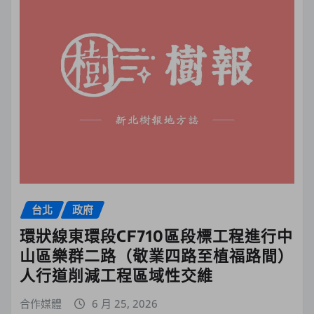
台北
政府
環狀線東環段CF710區段標工程進行中
山區樂群二路（敬業四路至植福路間）
人行道削減工程區域性交維
合作媒體
6 月 25, 2026