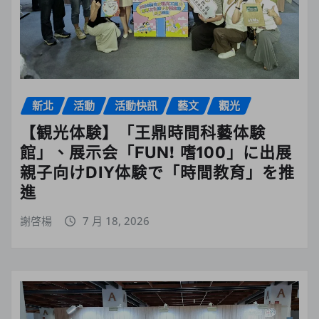
新北
活動
活動快訊
藝文
觀光
【観光体験】「王鼎時間科藝体験
館」、展示会「FUN! 嗜100」に出展
親子向けDIY体験で「時間教育」を推
進
謝啓楊
7 月 18, 2026