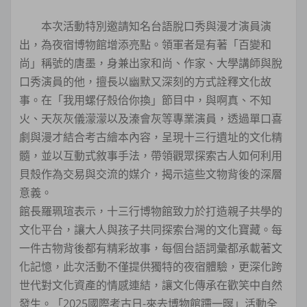
本次活動特別邀請知名台語脫口秀與漫才演員演
出，為夜宿博物館增添亮點。領軍者是有著「百變和
尚」稱號的唐墨，身兼出家和尚、作家、大學講師與脫
口秀演員的他，擅長以幽默又深刻的方式詮釋文化故
事。在「我用螺仔殼佮你換」節目中，與啊真、不知
火、天灰灰儀濛濛以及溱會灰等專業演員，透過單口喜
劇與漫才結合考古繪本內容，呈現十三行遺址的文化精
髓，並以互動式敘事手法，帶領觀眾探索古人如何利用
貝殼作為交易與交流的媒介，揭示這些文物背後的深層
意義。
館長羅珮瑄表示，十三行博物館致力於打造親子共學的
文化平台，讓大人與孩子共同探索台灣的文化寶藏。每
一件古物背後都有精彩故事，每個台語詞彙都承載著文
化記憶，此次活動不僅提供獨特的夜宿體驗，更深化跨
世代對文化資產的情感連結，讓文化傳承在歡笑中自然
發生。「2025國際考古日-來去博物館蹛一暝」活動全