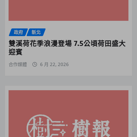
政府
新北
雙溪荷花季浪漫登場 7.5公頃荷田盛大
迎賓
合作媒體
6 月 22, 2026