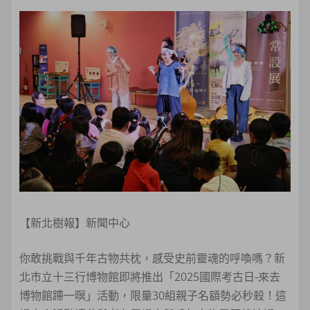
【新北樹報】新聞中心
你敢挑戰與千年古物共枕，感受史前靈魂的呼喚嗎？新
北市立十三行博物館即將推出「2025國際考古日-來去
博物館蹛一暝」活動，限量30組親子名額勢必秒殺！這