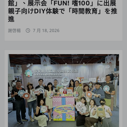
館」、展示会「FUN! 嗜100」に出展
親子向けDIY体験で「時間教育」を推
進
謝啓楊
7 月 18, 2026