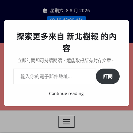
Skip
星期六, 8 8 月 2026
to
content
10:48:01 AM
聯絡我們
探索更多來自 新北樹報 的內
容
新北樹報
立即訂閱即可持續閱讀，還能取得所有封存文章。
輸入你的電子郵件地址…
在地、記憶、連結、創生
訂閱
Continue reading