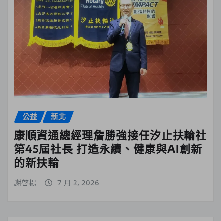
公益
新北
康順資通總經理詹勝強接任汐止扶輪社
第45屆社長 打造永續、健康與AI創新
的新扶輪
謝啓楊
7 月 2, 2026