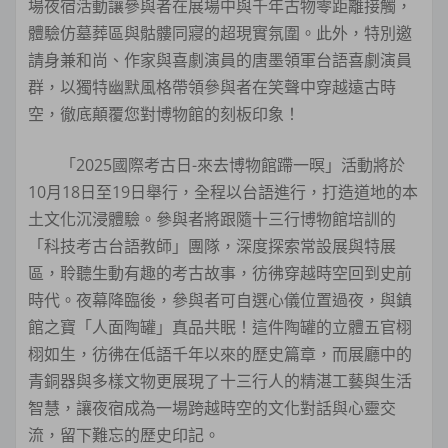
場夜宿活動讓參與者在展場中與千年古物零距離接觸，
體驗仿墓葬區與骷髏同寢的超現實氛圍。此外，特別邀
請身兼和尚、作家與喜劇演員的唐墨領軍台語喜劇演員
群，以獨特幽默風格帶領參與者在笑聲中穿越遠古時
空，徹底顛覆您對博物館的刻板印象！
「2025國際考古日-來去博物館蹛一暝」活動將於
10月18日至19日舉行，全程以台語進行，打造道地的本
土文化沉浸體驗。參與者將跟隨十三行博物館培訓的
「科技考古台語教師」團隊，深度探索常設展與特展
區，聆聽生動有趣的考古故事，彷彿穿越時空回到史前
時代。夜幕降臨後，參與者可自選心儀位置過夜，與鎮
館之寶「人面陶罐」真品共眠！這件陶罐的立體五官栩
栩如生，彷彿在低語千年以來的歷史篇章，而展廳中的
青銅器與多樣文物更展現了十三行人的精湛工藝與生活
智慧，讓夜宿成為一場跨越時空的文化對話與心靈交
流，留下難忘的歷史印記。