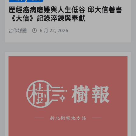
歷經癌病磨難與人生低谷 邱大信著書
《大信》記錄淬鍊與奉獻
合作媒體
6 月 22, 2026