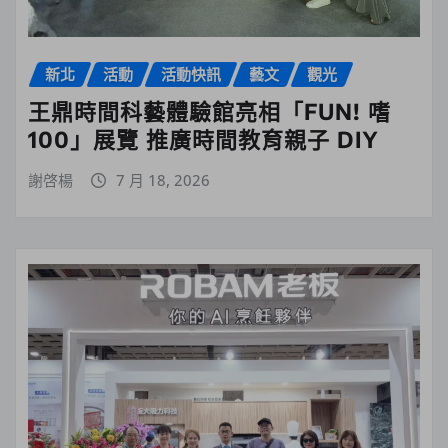
新北
活動
活動快訊
藝文
觀光
王鼎時間科藝體驗館亮相「FUN! 嗜
100」展覽 推廣時間教育親子 DIY
謝啓楊
7 月 18, 2026