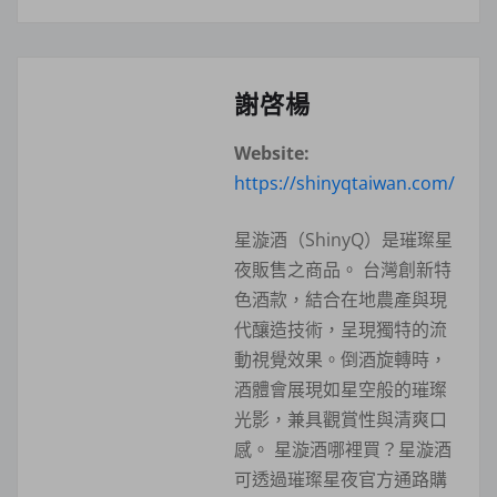
謝啓楊
Website:
https://shinyqtaiwan.com/
星漩酒（ShinyQ）是璀璨星
夜販售之商品。 台灣創新特
色酒款，結合在地農產與現
代釀造技術，呈現獨特的流
動視覺效果。倒酒旋轉時，
酒體會展現如星空般的璀璨
光影，兼具觀賞性與清爽口
感。 星漩酒哪裡買？星漩酒
可透過璀璨星夜官方通路購