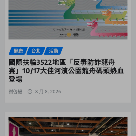
健康
台北
活動
國際扶輪3522地區「反毒防詐龍舟
賽」10/17大佳河濱公園龍舟碼頭熱血
登場
謝啓楊
8 月 8, 2026