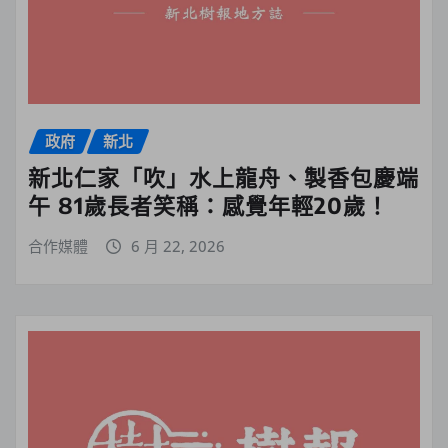
政府
新北
新北仁家「吹」水上龍舟、製香包慶端
午 81歲長者笑稱：感覺年輕20歲！
合作媒體
6 月 22, 2026