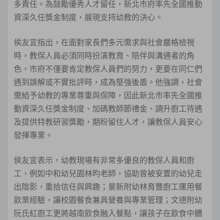
多責任。為鼓勵優秀人才留任，新北市府率先全國推動
資深久任獎金制度，展現支持幼教的決心。
侯友宜指出，在面對家長們多元需求與社會嚴格檢視
時，教保人員必須同時扮演教育、陪伴與溝通者的角
色，市府不僅要肯定教保人員們的努力，更要在同仁們
遇到誤解或不實批評時，成為堅強後盾。他強調，社會
需給予幼教的專業尊重與保障，因此新北市率先全國推
動資深久任獎金制度、加碼教師節禮金、調升廚工待遇
及提供特教研習獎勵，期盼留住人才，讓教保人員安心
發揮專業。
侯友宜表示，幼教現場有非常多優良的教保人員和廚
工，例如中和幼兒園林昀老師，協助曾被安置的幼兒走
出陰影，重拾信任與興趣；景新附幼林育豐廚工運用餐
飲業經驗，讓校園餐食兼具營養與專業管理；文德附幼
阮氏紅廚工更將越南飲食融入餐點，讓孩子在飲食中體