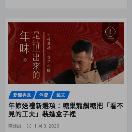
新聞專區
消費
藝文
年節送禮新選項：糖巢龍鬚糖把「看不
見的工夫」裝進盒子裡
陳建融
1 月 3, 2026