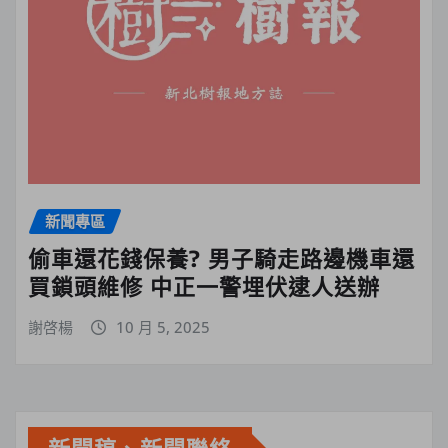
新聞專區
偷車還花錢保養? 男子騎走路邊機車還
買鎖頭維修 中正一警埋伏逮人送辦
謝啓楊
10 月 5, 2025