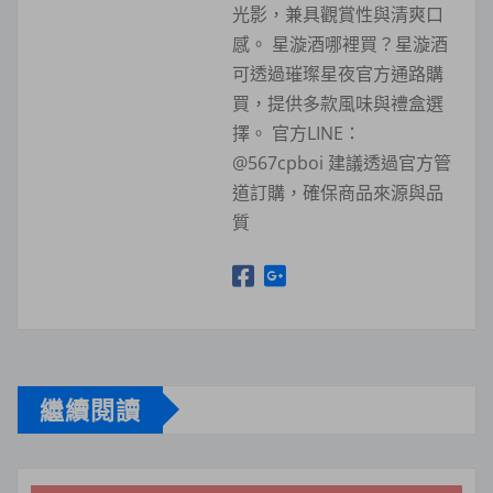
光影，兼具觀賞性與清爽口
感。 星漩酒哪裡買？星漩酒
可透過璀璨星夜官方通路購
買，提供多款風味與禮盒選
擇。 官方LINE：
@567cpboi 建議透過官方管
道訂購，確保商品來源與品
質
繼續閱讀