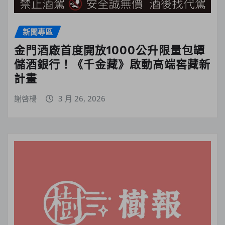
新聞專區
金門酒廠首度開放1000公升限量包罈
儲酒銀行！《千金藏》啟動高端窖藏新
計畫
謝啓楊
3 月 26, 2026