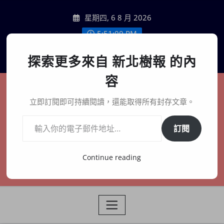
Skip
星期四, 6 8 月 2026
to
content
5:51:02 PM
聯絡我們
探索更多來自 新北樹報 的內
容
新北樹報
立即訂閱即可持續閱讀，還能取得所有封存文章。
輸入你的電子郵件地址…
在地、記憶、連結、創生
訂閱
Continue reading