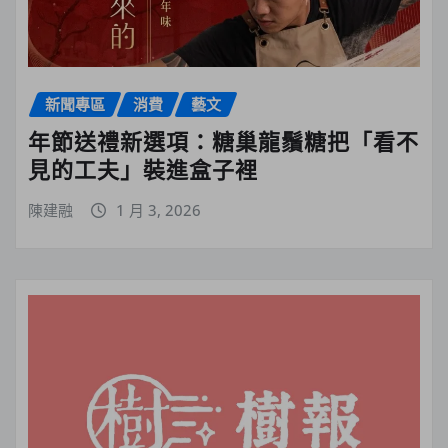
新聞專區
消費
藝文
年節送禮新選項：糖巢龍鬚糖把「看不
見的工夫」裝進盒子裡
陳建融
1 月 3, 2026