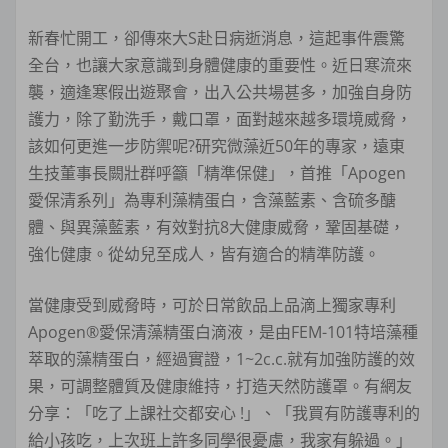
新春忙開工，卻傳來大S赴日病逝消息，這起事件震驚
全台，也讓大家意識到身體健康的重要性。近日寒流來
襲，適逢寒假出遊聚會，出入公共場甚多，加強自身防
護力，除了勤洗手，戴口罩，面對越來越多環境威脅，
該如何更進一步防禦呢?研究微藻近50年的專家，遠東
生技董事長闕壯群呼籲「精準保健」，首推「Apogen
愛保清系列」為專利藻精蛋白，含藻藍素、含硫多醣
體、與異藻藍素，有效對抗8大健康威脅，鞏固基礎，
強化健康。從幼兒至成人，皆有適合的精準防護。
當健康受到威脅時，可於日常飲品上品滴上獨家專利
Apogen®愛保清藻精蛋白滴液，是由FEM-101特培藻種
萃取的藻精蛋白，經過實證，1~2c.c.就有加強防護的效
果，可調整體質及健康維持，打造天然防護罩。有網友
分享：「吃了上課社交都安心 !」、「我買有防護專利的
給小孩吃，上次班上許多同學很憂慮，我家有躲過。」