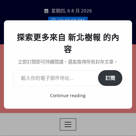
Skip
星期四, 6 8 月 2026
to
content
10:48:09 PM
聯絡我們
探索更多來自 新北樹報 的內
容
新北樹報
立即訂閱即可持續閱讀，還能取得所有封存文章。
輸入你的電子郵件地址…
在地、記憶、連結、創生
訂閱
Continue reading