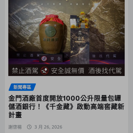
新聞專區
金門酒廠首度開放1000公升限量包罈
儲酒銀行！《千金藏》啟動高端窖藏新
計畫
謝啓楊
3 月 26, 2026