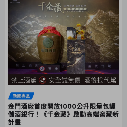
新聞專區
金門酒廠首度開放1000公升限量包罈
儲酒銀行！《千金藏》啟動高端窖藏新
計畫