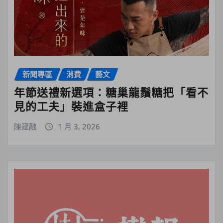
新聞專區
消費
藝文
年節送禮新選項：糖巢龍鬚糖把「看不
見的工夫」裝進盒子裡
陳建融
1 月 3, 2026