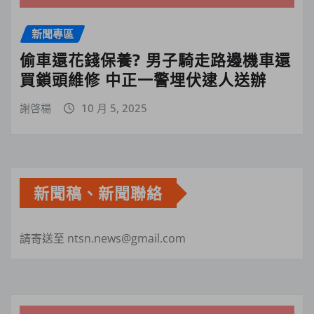
新聞專區
偷車還花錢保養? 男子騎走路邊機車還
買鎖頭維修 中正一警埋伏逮人送辦
謝啓楊
10 月 5, 2025
新聞稿、新聞聯絡
請寄送至 ntsn.news@gmail.com