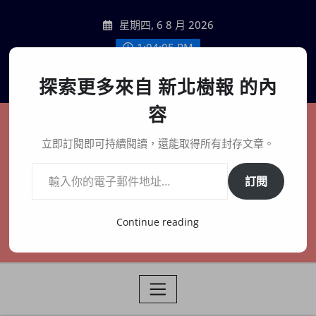
Skip
星期四, 6 8 月 2026
to
content
1:04:06 PM
聯絡我們
探索更多來自 新北樹報 的內
容
新北樹報
立即訂閱即可持續閱讀，還能取得所有封存文章。
輸入你的電子郵件地址…
在地、記憶、連結、創生
訂閱
Continue reading