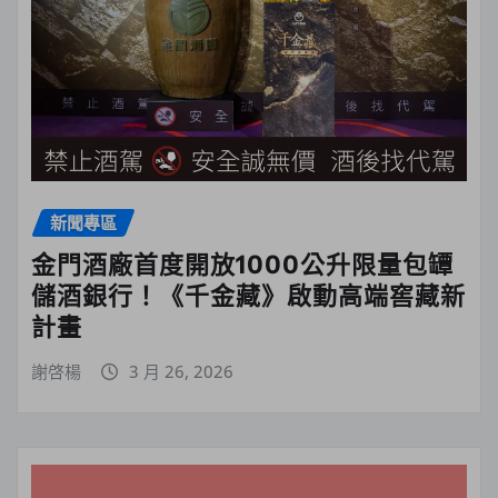
新聞專區
金門酒廠首度開放1000公升限量包罈
儲酒銀行！《千金藏》啟動高端窖藏新
計畫
謝啓楊
3 月 26, 2026