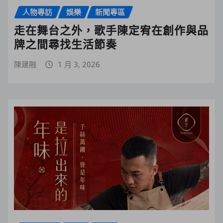
人物專訪
娛樂
新聞專區
走在舞台之外，歌手陳定宥在創作與品
牌之間尋找生活節奏
陳建融
1 月 3, 2026