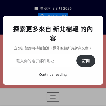
Skip
星期六, 8 8 月 2026
to
content
12:24:51 PM
聯絡我們
探索更多來自 新北樹報 的內
容
新北樹報
立即訂閱即可持續閱讀，還能取得所有封存文章。
輸入你的電子郵件地址…
在地、記憶、連結、創生
訂閱
Continue reading