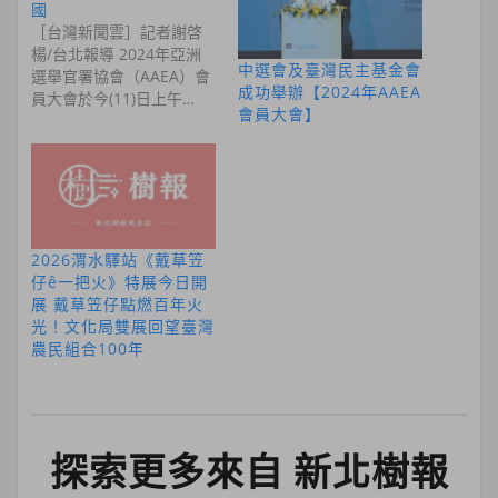
國
［台灣新聞雲］記者謝啓
楊/台北報導 2024年亞洲
中選會及臺灣民主基金會
選舉官署協會（AAEA）會
成功舉辦【2024年AAEA
員大會於今(11)日上午…
會員大會】
2026渭水驛站《戴草笠
仔ê一把火》特展今日開
展 戴草笠仔點燃百年火
光！文化局雙展回望臺灣
農民組合100年
探索更多來自 新北樹報