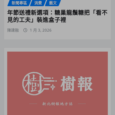
新聞專區
消費
藝文
年節送禮新選項：糖巢龍鬚糖把「看不
見的工夫」裝進盒子裡
陳建融
1 月 3, 2026